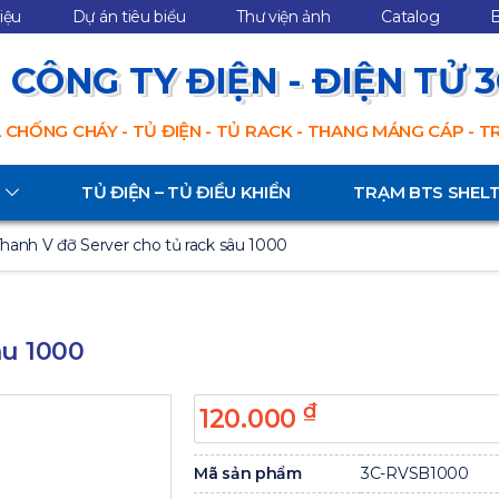
hiệu
Dự án tiêu biểu
Thư viện ảnh
Catalog
B
CÔNG TY ĐIỆN - ĐIỆN TỬ 
 CHỐNG CHÁY - TỦ ĐIỆN - TỦ RACK - THANG MÁNG CÁP - 
TỦ ĐIỆN – TỦ ĐIỀU KHIỂN
TRẠM BTS SHEL
hanh V đỡ Server cho tủ rack sâu 1000
âu 1000
₫
120.000
Mã sản phẩm
3C-RVSB1000