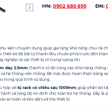
HN:
0902 685 695
ĐN:
phụ kiện chuyên dụng giúp gia tăng khả năng chịu tải cho 
 thiết kế để bắt từ thanh tiêu chuẩn phía trước đến than
g nghiệp và các thiết bị có trọng lượng lớn.
ẽm dày 2.0mm
, thanh V có độ cứng cao, khả năng chống ă
 và hệ thống viễn thông. Bề mặt được hoàn thiện bằng s
ao trong quá trình sử dụng.
ù hợp với
tủ rack có chiều sâu 1000mm
, giúp phân bổ t
ận hành và tăng độ ổn định cho toàn bộ hệ thống. Đây là
o an toàn và kéo dài tuổi thọ thiết bị.