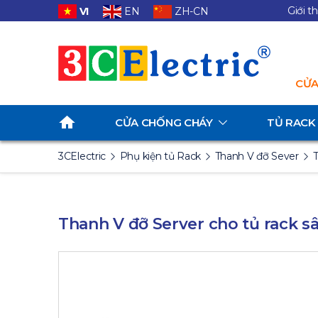
Giới t
VI
EN
ZH-CN
CỬA
CỬA CHỐNG CHÁY
TỦ RACK
3CElectric
Phụ kiện tủ Rack
Thanh V đỡ Sever
T
Thanh V đỡ Server cho tủ rack s