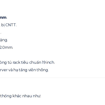
00mm
.
t bị CNTT.
.
nặng.
 2.0mm.
òng tủ rack tiêu chuẩn 19 inch.
ver và hạ tầng viễn thông.
 thống khác nhau như: