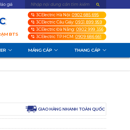
áo giá
3CElectric Hà Nội:
0902 685 695
3C
3CElectric Cầu Giấy:
0931 899 959
3CElectric Đà Nẵng:
0902 999 356
TRẠM BTS
3CElectric TP.HCM:
0909 686 661
TER
MÁNG CÁP
THANG CÁP
GIAO HÀNG NHANH TOÀN QUỐC