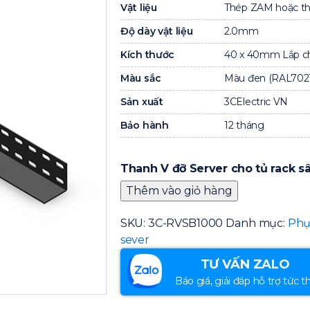
Vật liệu
Thép ZAM hoặc t
Độ dày vật liệu
2.0mm
Kích thước
40 x 40mm Lắp ch
Màu sắc
Màu đen (RAL7021
Sản xuất
3CElectric VN
Bảo hành
12 tháng
Thanh V đỡ Server cho tủ rack s
Thêm vào giỏ hàng
SKU:
3C-RVSB1000
Danh mục:
Phụ
sever
TƯ VẤN ZALO
Báo giá, giải đáp hỗ trợ tức th