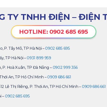
 TY TNHH ĐIỆN – ĐIỆN 
HOTLINE: 0902 685 695
o, P. Tây Mỗ, TP Hà Nội –
0902 685 695
ấy, TP Hà Nội –
0931 899 959
h, P. Hoà Xuân, TP Đà Nẵng –
0902 999 356
Thới An, TP Hồ Chí Minh –
0909 686 661
2 Lê Thị Riêng, P. Thới An, TP Hồ Chí Minh –
0909 686 661
i –
0902 685 695