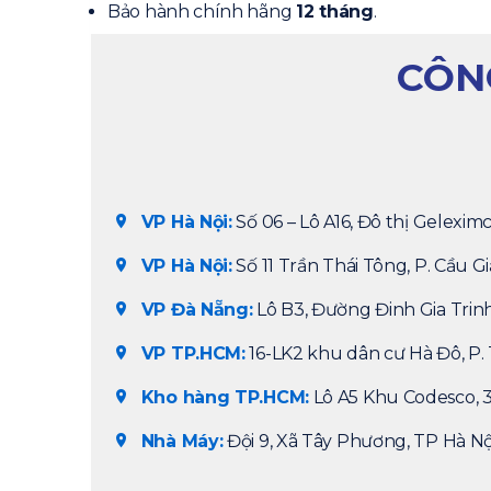
Bảo hành chính hãng
12 tháng
.
CÔNG
VP Hà Nội:
Số 06 – Lô A16, Đô thị Geleximc
VP Hà Nội:
Số 11 Trần Thái Tông, P. Cầu Gi
VP Đà Nẵng:
Lô B3, Đường Đinh Gia Trin
VP TP.HCM:
16-LK2 khu dân cư Hà Đô, P. 
Kho hàng TP.HCM:
Lô A5 Khu Codesco, 31
Nhà Máy:
Đội 9, Xã Tây Phương, TP Hà Nộ