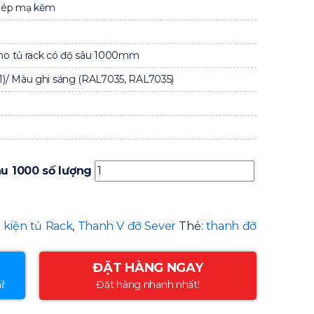
hép mạ kẽm
o tủ rack có độ sâu 1000mm
)/ Màu ghi sáng (RAL7035, RAL7035)
âu 1000 số lượng
 kiện tủ Rack
,
Thanh V đỡ Sever
Thẻ:
thanh đỡ
ĐẶT HÀNG NGAY
ì!
Đặt hàng nhanh nhất!