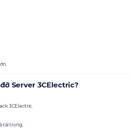
ớn.
đỡ Server 3CElectric?
ack 3CElectric.
 tải trọng.