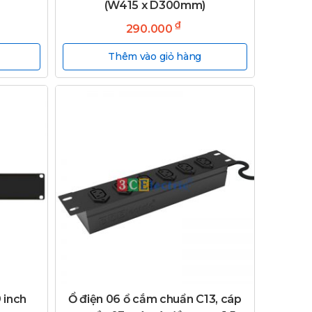
(W415 x D300mm)
₫
290.000
Thêm vào giỏ hàng
 inch
Ổ điện 06 ổ cắm chuẩn C13, cáp