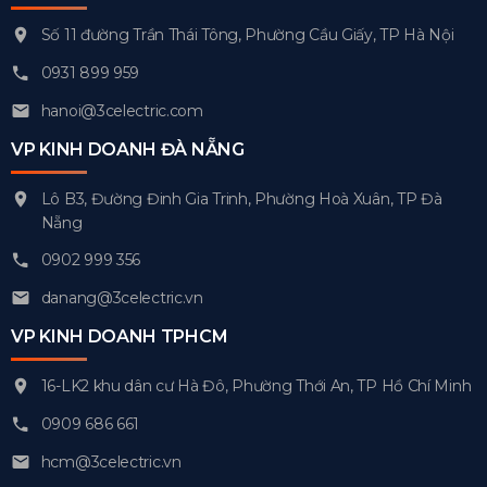
Số 11 đường Trần Thái Tông, Phường Cầu Giấy, TP Hà Nội
0931 899 959
hanoi@3celectric.com
VP KINH DOANH ĐÀ NẴNG
Lô B3, Đường Đinh Gia Trinh, Phường Hoà Xuân, TP Đà
Nẵng
0902 999 356
danang@3celectric.vn
VP KINH DOANH TPHCM
16-LK2 khu dân cư Hà Đô, Phường Thới An, TP Hồ Chí Minh
0909 686 661
hcm@3celectric.vn