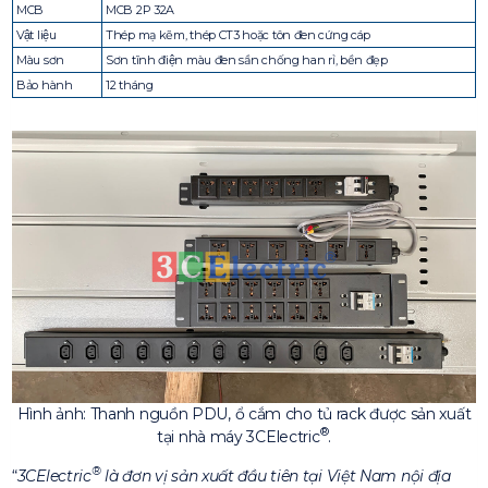
MCB
MCB 2P 32A
Vật liệu
Thép mạ kẽm, thép CT3 hoặc tôn đen cứng cáp
Màu sơn
Sơn tĩnh điện màu đen sần chống han rỉ, bền đẹp
Bảo hành
12 tháng
Hình ảnh: Thanh nguồn PDU, ổ cắm cho tủ rack được sản xuất
®
tại nhà máy 3CElectric
.
®
3CElectric
là đơn vị sản xuất đầu tiên tại Việt Nam nội địa