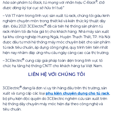
®
hóa sản phẩm tủ Rack, tủ mạng với nhãn hiệu C-Rack
. Đã
được đăng ký tại cục sở hữu trí tuệ.
– Với 17 năm trong lĩnh vực sản xuất tủ rack, chúng tôi giàu kinh
nghiệm chuyên môn trong thiết kế và kiến thức kỹ thuật dày
®
dặn. Đầu 2021 3CElectric
đã cải tiến hệ thống sản phẩm tủ
rack nhằm tối đa hóa giá trị cho khách hàng. Nhà máy sản xuất
tại khu công nghiệp Hương Ngải, Huyện Thạch Thất, TP. Hà Nội
được đầu tư mới hệ thống máy móc chuyên biệt cho sản phẩm
tủ rack tiêu chuẩn, áp dụng công nghệ, quy trình tiên tiến nhất
hiện nay nhằm đáp ứng nhu cầu ngày càng cao của thị trường.
®
– 3CElectric
cung cấp giải pháp toàn diện trong lĩnh vực tổ
chức hạ tầng hệ thống CNTT cho khách hàng tại Việt Nam.
LIÊN HỆ VỚI CHÚNG TÔI
®
3CElectric
đang là đơn vị uy tín hàng đầu trên thị trường, sản
xuất và cung cấp các loại
phụ kiện chuyên dụng cho tủ rack
,
bộ phụ kiện độc quyền do 3CElectric nghiên cứu sản xuất trên
hệ thống dây chuyền máy móc hiện đại theo công nghệ và
tiêu chuẩn.