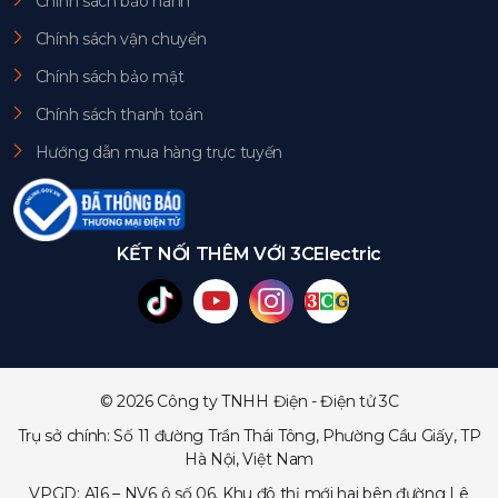
Chính sách bảo hành
Chính sách vận chuyển
Chính sách bảo mật
Chính sách thanh toán
Hướng dẫn mua hàng trực tuyến
KẾT NỐI THÊM VỚI 3CElectric
© 2026 Công ty TNHH Điện - Điện tử 3C
Trụ sở chính: Số 11 đường Trần Thái Tông, Phường Cầu Giấy, TP
Hà Nội, Việt Nam
VPGD: A16 – NV6 ô số 06, Khu đô thị mới hai bên đường Lê