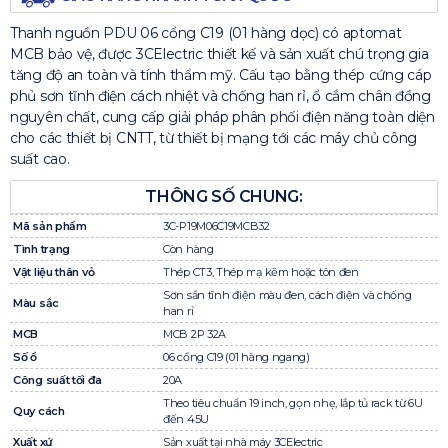
Thanh nguồn PDU 06 cổng C19 (01 hàng dọc) có aptomat
MCB bảo vệ, được 3CElectric thiết kế và sản xuất chú trọng gia
tăng độ an toàn và tính thẩm mỹ. Cấu tạo bằng thép cứng cáp
phủ sơn tĩnh điện cách nhiệt và chống han rỉ, ổ cắm chân đồng
nguyên chất, cung cấp giải pháp phân phối điện năng toàn diện
cho các thiết bị CNTT, từ thiết bị mạng tới các máy chủ công
suất cao.
THÔNG SỐ CHUNG:
Mã sản phẩm
3C-P19M06C19MCB32
Tình trạng
Còn hàng
Vật liệu thân vỏ
Thép CT3, Thép mạ kẽm hoặc tôn đen
Sơn sần tĩnh điện màu đen, cách điện và chống
Màu sắc
han rỉ
MCB
MCB 2P 32A
Số ổ
06 cổng C19 (01 hàng ngang)
Công suất tối đa
20A
Theo tiêu chuẩn 19 inch, gọn nhẹ, lắp tủ rack từ 6U
Quy cách
đến 45U
Xuất xứ
Sản xuất tại nhà máy 3CElectric