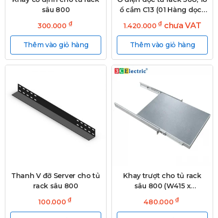
sâu 800
ổ cắm C13 (01 Hàng dọc),
có MCB 2P 50A
₫
₫
chưa VAT
300.000
1.420.000
Thêm vào giỏ hàng
Thêm vào giỏ hàng
Thanh V đỡ Server cho tủ
Khay trượt cho tủ rack
rack sâu 800
sâu 800 (W415 x
D580mm)
₫
₫
100.000
480.000