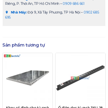
Riêng, P. Thới An, TP Hồ Chí Minh –
0909 686 661
Nhà Máy:
Đội 9, Xã Tây Phương, TP Hà Nội –
0902 685
695
Sản phẩm tương tự
Khay cố định cho tủ rack
Ổ điện dọc tủ rack 36U, 18