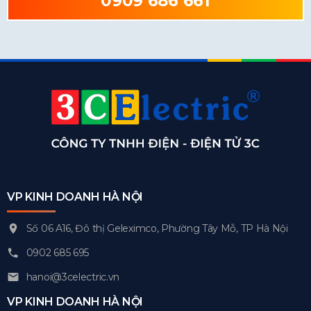
0909 686 661
VP KINH DOANH HÀ NỘI
Số 06 A16, Đô thị Geleximco, Phường Tây Mỗ, TP Hà Nội
0902 685 695
hanoi@3celectric.vn
VP KINH DOANH HÀ NỘI