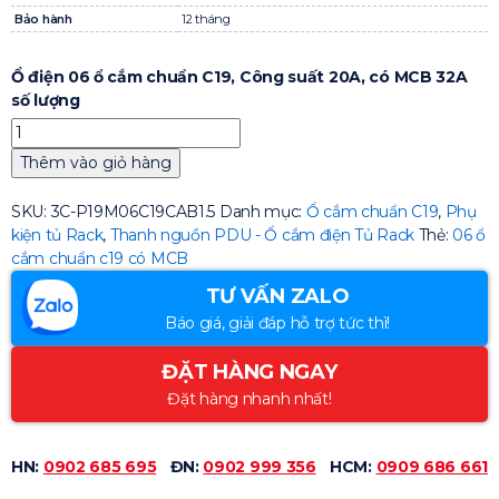
Bảo hành
12 tháng
Ổ điện 06 ổ cắm chuẩn C19, Công suất 20A, có MCB 32A
số lượng
Thêm vào giỏ hàng
SKU:
3C-P19M06C19CAB1.5
Danh mục:
Ổ cắm chuẩn C19
,
Phụ
kiện tủ Rack
,
Thanh nguồn PDU - Ổ cắm điện Tủ Rack
Thẻ:
06 ổ
cắm chuẩn c19 có MCB
TƯ VẤN ZALO
Báo giá, giải đáp hỗ trợ tức thì!
ĐẶT HÀNG NGAY
Đặt hàng nhanh nhất!
HN:
0902 685 695
ĐN:
0902 999 356
HCM:
0909 686 661