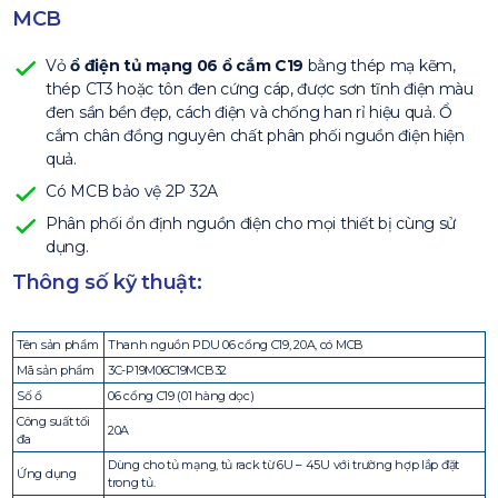
MCB
Vỏ
ổ điện tủ mạng 06 ổ cắm C19
bằng thép mạ kẽm,
thép CT3 hoặc tôn đen cứng cáp, được sơn tĩnh điện màu
đen sần bền đẹp, cách điện và chống han rỉ hiệu quả. Ổ
cắm chân đồng nguyên chất phân phối nguồn điện hiện
quả.
Có MCB bảo vệ 2P 32A
Phân phối ổn định nguồn điện cho mọi thiết bị cùng sử
dụng.
Thông số kỹ thuật:
Tên sản phẩm
Thanh nguồn PDU 06 cổng C19, 20A, có MCB
Mã sản phẩm
3C-P19M06C19MCB32
Số ổ
06 cổng C19 (01 hàng dọc)
Công suất tối
20A
đa
Dùng cho tủ mạng, tủ rack từ 6U – 45U với trường hợp lắp đặt
Ứng dụng
trong tủ.