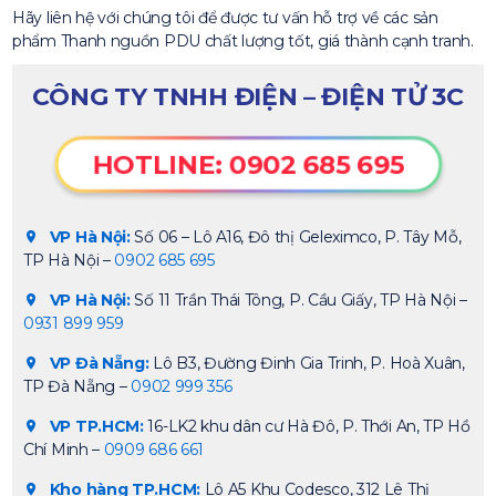
Hãy liên hệ với chúng tôi để được tư vấn hỗ trợ về các sản
phẩm Thanh nguồn PDU chất lượng tốt, giá thành cạnh tranh.
CÔNG TY TNHH ĐIỆN – ĐIỆN TỬ 3C
HOTLINE: 0902 685 695
VP Hà Nội:
Số 06 – Lô A16, Đô thị Geleximco, P. Tây Mỗ,
TP Hà Nội –
0902 685 695
VP Hà Nội:
Số 11 Trần Thái Tông, P. Cầu Giấy, TP Hà Nội –
0931 899 959
VP Đà Nẵng:
Lô B3, Đường Đinh Gia Trinh, P. Hoà Xuân,
TP Đà Nẵng –
0902 999 356
VP TP.HCM:
16-LK2 khu dân cư Hà Đô, P. Thới An, TP Hồ
Chí Minh –
0909 686 661
Kho hàng TP.HCM:
Lô A5 Khu Codesco, 312 Lê Thị