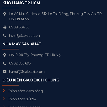
KHO HÀNG TP.HCM
Lô A5 Khu Codesco, 312 Lê Thị Riêng, Phường Thới An, TP
Hồ Chí Minh
0909 686 661
hcm@3celectric.vn
NHÀ MÁY SẢN XUẤT
Đội 9, Xã Tây Phương, TP Hà Nội
0902 685 695
hanoi@3celectric.com
ĐIỀU KIỆN GIAO DỊCH CHUNG
Chính sách kiểm hàng
Chính sách đổi trả