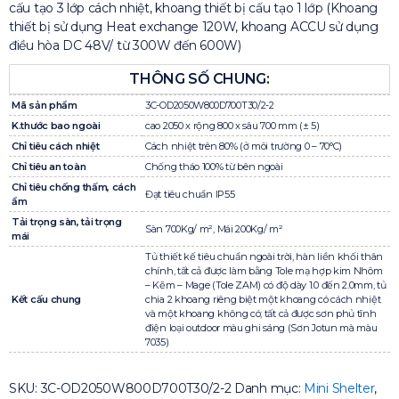
cấu tạo 3 lớp cách nhiệt, khoang thiết bị cấu tạo 1 lớp (Khoang
thiết bị sử dụng Heat exchange 120W, khoang ACCU sử dụng
điều hòa DC 48V/ từ 300W đến 600W)
THÔNG SỐ CHUNG:
Mã sản phẩm
3C-OD2050W800D700T30/2-2
K.thước bao ngoài
cao 2050 x rộng 800 x sâu 700 mm (± 5)
Chỉ tiêu cách nhiệt
Cách nhiệt trên 80% (ở môi trường 0 – 70°C)
Chỉ tiêu an toàn
Chống tháo 100% từ bên ngoài
Chỉ tiêu chống thấm, cách
Đạt tiêu chuẩn IP55
ẩm
Tải trọng sàn, tải trọng
Sàn 700Kg/ m², Mái 200Kg/ m²
mái
Tủ thiết kế tiêu chuẩn ngoài trời, hàn liền khối thân
chính, tất cả được làm bằng Tole mạ hợp kim Nhôm
– Kẽm – Mage (Tole ZAM) có độ dày 1.0 đến 2.0mm, tủ
Kết cấu chung
chia 2 khoang riêng biệt một khoang có cách nhiệt
và một khoang không có; tất cả được sơn phủ tĩnh
điện loại outdoor màu ghi sáng (Sơn Jotun mà màu
7035)
SKU:
3C-OD2050W800D700T30/2-2
Danh mục:
Mini Shelter
,