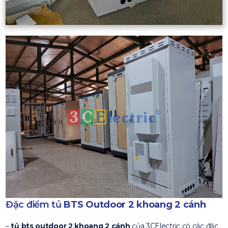
Đặc điểm tủ
BTS Outdoor 2 khoang 2 cánh
–
tủ bts outdoor 2 khoang 2 cánh
của 3CElectric có các đặc