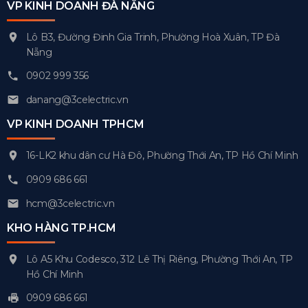
VP KINH DOANH ĐÀ NẴNG
Lô B3, Đường Đinh Gia Trinh, Phường Hoà Xuân, TP Đà
Nẵng
0902 999 356
danang@3celectric.vn
VP KINH DOANH TPHCM
16-LK2 khu dân cư Hà Đô, Phường Thới An, TP Hồ Chí Minh
0909 686 661
hcm@3celectric.vn
KHO HÀNG TP.HCM
Lô A5 Khu Codesco, 312 Lê Thị Riêng, Phường Thới An, TP
Hồ Chí Minh
0909 686 661