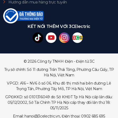
Hướng dẫn mua hàng trực tuyến
KẾT NỐI THÊM VỚI 3CElectric
© 2026 Công ty TNHH Điện - Điện tử 3C
Trụ sở chính: Số 11 đường Trần Thái Tông, Phường Cầu Giấy, TP
Hà Nội, Việt Nam
VPGD: A16 – NV6 ô số 06, Khu đô thị mới hai bên đường Lê
Trọng Tấn, Phường Tây Mỗ, TP Hà Nội, Việt Nam
GPĐKKD: số 0101316049 do Sở KHĐT Tp Hà Nội cấp lần đầu:
05/12/2002, Sở Tài Chính TP Hà Nội cấp thay đổi lần thứ 18:
05/11/2025
Email: hanoi@3celectric.vn, Điện thoại: 0902 685 695