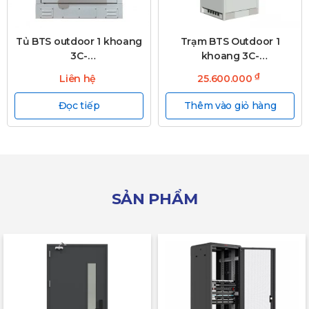
Tủ BTS outdoor 1 khoang
Trạm BTS Outdoor 1
3C-
khoang 3C-
ODSH1300WD950T50R
OD2030WD800T30S
₫
Liên hệ
25.600.000
Đọc tiếp
Thêm vào giỏ hàng
SẢN PHẨM