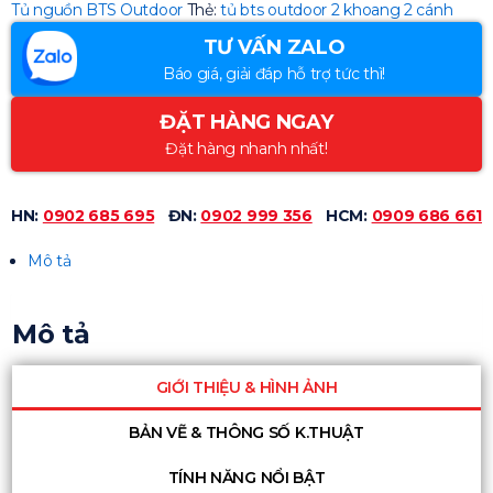
Tủ nguồn BTS Outdoor
Thẻ:
tủ bts outdoor 2 khoang 2 cánh
TƯ VẤN ZALO
Báo giá, giải đáp hỗ trợ tức thì!
ĐẶT HÀNG NGAY
Đặt hàng nhanh nhất!
HN:
0902 685 695
ĐN:
0902 999 356
HCM:
0909 686 661
Mô tả
Mô tả
GIỚI THIỆU & HÌNH ẢNH
BẢN VẼ & THÔNG SỐ K.THUẬT
TÍNH NĂNG NỔI BẬT