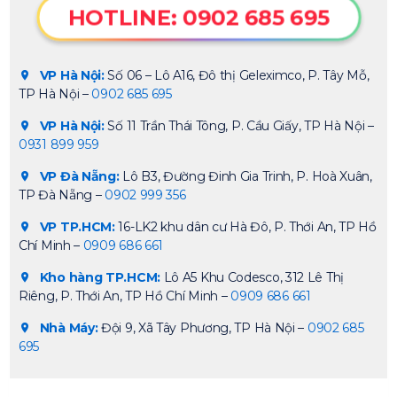
HOTLINE: 0902 685 695
VP Hà Nội:
Số 06 – Lô A16, Đô thị Geleximco, P. Tây Mỗ,
TP Hà Nội –
0902 685 695
VP Hà Nội:
Số 11 Trần Thái Tông, P. Cầu Giấy, TP Hà Nội –
0931 899 959
VP Đà Nẵng:
Lô B3, Đường Đinh Gia Trinh, P. Hoà Xuân,
TP Đà Nẵng –
0902 999 356
VP TP.HCM:
16-LK2 khu dân cư Hà Đô, P. Thới An, TP Hồ
Chí Minh –
0909 686 661
Kho hàng TP.HCM:
Lô A5 Khu Codesco, 312 Lê Thị
Riêng, P. Thới An, TP Hồ Chí Minh –
0909 686 661
Nhà Máy:
Đội 9, Xã Tây Phương, TP Hà Nội –
0902 685
695