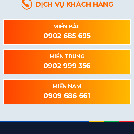
DỊCH VỤ KHÁCH HÀNG
MIỀN BẮC
0902 685 695
MIỀN TRUNG
0902 999 356
MIỀN NAM
0909 686 661