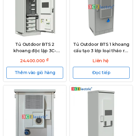
Tủ Outdoor BTS 2
Tủ Outdoor BTS 1 khoang
khoang độc lập 3C-
cấu tạo 3 lớp loại tháo rời,
OD2000W750D700T30S-
3C-OD2120WD750T30-D
₫
24.400.000
Liên hệ
2
Thêm vào giỏ hàng
Đọc tiếp