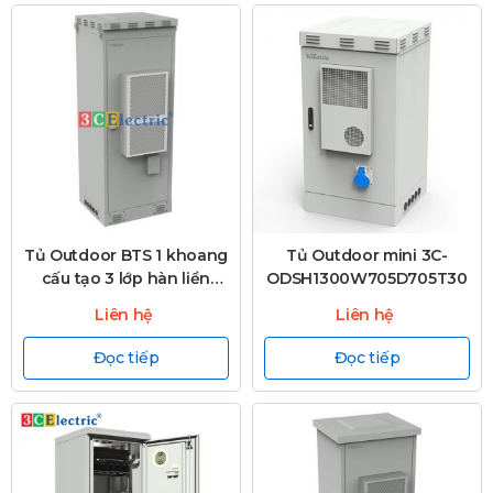
Tủ Outdoor BTS 1 khoang
Tủ Outdoor mini 3C-
cấu tạo 3 lớp hàn liền
ODSH1300W705D705T30
khối, 3C-
Liên hệ
Liên hệ
OD2120WD750T30-M
Đọc tiếp
Đọc tiếp