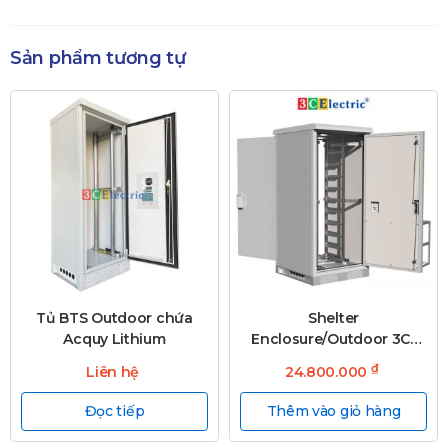
Sản phẩm tương tự
Tủ BTS Outdoor chứa
Shelter
Acquy Lithium
Enclosure/Outdoor 3C-
EB2200WD1000T50S
₫
Liên hệ
24.800.000
Đọc tiếp
Thêm vào giỏ hàng