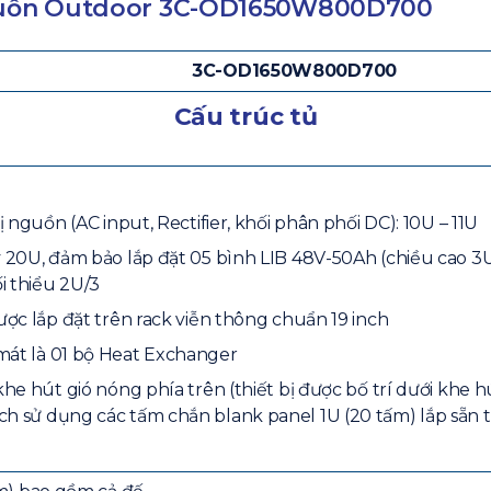
 nguồn Outdoor 3C-OD1650W800D700
3C-OD1650W800D700
Cấu trúc tủ
ị nguồn (AC input, Rectifier, khối phân phối DC): 10U – 11U
y 20U, đảm bảo lắp đặt 05 bình LIB 48V-50Ah (chiều cao 
i thiểu 2U/3
ược lắp đặt trên rack viễn thông chuẩn 19 inch
mát là 01 bộ Heat Exchanger
khe hút gió nóng phía trên (thiết bị được bố trí dưới khe 
h sử dụng các tấm chắn blank panel 1U (20 tấm) lắp sẵn t