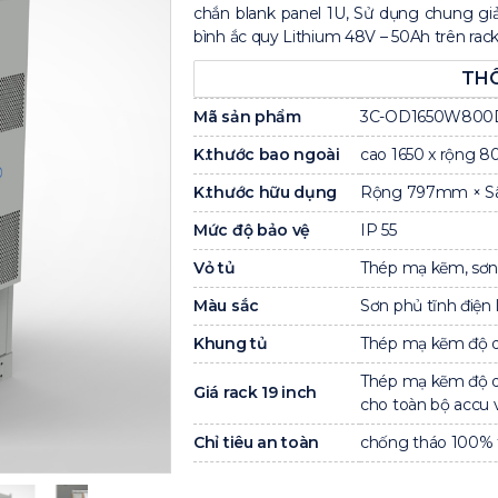
chắn blank panel 1U, Sử dụng chung gi
bình ắc quy Lithium 48V – 50Ah trên rack 
THÔ
Mã sản phẩm
3C-OD1650W800
K.thước bao ngoài
cao 1650 x rộng 
K.thước hữu dụng
Rộng 797mm × 
Mức độ bảo vệ
IP 55
Vỏ tủ
Thép mạ kẽm, sơn 
Màu sắc
Sơn phủ tĩnh điện
Khung tủ
Thép mạ kẽm độ 
Thép mạ kẽm độ dà
Giá rack 19 inch
cho toàn bộ accu
Chỉ tiêu an toàn
chống tháo 100% 