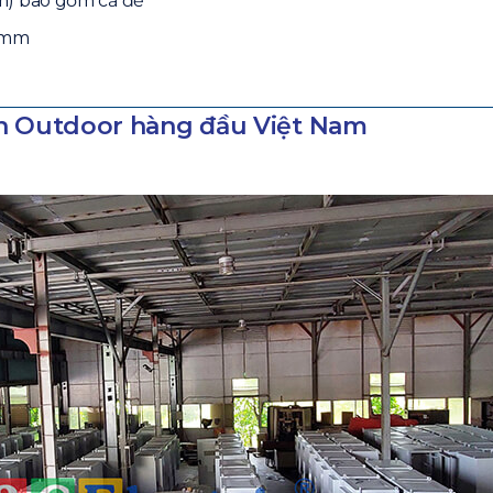
m) bao gồm cả đế
7 mm
ồn Outdoor hàng đầu Việt Nam