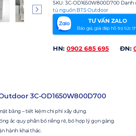
SKU:
3C-OD1650W800D700
Danh 
tủ nguồn BTS Outdoor
TƯ VẤN ZALO
Báo giá, giải đáp hỗ trợ tức th
HN:
0902 685 695
ĐN:
ồn Outdoor 3C-OD1650W800D700
 mặt bằng – tiết kiệm chi phí xây dựng.
hống ắc quy phân bố riêng rẽ, bố hợp lý gọn gàng.
ận hành khai thác.