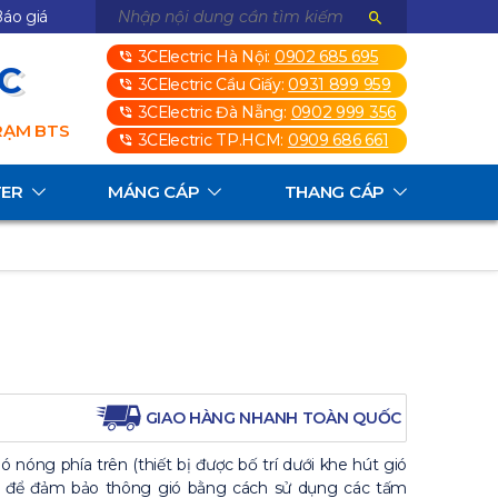
áo giá
3CElectric Hà Nội:
0902 685 695
3C
3CElectric Cầu Giấy:
0931 899 959
3CElectric Đà Nẵng:
0902 999 356
TRẠM BTS
3CElectric TP.HCM:
0909 686 661
TER
MÁNG CÁP
THANG CÁP
GIAO HÀNG NHANH TOÀN QUỐC
ó nóng phía trên (thiết bị được bố trí dưới khe hút gió
nh để đảm bảo thông gió bằng cách sử dụng các tấm