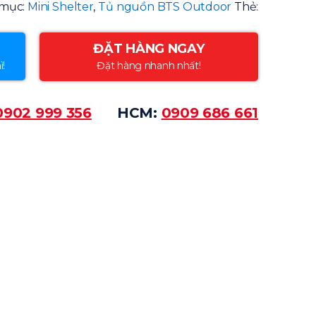
mục:
Mini Shelter
,
Tủ nguồn BTS Outdoor
Thẻ:
ĐẶT HÀNG NGAY
ì!
Đặt hàng nhanh nhất!
0902 999 356
HCM:
0909 686 661