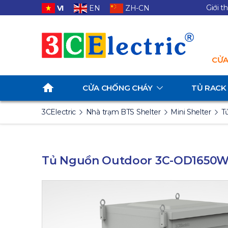
Giới t
VI
EN
ZH-CN
CỬA
CỬA CHỐNG CHÁY
TỦ RACK
3CElectric
Nhà trạm BTS Shelter
Mini Shelter
T
Tủ Nguồn Outdoor 3C-OD1650