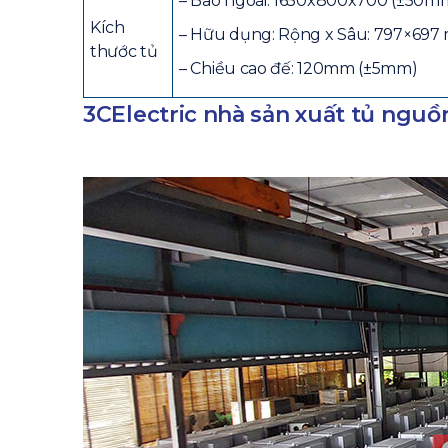
– Bao ngoài: 1650x800x700 (±50m
Kích
– Hữu dụng: Rộng x Sâu: 797×69
thước tủ
– Chiều cao đế: 120mm (±5mm)
3CElectric nhà sản xuất tủ ngu