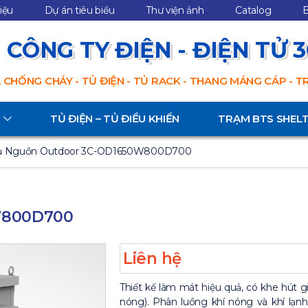
hiệu
Dự án tiêu biểu
Thư viện ảnh
Catalog
B
CÔNG TY ĐIỆN - ĐIỆN TỬ 
 CHỐNG CHÁY - TỦ ĐIỆN - TỦ RACK - THANG MÁNG CÁP - 
TỦ ĐIỆN – TỦ ĐIỀU KHIỂN
TRẠM BTS SHEL
ủ Nguồn Outdoor 3C-OD1650W800D700
W800D700
Liên hệ
Thiết kế làm mát hiệu quả, có khe hút gi
nóng). Phân luồng khí nóng và khí lạ