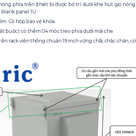
nóng phía trên (thiết bị được bố trí dưới khe hút gió nó
blank panel 1U.
ểm. Có hộp bảo vệ khóa.
bắt buộc) có thêm 04 móc treo phía dưới mái che.
rên rack viễn thông chuẩn 19 inch vững chãi, chắc chắn, có