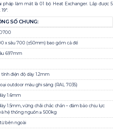
ải pháp làm mát là 01 bộ Heat Exchanger. Lắp được 5
19″.
NG SỐ CHUNG:
D700
800 x sâu 700 (±50mm) bao gồm cả đế
Sâu 697mm
tĩnh điện độ dày 1.2mm
 loại outdoor màu ghi sáng (RAL 7035)
dày 1.6mm
y 1.5mm, vững chãi chắc chắn – đảm bảo chịu lực
 và hệ thống nguồn ≥ 500kg
từ bên ngoài