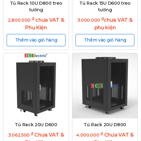
Tủ Rack 10U D800 treo
Tủ Rack 15U D600 treo
tường
tường
₫
₫
chưa VAT &
chưa VAT &
2.800.000
3.000.000
Phụ Kiện
phụ kiện
Thêm vào giỏ hàng
Thêm vào giỏ hàng
Tủ Rack 20U D600
Tủ Rack 20U D800
₫
₫
Chưa VAT &
Chưa VAT &
3.062.500
4.000.000