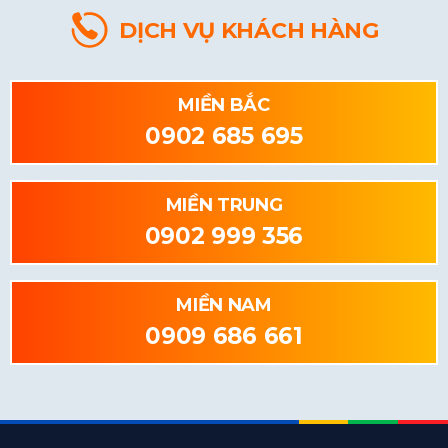
DỊCH VỤ KHÁCH HÀNG
MIỀN BẮC
0902 685 695
MIỀN TRUNG
0902 999 356
MIỀN NAM
0909 686 661