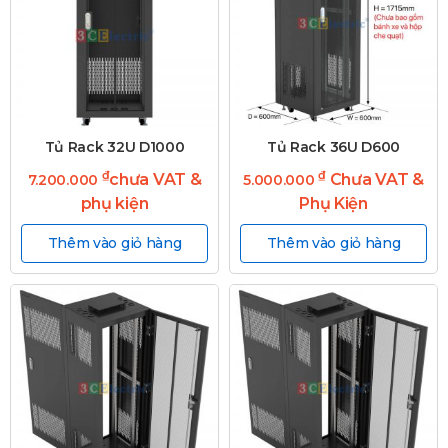
Tủ Rack 32U D1000
Tủ Rack 36U D600
₫
₫
chưa VAT &
Chưa VAT &
7.200.000
5.000.000
phụ kiện
Phụ Kiện
Thêm vào giỏ hàng
Thêm vào giỏ hàng