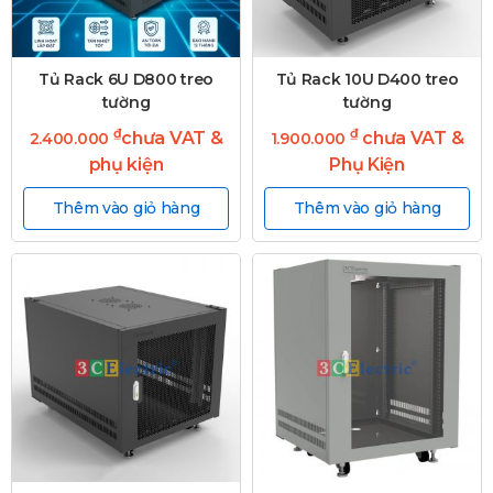
Tủ Rack 6U D800 treo
Tủ Rack 10U D400 treo
tường
tường
₫
₫
chưa VAT &
chưa VAT &
2.400.000
1.900.000
phụ kiện
Phụ Kiện
Thêm vào giỏ hàng
Thêm vào giỏ hàng