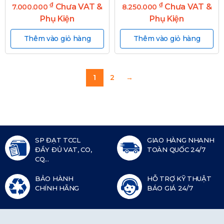
₫
₫
Chưa VAT &
Chưa VAT &
7.000.000
8.250.000
Phụ Kiện
Phụ Kiện
Thêm vào giỏ hàng
Thêm vào giỏ hàng
1
2
→
SP ĐẠT TCCL
GIAO HÀNG NHANH
ĐẦY ĐỦ VAT, CO,
TOÀN QUỐC 24/7
CQ...
BẢO HÀNH
HỖ TRỢ KỸ THUẬT
CHÍNH HÃNG
BÁO GIÁ 24/7