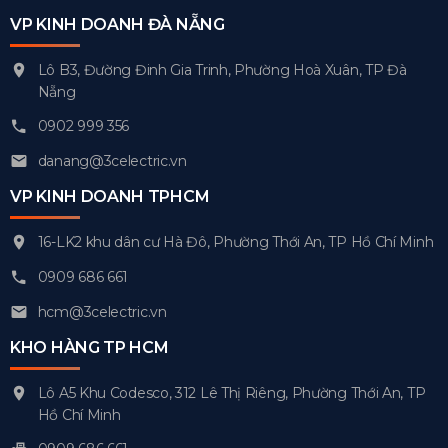
VP KINH DOANH ĐÀ NẴNG
Lô B3, Đường Đinh Gia Trinh, Phường Hoà Xuân, TP Đà
Nẵng
0902 999 356
danang@3celectric.vn
VP KINH DOANH TPHCM
16-LK2 khu dân cư Hà Đô, Phường Thới An, TP Hồ Chí Minh
0909 686 661
hcm@3celectric.vn
KHO HÀNG TP HCM
Lô A5 Khu Codesco, 312 Lê Thị Riêng, Phường Thới An, TP
Hồ Chí Minh