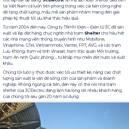
trội, lắp đặt dễ dàng.
3CElectric
là nhà sản xuất Shelter đầu tiên
tại Việt Nam và luôn tiên phong trong việc cải tiến công nghệ
để tăng chất lượng, mẫu mã sản phẩm nhằm mang đến giải
pháp kỹ thuật tối ưu, khai thác hiệu quả.
Từ năm 2004 đến nay, Công ty TNHH Điện – Điện tử 3C đã sản
xuất và lắp đặt hàng chục nghìn nhà trạm
Shelter
cho hầu hết
các nhà mạng viễn thông, truyền hình như Mobifone,
Vinaphone, GTel, Vietnammobi, Viettel, FPT, AVG, và các trạm
Lưu Không, trạm vệ tinh Vinasat, trạm trắc quan Môi trường,
trạm An ninh Quốc phòng…, từ khắp mọi miền đất nước và xuất
khẩu.
Chúng tôi luôn ý thức được việc tối ưu thiết kế, nâng cao chất
lượng sản xuất là vấn đề sống còn của sản phẩm và doanh
nghiệp. Không ngừng cải tiến, đến nay có thể nói nhà trạm
shelter của 3CElectric đang làm hài lòng rất nhiều khách hàng
của chúng tôi sau gần 20 năm sử dụng.