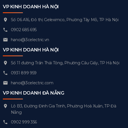
VP KINH DOANH HÀ NỘI
Số 06 A16, Đô thị Geleximco, Phường Tây Mỗ, TP Hà Nội
0902 685 695
hanoi@3celectric.vn
VP KINH DOANH HÀ NỘI
Số 11 đường Trần Thái Tông, Phường Cầu Giấy, TP Hà Nội
0931 899 959
hanoi@3celectric.com
VP KINH DOANH ĐÀ NẴNG
Lô B3, Đường Đinh Gia Trinh, Phường Hoà Xuân, TP Đà
Nẵng
0902 999 356