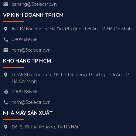
danang@3celectric.vn
VP KINH DOANH TPHCM
16-LK2 khu dân cư Hà Đô, Phường Thới An, TP Hồ Chí Minh
0909 686 661
hcm@3celectric.vn
KHO HÀNG TP HCM
Lô A5 Khu Codesco, 312 Lê Thị Riêng, Phường Thới An, TP
Hồ Chí Minh
0909 686 661
hcm@3celectric.vn
NHÀ MÁY SẢN XUẤT
Đội 9, Xã Tây Phương, TP Hà Nội