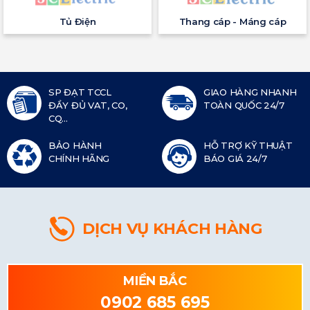
Tủ Điện
Thang cáp - Máng cáp
SP ĐẠT TCCL
GIAO HÀNG NHANH
ĐẦY ĐỦ VAT, CO,
TOÀN QUỐC 24/7
CQ...
BẢO HÀNH
HỖ TRỢ KỸ THUẬT
CHÍNH HÃNG
BÁO GIÁ 24/7
DỊCH VỤ KHÁCH HÀNG
MIỀN BẮC
0902 685 695