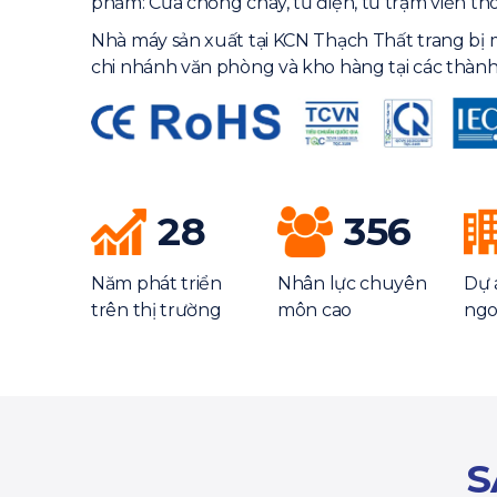
phẩm: Cửa chống cháy, tủ điện, tủ trạm viễn th
Nhà máy sản xuất tại KCN Thạch Thất trang bị 
chi nhánh văn phòng và kho hàng tại các thành
28
356
Năm phát triển
Nhân lực chuyên
Dự 
trên thị trường
môn cao
ngo
S