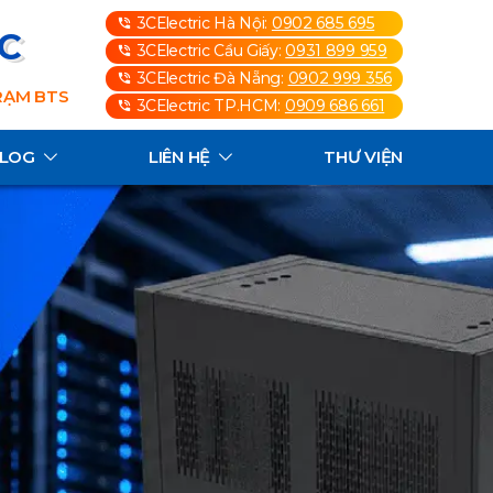
3CElectric Hà Nội:
0902 685 695
3C
3CElectric Cầu Giấy:
0931 899 959
3CElectric Đà Nẵng:
0902 999 356
TRẠM BTS
3CElectric TP.HCM:
0909 686 661
ALOG
LIÊN HỆ
THƯ VIỆN