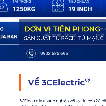
ĐƠN VỊ TIÊN PHONG
SẢN XUẤT TỦ RACK, TỦ MẠNG
®
VỀ
3CElectric
3CElectric là doanh nghiệp với uy tín hơn 20 n