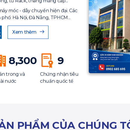
ông, tủ Rack, thang máng cáp...
máy móc - dây chuyền hiện đại. Các
 phố: Hà Nội, Đà Nẵng, TPHCM...
Xem thêm
8,300
9
án trong và
Chứng nhận tiêu
ài nước
chuẩn quốc tế
ẢN PHẨM CỦA CHÚNG T