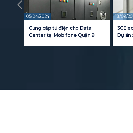
05/04/2024
18/09/20
y cho
Cung cấp tủ điện cho Data
3CElec
Center tại Mobifone Quận 9
Dự án 
FPT