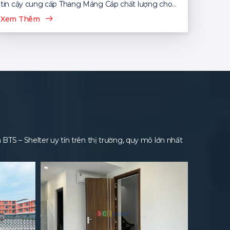
tin cậy cung cấp Thang Máng Cáp chất lượng cho
nhiều dự án...
Xem Thêm
S – Shelter uy tín trên thị trường, quy mô lớn nhất