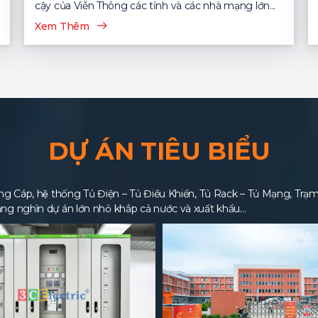
cậy của Viễn Thông các tỉnh và các nhà mạng lớn...
Xem Thêm
DỰ ÁN TIÊU BIỂU
 Cáp, hệ thống Tủ Điện – Tủ Điều Khiển, Tủ Rack – Tủ Mạng, Trạm BT
ng nghìn dự án lớn nhỏ khắp cả nước và xuất khẩu…