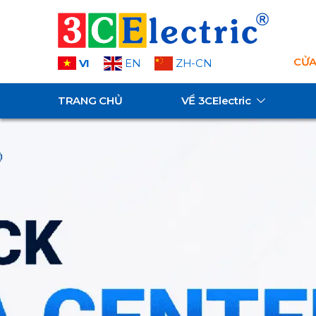
CỬA
VI
EN
ZH-CN
TRANG CHỦ
VỀ
3CElectric