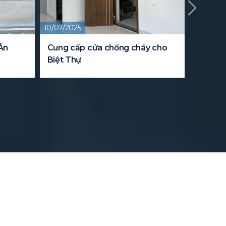
10/07/2025
09/08/20
Án
Cung cấp cửa chống cháy cho
Dự án 
Biệt Thự
cho tru