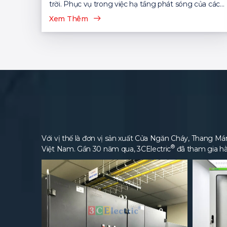
trời. Phục vụ trong việc hạ tầng phát sóng của các
nhà mạng viễn thông...
Xem Thêm
Với vị thế là đơn vị sản xuất Cửa Ngăn Cháy, Thang Máng
®
Việt Nam. Gần 30 năm qua, 3CElectric
đã tham gia hà