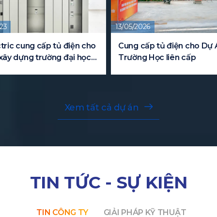
23
13/05/2026
tric cung cấp tủ điện cho
Cung cấp tủ điện cho Dự 
xây dựng trường đại học
Trường Học liên cấp
Xem tất cả dự án
TIN TỨC - SỰ KIỆN
TIN CÔNG TY
GIẢI PHÁP KỸ THUẬT