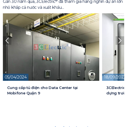
®
Gần 30 năm qua, 3CElectric
đã tham gia hàng nghìn dự án lớn
nhỏ khắp cả nước và xuất khẩu…
18/09/2023
n cho Data Center tại
3CElectric cung cấp tủ điện c
 9
dựng trường đại học FPT