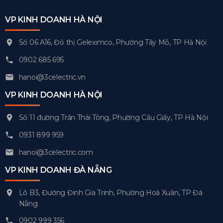
VP KINH DOANH HÀ NỘI
Số 06 A16, Đô thị Geleximco, Phường Tây Mỗ, TP Hà Nội
0902 685 695
hanoi@3celectric.vn
VP KINH DOANH HÀ NỘI
Số 11 đường Trần Thái Tông, Phường Cầu Giấy, TP Hà Nội
0931 899 959
hanoi@3celectric.com
VP KINH DOANH ĐÀ NẴNG
Lô B3, Đường Đinh Gia Trinh, Phường Hoà Xuân, TP Đà
Nẵng
0902 999 356