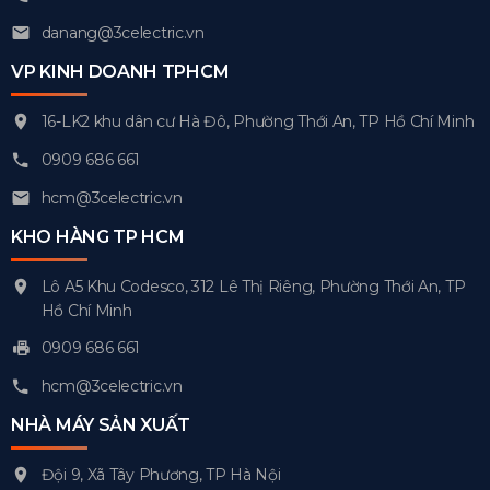
danang@3celectric.vn
VP KINH DOANH TPHCM
16-LK2 khu dân cư Hà Đô, Phường Thới An, TP Hồ Chí Minh
0909 686 661
hcm@3celectric.vn
KHO HÀNG TP HCM
Lô A5 Khu Codesco, 312 Lê Thị Riêng, Phường Thới An, TP
Hồ Chí Minh
0909 686 661
hcm@3celectric.vn
NHÀ MÁY SẢN XUẤT
Đội 9, Xã Tây Phương, TP Hà Nội