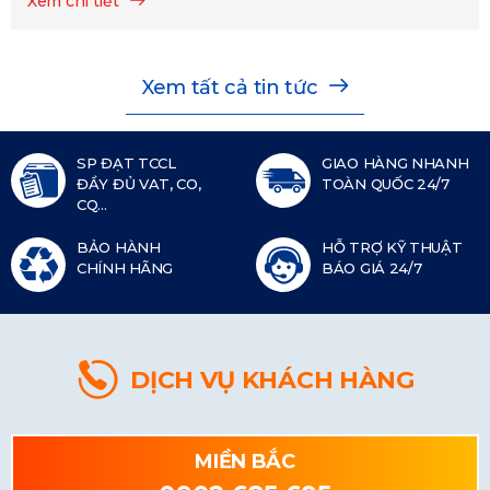
Xem chi tiết
Xem tất cả tin tức
SP ĐẠT TCCL
GIAO HÀNG NHANH
ĐẦY ĐỦ VAT, CO,
TOÀN QUỐC 24/7
CQ...
BẢO HÀNH
HỖ TRỢ KỸ THUẬT
CHÍNH HÃNG
BÁO GIÁ 24/7
DỊCH VỤ KHÁCH HÀNG
MIỀN BẮC