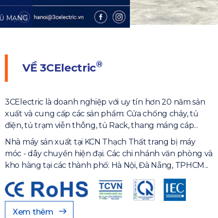
NHÀ MÁY SẢN XUẤT
HIỆN ĐẠI
®
VỀ
3CElectric
3CElectric là doanh nghiệp với uy tín hơn 20 năm sản
xuất và cung cấp các sản phẩm: Cửa chống cháy, tủ
điện, tủ trạm viễn thông, tủ Rack, thang máng cáp...
Nhà máy sản xuất tại KCN Thạch Thất trang bị máy
móc - dây chuyền hiện đại. Các chi nhánh văn phòng và
kho hàng tại các thành phố: Hà Nội, Đà Nẵng, TPHCM...
Xem thêm