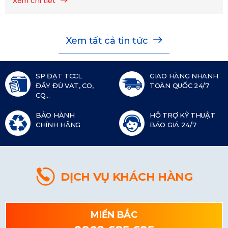
Xem chi tiết
Xem tất cả tin tức
SP ĐẠT TCCL
GIAO HÀNG NHANH
ĐẦY ĐỦ VAT, CO,
TOÀN QUỐC 24/7
CQ...
BẢO HÀNH
HỖ TRỢ KỸ THUẬT
CHÍNH HÃNG
BÁO GIÁ 24/7
DỊCH VỤ KHÁCH HÀNG
MIỀN BẮC