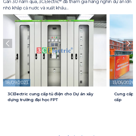
®
Gần 30 năm qua, 3CElectric
đã tham gia hàng nghìn dự án lớn
nhỏ khắp cả nước và xuất khẩu…
18/09/2023
13/05/2026
3CElectric cung cấp tủ điện cho Dự án xây
Cung cấp t
dựng trường đại học FPT
cấp