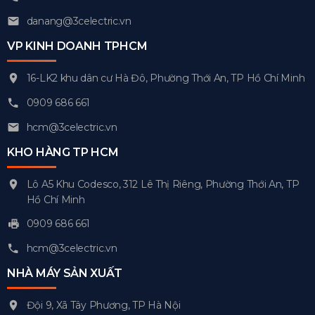
danang@3celectric.vn
VP KINH DOANH TPHCM
16-LK2 khu dân cư Hà Đô, Phường Thới An, TP Hồ Chí Minh
0909 686 661
hcm@3celectric.vn
KHO HÀNG TP HCM
Lô A5 Khu Codesco, 312 Lê Thị Riêng, Phường Thới An, TP
Hồ Chí Minh
0909 686 661
hcm@3celectric.vn
NHÀ MÁY SẢN XUẤT
Đội 9, Xã Tây Phương, TP Hà Nội