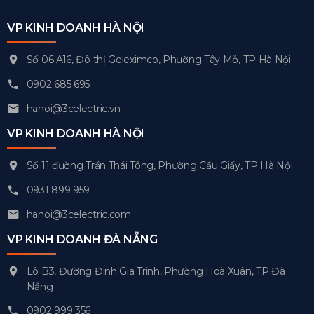
VP KINH DOANH HÀ NỘI
Số 06 A16, Đô thị Geleximco, Phường Tây Mỗ, TP Hà Nội
0902 685 695
hanoi@3celectric.vn
VP KINH DOANH HÀ NỘI
Số 11 đường Trần Thái Tông, Phường Cầu Giấy, TP Hà Nội
0931 899 959
hanoi@3celectric.com
VP KINH DOANH ĐÀ NẴNG
Lô B3, Đường Đinh Gia Trinh, Phường Hoà Xuân, TP Đà
Nẵng
0902 999 356