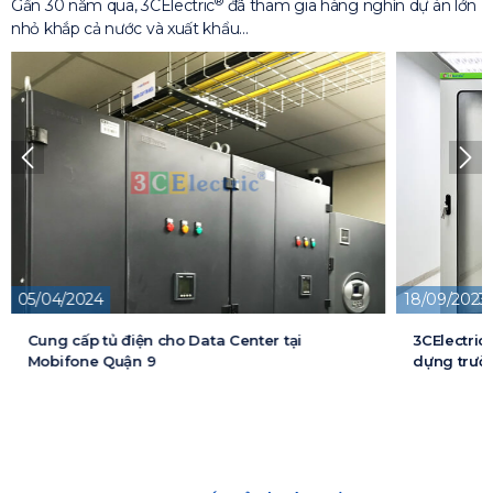
®
Gần 30 năm qua, 3CElectric
đã tham gia hàng nghìn dự án lớn
nhỏ khắp cả nước và xuất khẩu…
05/04/2024
18/09/2023
Cung cấp tủ điện cho Data Center tại
3CElectric
Mobifone Quận 9
dựng trườn