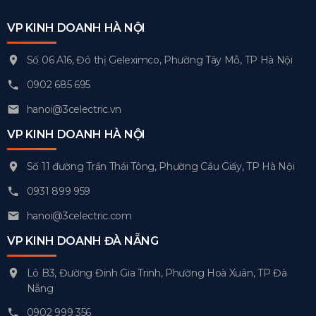
VP KINH DOANH HÀ NỘI
Số 06 A16, Đô thị Geleximco, Phường Tây Mỗ, TP Hà Nội
0902 685 695
hanoi@3celectric.vn
VP KINH DOANH HÀ NỘI
Số 11 đường Trần Thái Tông, Phường Cầu Giấy, TP Hà Nội
0931 899 959
hanoi@3celectric.com
VP KINH DOANH ĐÀ NẴNG
Lô B3, Đường Đinh Gia Trinh, Phường Hoà Xuân, TP Đà
Nẵng
0902 999 356