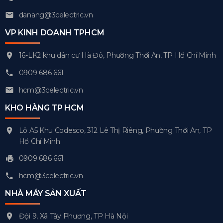
danang@3celectric.vn
VP KINH DOANH TPHCM
16-LK2 khu dân cư Hà Đô, Phường Thới An, TP Hồ Chí Minh
0909 686 661
hcm@3celectric.vn
KHO HÀNG TP HCM
Lô A5 Khu Codesco, 312 Lê Thị Riêng, Phường Thới An, TP
Hồ Chí Minh
0909 686 661
hcm@3celectric.vn
NHÀ MÁY SẢN XUẤT
Đội 9, Xã Tây Phương, TP Hà Nội