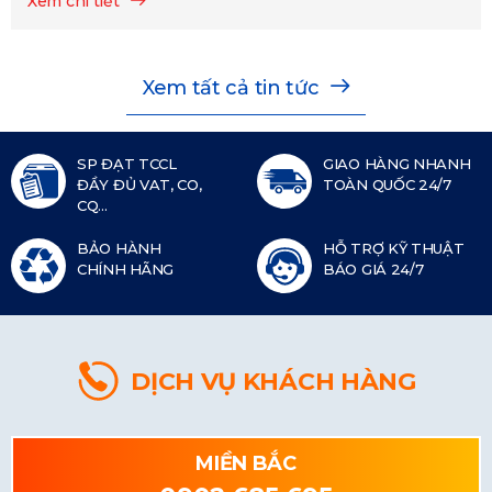
Xem chi tiết
Xem tất cả tin tức
SP ĐẠT TCCL
GIAO HÀNG NHANH
ĐẦY ĐỦ VAT, CO,
TOÀN QUỐC 24/7
CQ...
BẢO HÀNH
HỖ TRỢ KỸ THUẬT
CHÍNH HÃNG
BÁO GIÁ 24/7
DỊCH VỤ KHÁCH HÀNG
MIỀN BẮC