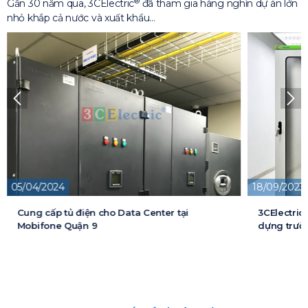
®
Gần 30 năm qua, 3CElectric
đã tham gia hàng nghìn dự án lớn
nhỏ khắp cả nước và xuất khẩu…
05/04/2024
18/09/2023
Cung cấp tủ điện cho Data Center tại
3CElectric
Mobifone Quận 9
dựng trườn