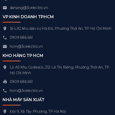
danang@3celectric.vn
VP KINH DOANH TPHCM
16-LK2 khu dân cư Hà Đô, Phường Thới An, TP Hồ Chí Minh
0909 686 661
hcm@3celectric.vn
KHO HÀNG TP HCM
Lô A5 Khu Codesco, 312 Lê Thị Riêng, Phường Thới An, TP
Hồ Chí Minh
0909 686 661
hcm@3celectric.vn
NHÀ MÁY SẢN XUẤT
Đội 9, Xã Tây Phương, TP Hà Nội