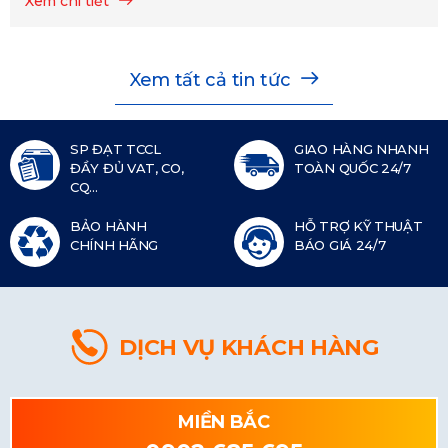
Xem chi tiết
Xem tất cả tin tức
SP ĐẠT TCCL
GIAO HÀNG NHANH
ĐẦY ĐỦ VAT, CO,
TOÀN QUỐC 24/7
CQ...
BẢO HÀNH
HỖ TRỢ KỸ THUẬT
CHÍNH HÃNG
BÁO GIÁ 24/7
DỊCH VỤ KHÁCH HÀNG
MIỀN BẮC