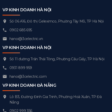
VP KINH DOANH HÀ NỘI
Số 06 A16, Đô thị Geleximco, Phường Tây Mỗ, TP Hà Nội
0902 685 695
hanoi@3celectric.vn
VP KINH DOANH HÀ NỘI
Số 11 đường Trần Thái Tông, Phường Cầu Giấy, TP Hà Nội
0931 899 959
hanoi@3celectric.com
VP KINH DOANH ĐÀ NẴNG
Lô B3, Đường Đinh Gia Trinh, Phường Hoà Xuân, TP Đà
Nẵng
0902 999 356