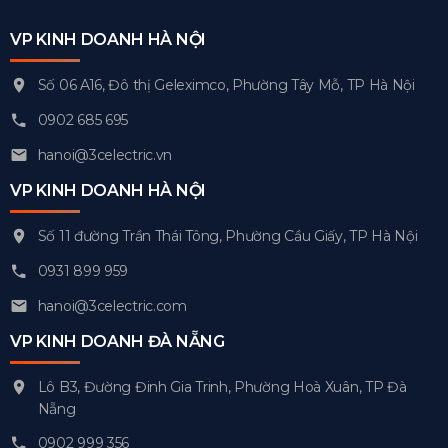
VP KINH DOANH HÀ NỘI
Số 06 A16, Đô thị Geleximco, Phường Tây Mỗ, TP Hà Nội
0902 685 695
hanoi@3celectric.vn
VP KINH DOANH HÀ NỘI
Số 11 đường Trần Thái Tông, Phường Cầu Giấy, TP Hà Nội
0931 899 959
hanoi@3celectric.com
VP KINH DOANH ĐÀ NẴNG
Lô B3, Đường Đinh Gia Trinh, Phường Hoà Xuân, TP Đà
Nẵng
0902 999 356