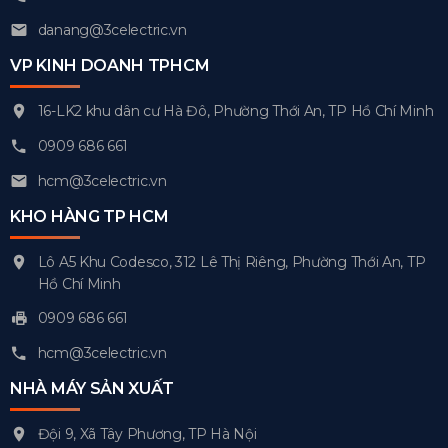
danang@3celectric.vn
VP KINH DOANH TPHCM
16-LK2 khu dân cư Hà Đô, Phường Thới An, TP Hồ Chí Minh
0909 686 661
hcm@3celectric.vn
KHO HÀNG TP HCM
Lô A5 Khu Codesco, 312 Lê Thị Riêng, Phường Thới An, TP
Hồ Chí Minh
0909 686 661
hcm@3celectric.vn
NHÀ MÁY SẢN XUẤT
Đội 9, Xã Tây Phương, TP Hà Nội