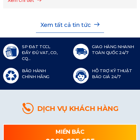
Xem chi tiết
Xem tất cả tin tức
SP ĐẠT TCCL
GIAO HÀNG NHANH
ĐẦY ĐỦ VAT, CO,
TOÀN QUỐC 24/7
CQ...
BẢO HÀNH
HỖ TRỢ KỸ THUẬT
CHÍNH HÃNG
BÁO GIÁ 24/7
DỊCH VỤ KHÁCH HÀNG
MIỀN BẮC