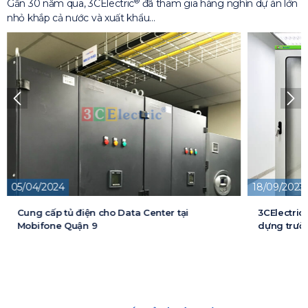
®
Gần 30 năm qua, 3CElectric
đã tham gia hàng nghìn dự án lớn
nhỏ khắp cả nước và xuất khẩu…
18/09/2023
13/05/2026
3CElectric cung cấp tủ điện cho Dự án xây
Cung cấp t
dựng trường đại học FPT
cấp