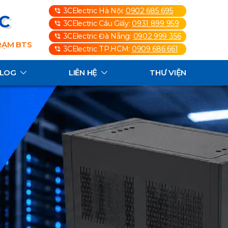
3CElectric Hà Nội:
0902 685 695
3C
3CElectric Cầu Giấy:
0931 899 959
3CElectric Đà Nẵng:
0902 999 356
TRẠM BTS
3CElectric TP.HCM:
0909 686 661
ALOG
LIÊN HỆ
THƯ VIỆN