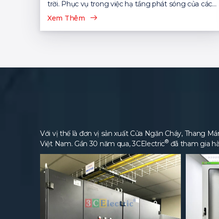
trời. Phục vụ trong việc hạ tầng phát sóng của các
nhà mạng viễn thông...
Xem Thêm
Với vị thế là đơn vị sản xuất Cửa Ngăn Cháy, Thang Máng
®
Việt Nam. Gần 30 năm qua, 3CElectric
đã tham gia hà