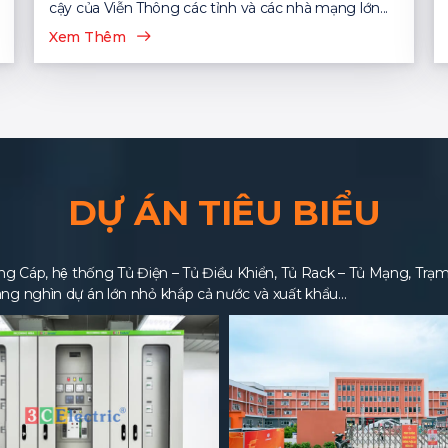
cậy của Viễn Thông các tỉnh và các nhà mạng lớn...
Xem Thêm
DỰ ÁN TIÊU BIỂU
 Cáp, hệ thống Tủ Điện – Tủ Điều Khiển, Tủ Rack – Tủ Mạng, Trạm BT
ng nghìn dự án lớn nhỏ khắp cả nước và xuất khẩu…