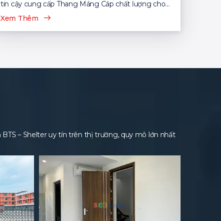
tin cậy cung cấp Thang Máng Cáp chất lượng cho
nhiều dự án...
Xem Thêm
S – Shelter uy tín trên thị trường, quy mô lớn nhất