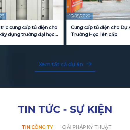
23
13/05/2026
tric cung cấp tủ điện cho
Cung cấp tủ điện cho Dự 
xây dựng trường đại học
Trường Học liên cấp
Xem tất cả dự án
TIN TỨC - SỰ KIỆN
TIN CÔNG TY
GIẢI PHÁP KỸ THUẬT