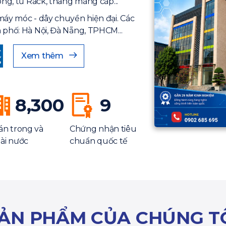
ông, tủ Rack, thang máng cáp...
máy móc - dây chuyền hiện đại. Các
 phố: Hà Nội, Đà Nẵng, TPHCM...
Xem thêm
8,300
9
án trong và
Chứng nhận tiêu
ài nước
chuẩn quốc tế
ẢN PHẨM CỦA CHÚNG T