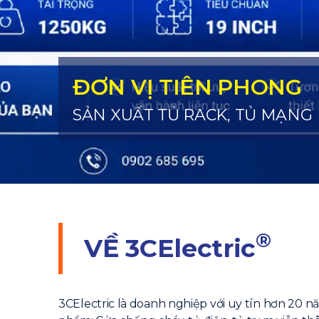
ĐƠN VỊ TIÊN PHONG
SẢN XUẤT TỦ RACK, TỦ MẠNG
®
VỀ
3CElectric
3CElectric là doanh nghiệp với uy tín hơn 20 n