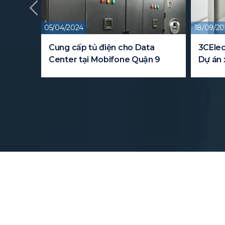
05/04/2024
18/09/20
y cho
Cung cấp tủ điện cho Data
3CElec
Center tại Mobifone Quận 9
Dự án 
FPT