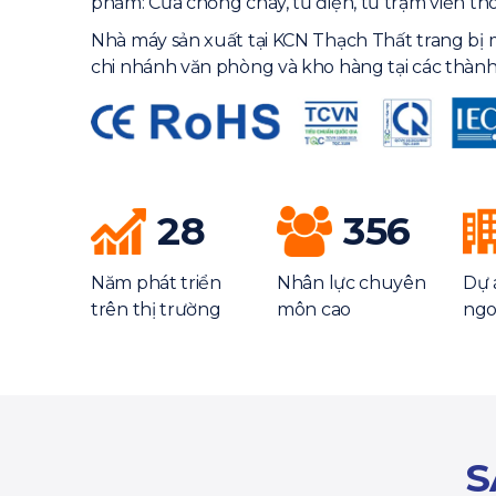
phẩm: Cửa chống cháy, tủ điện, tủ trạm viễn th
Nhà máy sản xuất tại KCN Thạch Thất trang bị 
chi nhánh văn phòng và kho hàng tại các thành
28
356
Năm phát triển
Nhân lực chuyên
Dự 
trên thị trường
môn cao
ngo
S