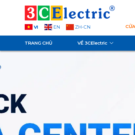
CỬA
VI
EN
ZH-CN
TRANG CHỦ
VỀ
3CElectric