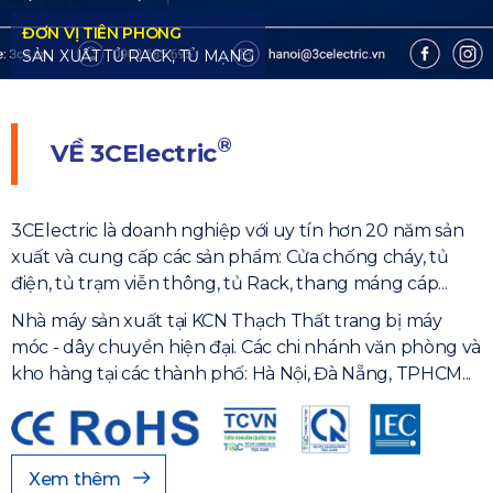
G
, TỦ MẠNG
®
VỀ
3CElectric
3CElectric là doanh nghiệp với uy tín hơn 20 năm sản
xuất và cung cấp các sản phẩm: Cửa chống cháy, tủ
điện, tủ trạm viễn thông, tủ Rack, thang máng cáp...
Nhà máy sản xuất tại KCN Thạch Thất trang bị máy
móc - dây chuyền hiện đại. Các chi nhánh văn phòng và
kho hàng tại các thành phố: Hà Nội, Đà Nẵng, TPHCM...
Xem thêm