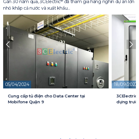
®
Gần 30 năm qua, 3CElectric
đã tham gia hàng nghìn dự án lớn
nhỏ khắp cả nước và xuất khẩu…
18/09/2023
13/05/2026
3CElectric cung cấp tủ điện cho Dự án xây
Cung cấp t
dựng trường đại học FPT
cấp