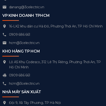
danang@3celectric.vn
VP KINH DOANH TPHCM
16-LK2 khu dân cư Hà Đô, Phường Thới An, TP Hồ Chí Minh
0909 686 661
hcm@3celectric.vn
KHO HÀNG TP HCM
Lô A5 Khu Codesco, 312 Lê Thị Riêng, Phường Thới An, TP
Hồ Chí Minh
0909 686 661
hcm@3celectric.vn
NHÀ MÁY SẢN XUẤT
Đội 9, Xã Tây Phương, TP Hà Nội