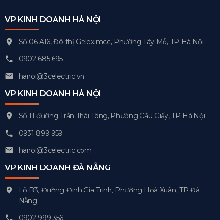
VP KINH DOANH HÀ NỘI
Số 06 A16, Đô thị Geleximco, Phường Tây Mỗ, TP Hà Nội
0902 685 695
hanoi@3celectric.vn
VP KINH DOANH HÀ NỘI
Số 11 đường Trần Thái Tông, Phường Cầu Giấy, TP Hà Nội
0931 899 959
hanoi@3celectric.com
VP KINH DOANH ĐÀ NẴNG
Lô B3, Đường Đinh Gia Trinh, Phường Hoà Xuân, TP Đà
Nẵng
0902 999 356