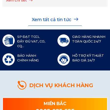
Xem chi tiết
Xem tất cả tin tức
SP ĐẠT TCCL
GIAO HÀNG NHANH
ĐẦY ĐỦ VAT, CO,
TOÀN QUỐC 24/7
CQ...
BẢO HÀNH
HỖ TRỢ KỸ THUẬT
CHÍNH HÃNG
BÁO GIÁ 24/7
DỊCH VỤ KHÁCH HÀNG
MIỀN BẮC