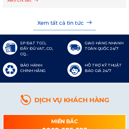
Xem chi tiết
Xem tất cả tin tức
SP ĐẠT TCCL
GIAO HÀNG NHANH
ĐẦY ĐỦ VAT, CO,
TOÀN QUỐC 24/7
CQ...
BẢO HÀNH
HỖ TRỢ KỸ THUẬT
CHÍNH HÃNG
BÁO GIÁ 24/7
DỊCH VỤ KHÁCH HÀNG
MIỀN BẮC