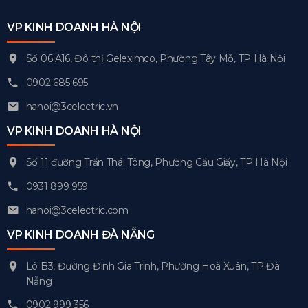
VP KINH DOANH HÀ NỘI
Số 06 A16, Đô thị Geleximco, Phường Tây Mỗ, TP Hà Nội
0902 685 695
hanoi@3celectric.vn
VP KINH DOANH HÀ NỘI
Số 11 đường Trần Thái Tông, Phường Cầu Giấy, TP Hà Nội
0931 899 959
hanoi@3celectric.com
VP KINH DOANH ĐÀ NẴNG
Lô B3, Đường Đinh Gia Trinh, Phường Hoà Xuân, TP Đà
Nẵng
0902 999 356