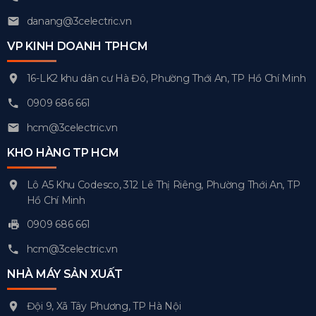
danang@3celectric.vn
VP KINH DOANH TPHCM
16-LK2 khu dân cư Hà Đô, Phường Thới An, TP Hồ Chí Minh
0909 686 661
hcm@3celectric.vn
KHO HÀNG TP HCM
Lô A5 Khu Codesco, 312 Lê Thị Riêng, Phường Thới An, TP
Hồ Chí Minh
0909 686 661
hcm@3celectric.vn
NHÀ MÁY SẢN XUẤT
Đội 9, Xã Tây Phương, TP Hà Nội