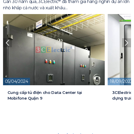
®
Gần 30 năm qua, 3CElectric
đã tham gia hàng nghìn dự án lớn
nhỏ khắp cả nước và xuất khẩu…
18/09/2023
13/05/2026
3CElectric cung cấp tủ điện cho Dự án xây
Cung cấp t
dựng trường đại học FPT
cấp