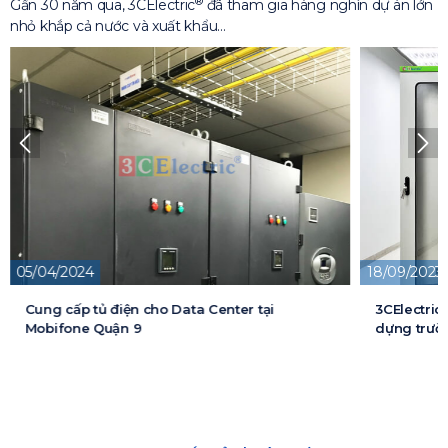
®
Gần 30 năm qua, 3CElectric
đã tham gia hàng nghìn dự án lớn
nhỏ khắp cả nước và xuất khẩu…
05/04/2024
18/09/2023
Cung cấp tủ điện cho Data Center tại
3CElectric
Mobifone Quận 9
dựng trườn