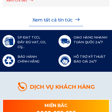
Xem chi tiết
Xem tất cả tin tức
SP ĐẠT TCCL
GIAO HÀNG NHANH
ĐẦY ĐỦ VAT, CO,
TOÀN QUỐC 24/7
CQ...
BẢO HÀNH
HỖ TRỢ KỸ THUẬT
CHÍNH HÃNG
BÁO GIÁ 24/7
DỊCH VỤ KHÁCH HÀNG
MIỀN BẮC