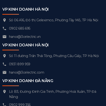
VP KINH DOANH HÀ NỘI
Số 06 A16, Đô thị Geleximco, Phường Tây Mỗ, TP Hà Nội
0902 685 695
hanoi@3celectric.vn
VP KINH DOANH HÀ NỘI
Số 11 đường Trần Thái Tông, Phường Cầu Giấy, TP Hà Nội
0931 899 959
hanoi@3celectric.com
VP KINH DOANH ĐÀ NẴNG
Lô B3, Đường Đinh Gia Trinh, Phường Hoà Xuân, TP Đà
Nẵng
0902 999 356