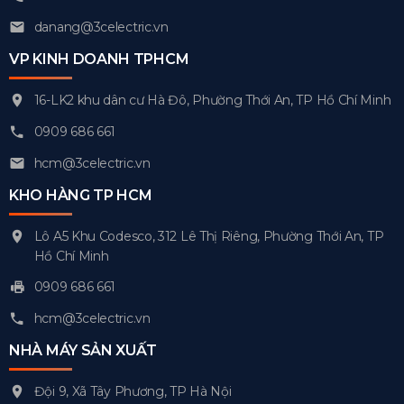
danang@3celectric.vn
VP KINH DOANH TPHCM
16-LK2 khu dân cư Hà Đô, Phường Thới An, TP Hồ Chí Minh
0909 686 661
hcm@3celectric.vn
KHO HÀNG TP HCM
Lô A5 Khu Codesco, 312 Lê Thị Riêng, Phường Thới An, TP
Hồ Chí Minh
0909 686 661
hcm@3celectric.vn
NHÀ MÁY SẢN XUẤT
Đội 9, Xã Tây Phương, TP Hà Nội