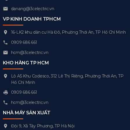
danang@3celectric.vn
VP KINH DOANH TPHCM
16-LK2 khu dân cư Hà Đô, Phường Thới An, TP Hồ Chí Minh
0909 686 661
hcm@3celectric.vn
KHO HÀNG TP HCM
Lô A5 Khu Codesco, 312 Lê Thị Riêng, Phường Thới An, TP
Hồ Chí Minh
0909 686 661
hcm@3celectric.vn
NHÀ MÁY SẢN XUẤT
Đội 9, Xã Tây Phương, TP Hà Nội