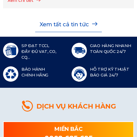
Xem chi tiết
Xem tất cả tin tức
SP ĐẠT TCCL
GIAO HÀNG NHANH
ĐẦY ĐỦ VAT, CO,
TOÀN QUỐC 24/7
CQ...
BẢO HÀNH
HỖ TRỢ KỸ THUẬT
CHÍNH HÃNG
BÁO GIÁ 24/7
DỊCH VỤ KHÁCH HÀNG
MIỀN BẮC