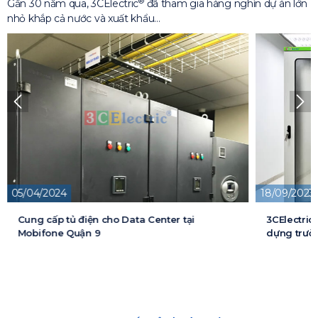
®
Gần 30 năm qua, 3CElectric
đã tham gia hàng nghìn dự án lớn
nhỏ khắp cả nước và xuất khẩu…
18/09/2023
13/05/2026
3CElectric cung cấp tủ điện cho Dự án xây
Cung cấp t
dựng trường đại học FPT
cấp