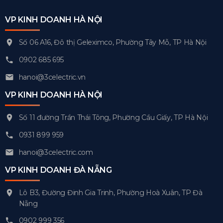
VP KINH DOANH HÀ NỘI
Số 06 A16, Đô thị Geleximco, Phường Tây Mỗ, TP Hà Nội
0902 685 695
hanoi@3celectric.vn
VP KINH DOANH HÀ NỘI
Số 11 đường Trần Thái Tông, Phường Cầu Giấy, TP Hà Nội
0931 899 959
hanoi@3celectric.com
VP KINH DOANH ĐÀ NẴNG
Lô B3, Đường Đinh Gia Trinh, Phường Hoà Xuân, TP Đà
Nẵng
0902 999 356