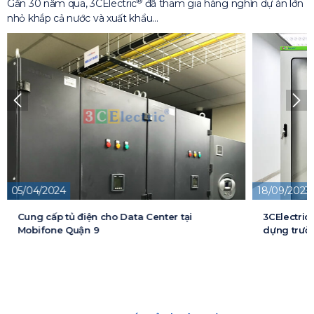
®
Gần 30 năm qua, 3CElectric
đã tham gia hàng nghìn dự án lớn
nhỏ khắp cả nước và xuất khẩu…
18/09/2023
13/05/2026
3CElectric cung cấp tủ điện cho Dự án xây
Cung cấp t
dựng trường đại học FPT
cấp