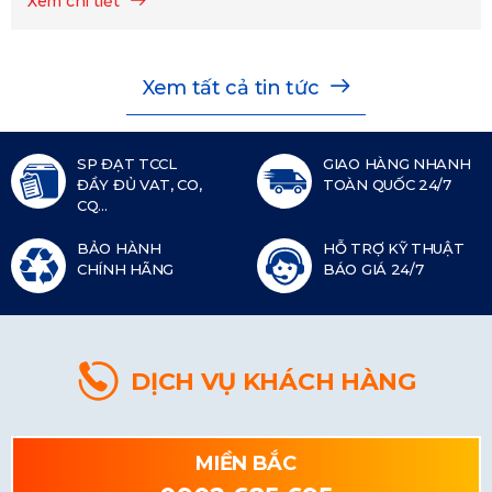
Xem chi tiết
Xem tất cả tin tức
SP ĐẠT TCCL
GIAO HÀNG NHANH
ĐẦY ĐỦ VAT, CO,
TOÀN QUỐC 24/7
CQ...
BẢO HÀNH
HỖ TRỢ KỸ THUẬT
CHÍNH HÃNG
BÁO GIÁ 24/7
DỊCH VỤ KHÁCH HÀNG
MIỀN BẮC