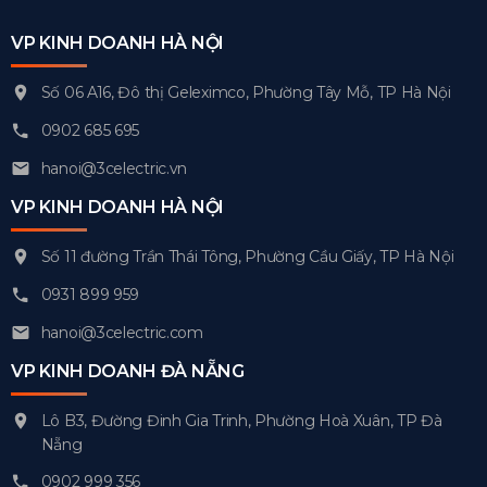
VP KINH DOANH HÀ NỘI
Số 06 A16, Đô thị Geleximco, Phường Tây Mỗ, TP Hà Nội
0902 685 695
hanoi@3celectric.vn
VP KINH DOANH HÀ NỘI
Số 11 đường Trần Thái Tông, Phường Cầu Giấy, TP Hà Nội
0931 899 959
hanoi@3celectric.com
VP KINH DOANH ĐÀ NẴNG
Lô B3, Đường Đinh Gia Trinh, Phường Hoà Xuân, TP Đà
Nẵng
0902 999 356