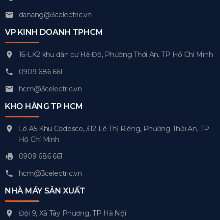
danang@3celectric.vn
VP KINH DOANH TPHCM
16-LK2 khu dân cư Hà Đô, Phường Thới An, TP Hồ Chí Minh
0909 686 661
hcm@3celectric.vn
KHO HÀNG TP HCM
Lô A5 Khu Codesco, 312 Lê Thị Riêng, Phường Thới An, TP
Hồ Chí Minh
0909 686 661
hcm@3celectric.vn
NHÀ MÁY SẢN XUẤT
Đội 9, Xã Tây Phương, TP Hà Nội