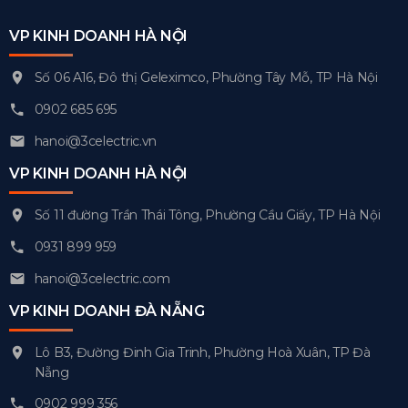
VP KINH DOANH HÀ NỘI
Số 06 A16, Đô thị Geleximco, Phường Tây Mỗ, TP Hà Nội
0902 685 695
hanoi@3celectric.vn
VP KINH DOANH HÀ NỘI
Số 11 đường Trần Thái Tông, Phường Cầu Giấy, TP Hà Nội
0931 899 959
hanoi@3celectric.com
VP KINH DOANH ĐÀ NẴNG
Lô B3, Đường Đinh Gia Trinh, Phường Hoà Xuân, TP Đà
Nẵng
0902 999 356