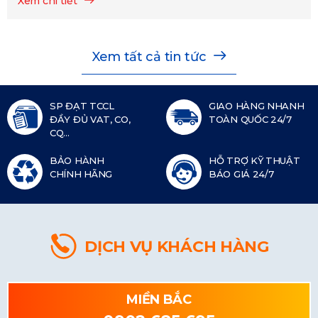
Xem chi tiết
Xem tất cả tin tức
SP ĐẠT TCCL
GIAO HÀNG NHANH
ĐẦY ĐỦ VAT, CO,
TOÀN QUỐC 24/7
CQ...
BẢO HÀNH
HỖ TRỢ KỸ THUẬT
CHÍNH HÃNG
BÁO GIÁ 24/7
DỊCH VỤ KHÁCH HÀNG
MIỀN BẮC