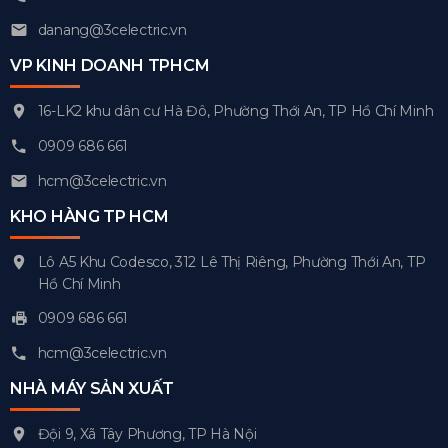
danang@3celectric.vn
VP KINH DOANH TPHCM
16-LK2 khu dân cư Hà Đô, Phường Thới An, TP Hồ Chí Minh
0909 686 661
hcm@3celectric.vn
KHO HÀNG TP HCM
Lô A5 Khu Codesco, 312 Lê Thị Riêng, Phường Thới An, TP
Hồ Chí Minh
0909 686 661
hcm@3celectric.vn
NHÀ MÁY SẢN XUẤT
Đội 9, Xã Tây Phương, TP Hà Nội