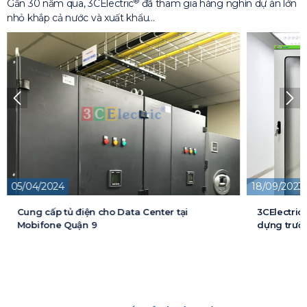
®
Gần 30 năm qua, 3CElectric
đã tham gia hàng nghìn dự án lớn
nhỏ khắp cả nước và xuất khẩu…
05/04/2024
18/09/2023
Cung cấp tủ điện cho Data Center tại
3CElectric
Mobifone Quận 9
dựng trườn