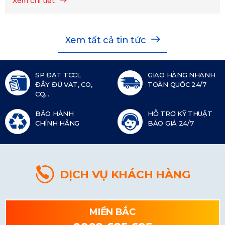
Xem chi tiết
Xem tất cả tin tức
SP ĐẠT TCCL
GIAO HÀNG NHANH
ĐẦY ĐỦ VAT, CO,
TOÀN QUỐC 24/7
CQ...
BẢO HÀNH
HỖ TRỢ KỸ THUẬT
CHÍNH HÃNG
BÁO GIÁ 24/7
DỊCH VỤ KHÁCH HÀNG
MIỀN BẮC