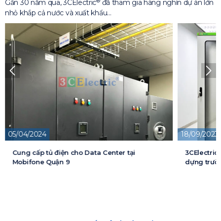
®
Gần 30 năm qua, 3CElectric
đã tham gia hàng nghìn dự án lớn
nhỏ khắp cả nước và xuất khẩu…
18/09/2023
13/05/2026
3CElectric cung cấp tủ điện cho Dự án xây
Cung cấp t
dựng trường đại học FPT
cấp