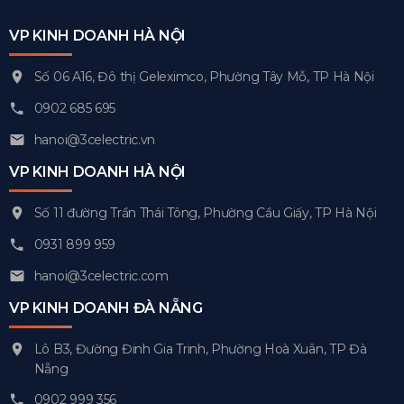
VP KINH DOANH HÀ NỘI
Số 06 A16, Đô thị Geleximco, Phường Tây Mỗ, TP Hà Nội
0902 685 695
hanoi@3celectric.vn
VP KINH DOANH HÀ NỘI
Số 11 đường Trần Thái Tông, Phường Cầu Giấy, TP Hà Nội
0931 899 959
hanoi@3celectric.com
VP KINH DOANH ĐÀ NẴNG
Lô B3, Đường Đinh Gia Trinh, Phường Hoà Xuân, TP Đà
Nẵng
0902 999 356