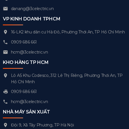
danang@3celectric.vn
VP KINH DOANH TPHCM
16-LK2 khu dân cư Hà Đô, Phường Thới An, TP Hồ Chí Minh
0909 686 661
hcm@3celectric.vn
KHO HÀNG TP HCM
Lô A5 Khu Codesco, 312 Lê Thị Riêng, Phường Thới An, TP
Hồ Chí Minh
0909 686 661
hcm@3celectric.vn
NHÀ MÁY SẢN XUẤT
Đội 9, Xã Tây Phương, TP Hà Nội