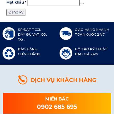
Mật khẩu
*
Đăng ký
SP ĐẠT TCCL
GIAO HÀNG NHANH
ĐẦY ĐỦ VAT, CO,
TOÀN QUỐC 24/7
CQ...
BẢO HÀNH
HỖ TRỢ KỸ THUẬT
CHÍNH HÃNG
BÁO GIÁ 24/7
DỊCH VỤ KHÁCH HÀNG
MIỀN BẮC
0902 685 695