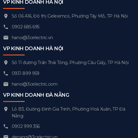
VP KINH DOANH HÀ NỘI
Số 06 A16, Đô thị Geleximco, Phường Tây Mỗ, TP Hà Nội
0902 685 695
hanoi@3celectric.vn
VP KINH DOANH HÀ NỘI
Số 11 đường Trần Thái Tông, Phường Cầu Giấy, TP Hà Nội
0931 899 959
hanoi@3celectric.com
VP KINH DOANH ĐÀ NẴNG
Lô B3, Đường Đinh Gia Trinh, Phường Hoà Xuân, TP Đà
Nẵng
0902 999 356
danang@3celectric.vn