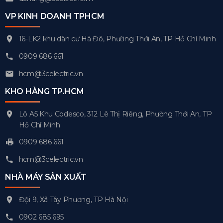
VP KINH DOANH TPHCM
16-LK2 khu dân cư Hà Đô, Phường Thới An, TP Hồ Chí Minh
0909 686 661
hcm@3celectric.vn
KHO HÀNG TP.HCM
Lô A5 Khu Codesco, 312 Lê Thị Riêng, Phường Thới An, TP
Hồ Chí Minh
0909 686 661
hcm@3celectric.vn
NHÀ MÁY SẢN XUẤT
Đội 9, Xã Tây Phương, TP Hà Nội
0902 685 695