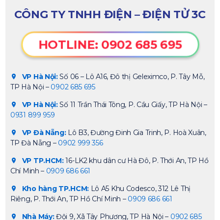
CÔNG TY TNHH ĐIỆN – ĐIỆN TỬ 3C
HOTLINE: 0902 685 695
VP Hà Nội:
Số 06 – Lô A16, Đô thị Geleximco, P. Tây Mỗ,
TP Hà Nội –
0902 685 695
VP Hà Nội:
Số 11 Trần Thái Tông, P. Cầu Giấy, TP Hà Nội –
0931 899 959
VP Đà Nẵng:
Lô B3, Đường Đinh Gia Trinh, P. Hoà Xuân,
TP Đà Nẵng –
0902 999 356
VP TP.HCM:
16-LK2 khu dân cư Hà Đô, P. Thới An, TP Hồ
Chí Minh –
0909 686 661
Kho hàng TP.HCM:
Lô A5 Khu Codesco, 312 Lê Thị
Riêng, P. Thới An, TP Hồ Chí Minh –
0909 686 661
Nhà Máy:
Đội 9, Xã Tây Phương, TP Hà Nội –
0902 685