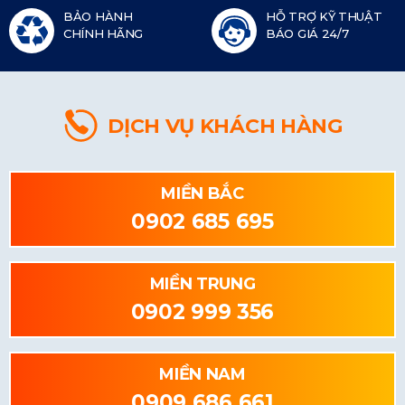
BẢO HÀNH
HỖ TRỢ KỸ THUẬT
CHÍNH HÃNG
BÁO GIÁ 24/7
DỊCH VỤ KHÁCH HÀNG
MIỀN BẮC
0902 685 695
MIỀN TRUNG
0902 999 356
MIỀN NAM
0909 686 661