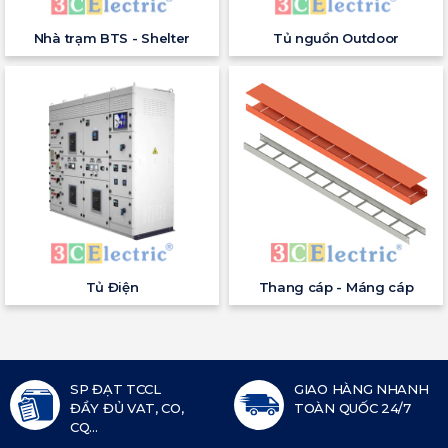
Nhà trạm BTS - Shelter
Tủ nguồn Outdoor
Tủ Điện
Thang cáp - Máng cáp
SP ĐẠT TCCL
GIAO HÀNG NHANH
ĐẦY ĐỦ VAT, CO,
TOÀN QUỐC 24/7
CQ...