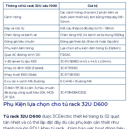
Thông số tủ rack 32U sâu 1000
Giá trị
Các cánh hông chia làm 2 phần trên và
Cánh hông
dưới (xem thiết kế), làm bằng thép dày 0.8 –
1.0mm
Đáy và nóc tủ
Kết cấu thép có độ dày từ 1.0 – 1.8mm
Chân tăng và bánh xe
Chân tăng M12, 04 bánh xe tải trọng 1000kg
Đóng gói tiêu chuẩn
Đóng gói theo bộ (tháo rời hoặc lắp sẵn)
Phụ kiện bên trong
Lựa chọn phụ kiện bên trong tủ (Option)
Quạt AC đường kính 120
F120AC
V đỡ server tủ sâu 1000
3C-RVSB800 (44.5 x 44.5 x 2.0mm)
Khay cố định 1000 (Fiexed)
3C-RTB1000
Khay trượt 1000 (Slide)
3C-RTSB1000
E-cu cài 4 cạnh M6, Bulong
E-C4M6 + Bulong M6
Ổ điện 19″, 06 ổ cắm 3 chấu chuẩn
đa dụng, công suất Max 20A, MCB
3C-P19M06MCB32
2P 32A
Phụ Kiện lựa chọn cho tủ rack 32U D600
Tủ rack 32U D600
được 3CElectric thiết kế trang bị 02 quạt
tản nhiệt và có thể lắp đặt đầy đủ các phụ kiện cần thiết như
thanh nguồn PDU, khay tủ rack… Đảm bảo việc hoạt động hiệu