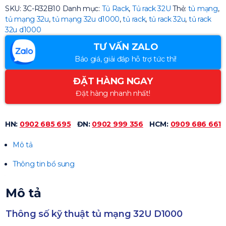
SKU:
3C-R32B10
Danh mục:
Tủ Rack
,
Tủ rack 32U
Thẻ:
tủ mạng
,
tủ mạng 32u
,
tủ mạng 32u d1000
,
tủ rack
,
tủ rack 32u
,
tủ rack
32u d1000
TƯ VẤN ZALO
Báo giá, giải đáp hỗ trợ tức thì!
ĐẶT HÀNG NGAY
Đặt hàng nhanh nhất!
HN:
0902 685 695
ĐN:
0902 999 356
HCM:
0909 686 661
Mô tả
Thông tin bổ sung
Mô tả
Thông số kỹ thuật tủ mạng 32U D1000