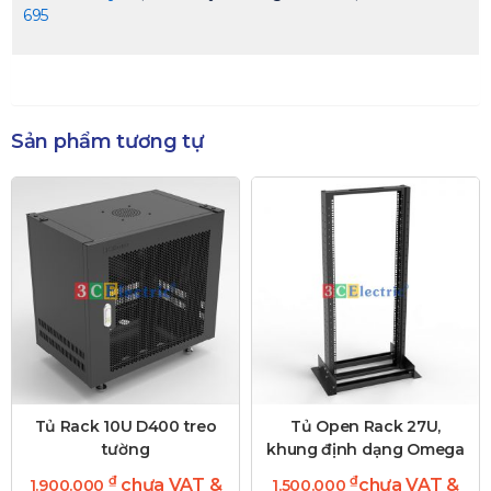
695
Sản phẩm tương tự
Tủ Rack 10U D400 treo
Tủ Open Rack 27U,
tường
khung định dạng Omega
₫
₫
chưa VAT &
chưa VAT &
1.900.000
1.500.000