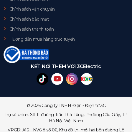
Chính sách vận chuyển
Chính sách bảo mật
Chính sách thanh toán
Hướng dẫn mua hàng trực tuyến
KẾT NỐI THÊM VỚI 3CElectric
© 2026 Công ty TNHH Điện - Điện tử 3C
Trụ sở chính: Số 11 đường Trần Thái Tông, Phường Cầu Giấy, TP
Hà Nội, Việt Nam
VPGD: A16 – NV6 ô số 06, Khu đô thị mới hai bên đường Lê