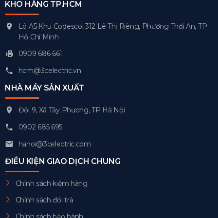
KHO HÀNG TP.HCM
Lô A5 Khu Codesco, 312 Lê Thị Riêng, Phường Thới An, TP
Hồ Chí Minh
0909 686 661
hcm@3celectric.vn
NHÀ MÁY SẢN XUẤT
Đội 9, Xã Tây Phương, TP Hà Nội
0902 685 695
hanoi@3celectric.com
ĐIỀU KIỆN GIAO DỊCH CHUNG
Chính sách kiểm hàng
Chính sách đổi trả
Chính sách bảo hành