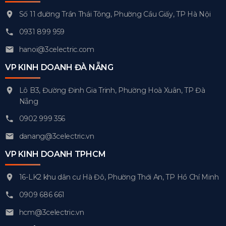
Số 11 đường Trần Thái Tông, Phường Cầu Giấy, TP Hà Nội
0931 899 959
hanoi@3celectric.com
VP KINH DOANH ĐÀ NẴNG
Lô B3, Đường Đinh Gia Trinh, Phường Hoà Xuân, TP Đà
Nẵng
0902 999 356
danang@3celectric.vn
VP KINH DOANH TPHCM
16-LK2 khu dân cư Hà Đô, Phường Thới An, TP Hồ Chí Minh
0909 686 661
hcm@3celectric.vn