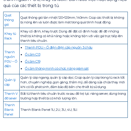
quả của các thiết bị trong tủ.
Quạt
Quạt thông gió tản nhiệt 120×120mm; 140mm. Giúp các thiết bị không
thông
bị nóng lên và luôn được làm mát trong quá trình hoạt động.
gió
Khay cố định, khay trượt. Dùng để đặt cố định hoặc để đỡ những
Khay tủ
thiết bị không có khả năng hoặc không tiện với việc gá trực tiếp lên
Rack
thanh tiêu chuẩn.
Thanh PDU – Ổ điện điện cấp nguồn 3 chấu
Thanh
Ổ cắm C13
nguồn
PDU – Ổ
Ổ cắm C19
điện
Ổ cắm thông minh có chức năng giám sát
Quản lý cáp ngang, quản lý cáp dọc; Giúp quản lý cáp trong tủ rack tốt
Quản lý
hơn, chuyên nghiệp, gọn gàng, thẩm mỹ, dễ dàng sửa chữa thay mới
cáp
khi có lỗi phát sinh, đảm bảo độ bền cho thiết bị sử dụng.
Thanh V
Bắt từ thanh tiêu chuẩn trước ra sau để trợ lực nâng server, dùng trong
đỡ sever
trường hợp thiết bị có khối lượng lớn.
Thanh
Blank
Thanh Blank Panel 1U, 2U, 3U, 4U, 5U.
Panel