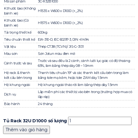
Mã sản phẩm
3C-R32B1000
K.thước bao (Không
H1535 x W600 x D1000 (+_2%)
bánh xe)
K.thước bao (Có
H1575 x W600 x D1000 (+_2%)
bánh xe)
Tải trọng thiết kế
600kg
Tiêu chuẩn thiết kế
EIA-310-D, IEC 60297-3, DIN 41494
Vật liệu
Thép CT38 (TCVN)/ JIS-G-3131
Màu sơn
Sơn Jotun màu đen mờ
Trước và sau đều là 2 cánh, cánh lưới lục giác có độ thoáng
Cánh trước và sau
65%, làm bằng thép dày 0.8 – 1.0mm
Hệ rack & thanh
Thanh tiêu chuẩn 19″ và các thanh kết cấu bên trong làm
kết cấu bên trong
bằng tole mạ kẽm, hoặc tole ZAM dày 1.5mm
Hệ khung ngoài
Hệ khung ngoài tháo rời làm bằng thép dày 1.5mm
Lắp miễn phí các thiết bị vào bên trong (trường hợp mua có
Dịch vụ
lắp ráp)
Bảo hành
24 tháng
Tủ Rack 32U D1000 số lượng
Thêm vào giỏ hàng