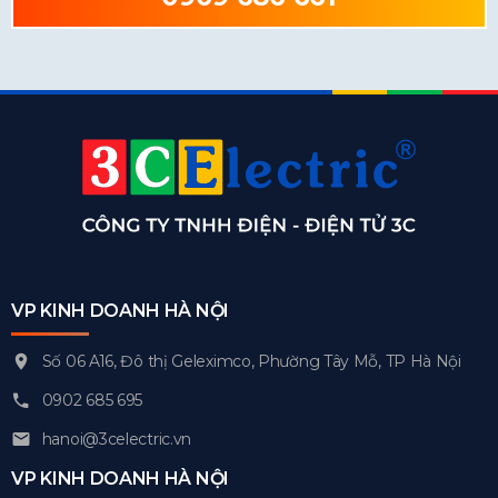
VP KINH DOANH HÀ NỘI
Số 06 A16, Đô thị Geleximco, Phường Tây Mỗ, TP Hà Nội
0902 685 695
hanoi@3celectric.vn
VP KINH DOANH HÀ NỘI