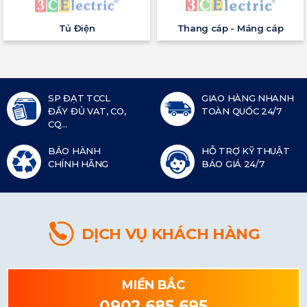
Tủ Điện
Thang cáp - Máng cáp
SP ĐẠT TCCL
GIAO HÀNG NHANH
ĐẦY ĐỦ VAT, CO,
TOÀN QUỐC 24/7
CQ...
BẢO HÀNH
HỖ TRỢ KỸ THUẬT
CHÍNH HÃNG
BÁO GIÁ 24/7
DỊCH VỤ KHÁCH HÀNG
MIỀN BẮC
0902 685 695