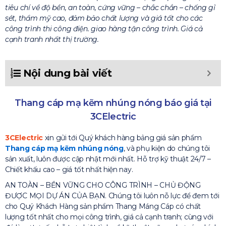
tiêu chí về độ bền, an toàn, cứng vững – chắc chắn – chống gỉ
sét, thẩm mỹ cao, đảm bảo chất lượng và giá tốt cho các
công trình thi công điện. giao hàng tận công trình. Giá cả
cạnh tranh nhất thị trường.
Nội dung bài viết
Thang cáp mạ kẽm nhúng nóng báo giá tại
3CElectric
3CElectric
xin gửi tới Quý khách hàng bảng giá sản phẩm
Thang cáp mạ kẽm nhúng nóng
, và phụ kiện do chúng tôi
sản xuất, luôn được cập nhật mới nhất. Hỗ trợ kỹ thuật 24/7 –
Chiết khấu cao – giá tốt nhất hiện nay.
AN TOÀN – BỀN VỮNG CHO CÔNG TRÌNH – CHỦ ĐỘNG
ĐƯỢC MỌI DỰ ÁN CỦA BẠN. Chúng tôi luôn nỗ lực để đem tới
cho Quý Khách Hàng sản phẩm Thang Máng Cáp có chất
lượng tốt nhất cho mọi công trình, giá cả cạnh tranh; cùng với