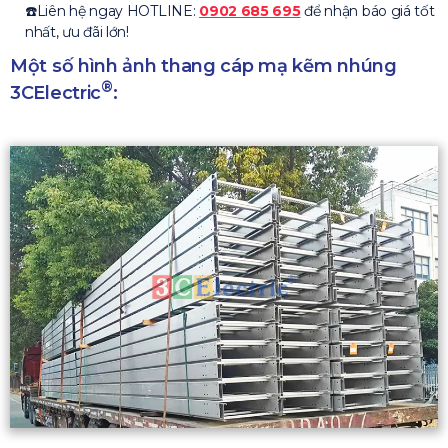
☎️Liên hệ ngay HOTLINE:
0902 685 695
để nhận báo giá tốt
nhất, ưu đãi lớn!
Một số hình ảnh thang cáp mạ kẽm nhúng
®
3CElectric
: