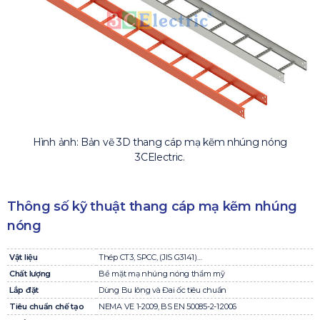
Hình ảnh: Bản vẽ 3D thang cáp mạ kẽm nhúng nóng
3CElectric.
Thông số kỹ thuật thang cáp mạ kẽm nhúng
nóng
Vật liệu
Thép CT3, SPCC, (JIS G3141)…
Chất lượng
Bề mặt mạ nhúng nóng thẩm mỹ
Lắp đặt
Dùng Bu lông và Đai ốc tiêu chuẩn
Tiêu chuẩn chế tạo
NEMA VE 1-2009, BS EN 50085-2-1:2006