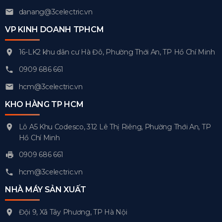
danang@3celectric.vn
VP KINH DOANH TPHCM
16-LK2 khu dân cư Hà Đô, Phường Thới An, TP Hồ Chí Minh
0909 686 661
hcm@3celectric.vn
KHO HÀNG TP HCM
Lô A5 Khu Codesco, 312 Lê Thị Riêng, Phường Thới An, TP
Hồ Chí Minh
0909 686 661
hcm@3celectric.vn
NHÀ MÁY SẢN XUẤT
Đội 9, Xã Tây Phương, TP Hà Nội