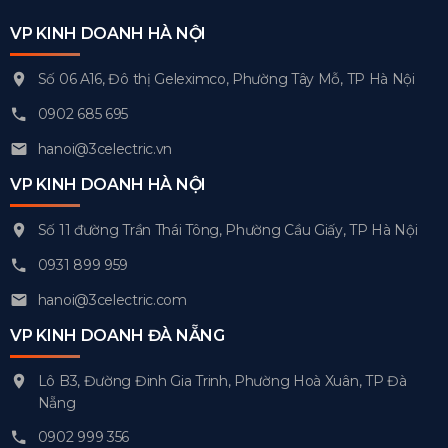
VP KINH DOANH HÀ NỘI
Số 06 A16, Đô thị Geleximco, Phường Tây Mỗ, TP Hà Nội
0902 685 695
hanoi@3celectric.vn
VP KINH DOANH HÀ NỘI
Số 11 đường Trần Thái Tông, Phường Cầu Giấy, TP Hà Nội
0931 899 959
hanoi@3celectric.com
VP KINH DOANH ĐÀ NẴNG
Lô B3, Đường Đinh Gia Trinh, Phường Hoà Xuân, TP Đà
Nẵng
0902 999 356