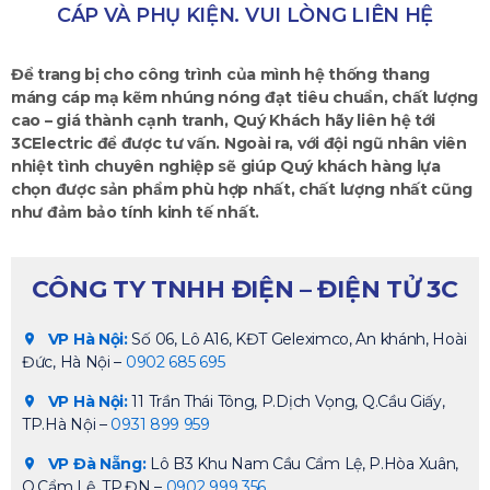
CÁP VÀ PHỤ KIỆN. VUI LÒNG LIÊN HỆ
Để trang bị cho công trình của mình hệ thống thang
máng cáp mạ kẽm nhúng nóng đạt tiêu chuẩn, chất lượng
cao – giá thành cạnh tranh, Quý Khách hãy liên hệ tới
3CElectric để được tư vấn. Ngoài ra, với đội ngũ nhân viên
nhiệt tình chuyên nghiệp sẽ giúp Quý khách hàng lựa
chọn được sản phẩm phù hợp nhất, chất lượng nhất cũng
như đảm bảo tính kinh tế nhất.
CÔNG TY TNHH ĐIỆN – ĐIỆN TỬ 3C
VP Hà Nội:
Số 06, Lô A16, KĐT Geleximco, An khánh, Hoài
Đức, Hà Nội –
0902 685 695
VP Hà Nội:
11 Trần Thái Tông, P.Dịch Vọng, Q.Cầu Giấy,
TP.Hà Nội –
0931 899 959
VP Đà Nẵng:
Lô B3 Khu Nam Cầu Cẩm Lệ, P.Hòa Xuân,
Q.Cẩm Lệ, TP.ĐN –
0902 999 356