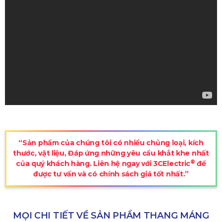
“Sản phẩm của chúng tôi có nhiều chủng loại, kích
thước, vật liệu, Đáp ứng những yêu cầu khắt khe nhất
®
của quý khách hàng. Liên hệ ngay với 3CElectric
để
được tư vấn và có chính sách giá tốt nhất.”
MỌI CHI TIẾT VỀ SẢN PHẨM THANG MÁNG