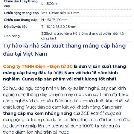
Chiều dài 1 cây thang
L = 3000mm
cáp
Chiều rộng thang cáp
W = 100mm đến 1000mm
Chiều cao thang cáp
H = 50, 75, 100mm
Độ dày vật liệu
T = 1.0, 1.2, 1.5, 2.0, 2.5mm
3CElectric giao hàng Hệ thống thang cáp điện đến tận
Giao hàng
công trình
Tự hào là nhà sản xuất thang máng cáp hàng
đầu tại Việt Nam
Công ty TNHH Điện – Điện tử 3C
là đơn vị sản xuất thang
máng cáp hàng đầu tại Việt Nam với hơn 16 năm kinh
nghiệm. Cung cấp sản phẩm với chất lượng tốt nhất.
Sở hữu đội ngũ công nhân viên, kỹ sư lành nghề, dày dặn kinh
nghiệm, hệ thống dây chuyền máy móc sản xuất hiện đại theo
công nghệ và tiêu chuẩn. Đáp ứng tiêu chuẩn khắt khe nhất về
chất lượng. Vượt tiến độ cam kết với khách hàng. Sản phẩm
®
thang cáp mạ kẽm nhúng nóng
của 3CElectric
được sử
dụng rộng rãi trong các dự án cơ điện, được các đối tác, chủ đầu
tư, doanh nghiệp lớn tin tưởng sử dụng 100% tại các dự án
trọng điểm, lớn nhỏ trên cả nước.