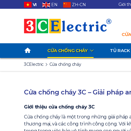
Giới t
VI
EN
ZH-CN
CỬA
CỬA CHỐNG CHÁY
TỦ RACK
3CElectric
Cửa chống cháy
Cửa chống cháy 3C – Giải pháp a
Giới thiệu cửa chống cháy 3C
Cửa chống cháy là một trong những giải pháp 
thương mại, và các công trình công cộng. Với k
trọng trong việc bảo vệ tính mạng con người và 