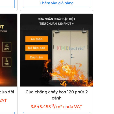
Thêm vào giỏ hàng
cửa đôi
Cửa chống cháy hơn 120 phút 2
cánh
 VAT
₫
3.545.455
/ m² chưa VAT