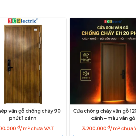
hép vân gỗ chống cháy 90
Cửa chống cháy vân gỗ 120
phút 1 cánh
cánh – màu vân gỗ
₫
₫
700.000
/ m² chưa VAT
3.200.000
/ m² chưa