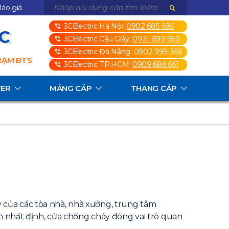
áo giá
3CElectric Hà Nội:
0902 685 695
3C
3CElectric Cầu Giấy:
0931 899 959
3CElectric Đà Nẵng:
0902 999 356
TRẠM BTS
3CElectric TP.HCM:
0909 686 661
TER
MÁNG CÁP
THANG CÁP
 của các tòa nhà, nhà xưởng, trung tâm
an nhất định, cửa chống cháy đóng vai trò quan