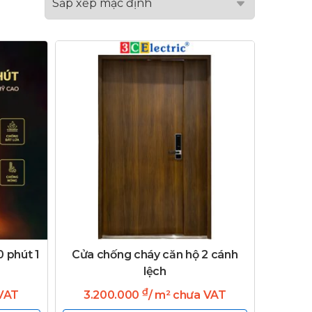
 phút 1
Cửa chống cháy căn hộ 2 cánh
lệch
₫
 VAT
3.200.000
/ m² chưa VAT