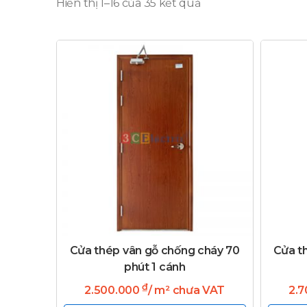
Hiển thị 1–16 của 35 kết quả
Cửa thép vân gỗ chống cháy 70
Cửa t
phút 1 cánh
₫
2.500.000
/ m² chưa VAT
2.