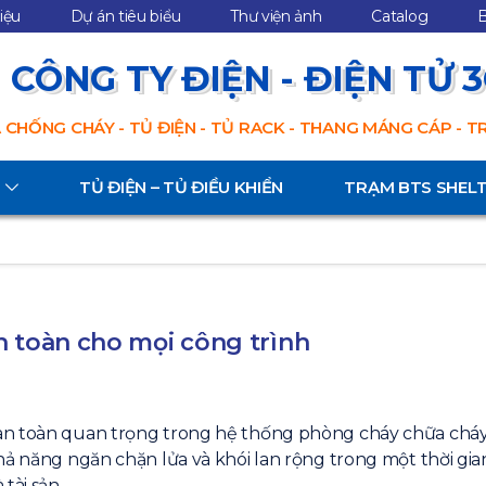
hiệu
Dự án tiêu biểu
Thư viện ảnh
Catalog
B
CÔNG TY ĐIỆN - ĐIỆN TỬ 
 CHỐNG CHÁY - TỦ ĐIỆN - TỦ RACK - THANG MÁNG CÁP - 
TỦ ĐIỆN – TỦ ĐIỀU KHIỂN
TRẠM BTS SHEL
n toàn cho mọi công trình
an toàn quan trọng trong hệ thống phòng cháy chữa cháy
hả năng ngăn chặn lửa và khói lan rộng trong một thời gi
tài sản.