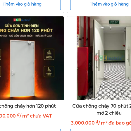
Thêm vào giỏ hàng
Thêm vào giỏ hàng
chống cháy hơn 120 phút
Cửa chống cháy 70 phút 
mở 2 chiều
₫
400.000
/ m² chưa VAT
₫
3.000.000
/ m² đã bao 