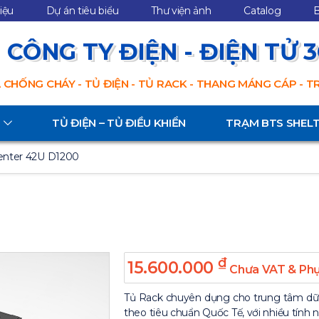
hiệu
Dự án tiêu biểu
Thư viện ảnh
Catalog
B
CÔNG TY ĐIỆN - ĐIỆN TỬ 
 CHỐNG CHÁY - TỦ ĐIỆN - TỦ RACK - THANG MÁNG CÁP - 
TỦ ĐIỆN – TỦ ĐIỀU KHIỂN
TRẠM BTS SHEL
enter 42U D1200
₫
15.600.000
Chưa VAT & Phụ
Tủ Rack chuyên dụng cho trung tâm dữ l
theo tiêu chuẩn Quốc Tế, với nhiều tính nă