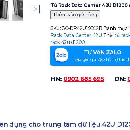
Tủ Rack Data Center 42U D1200 
Thêm vào giỏ hàng
SKU:
3C-DR42U19D12B
Danh mục:
Rack Data Center 42U
Thẻ:
tủ rac
rack 42u d1200
TƯ VẤN ZALO
Báo giá, giải đáp hỗ trợ tức th
HN:
0902 685 695
ĐN:
ên dụng cho trung tâm dữ liệu 42U D12