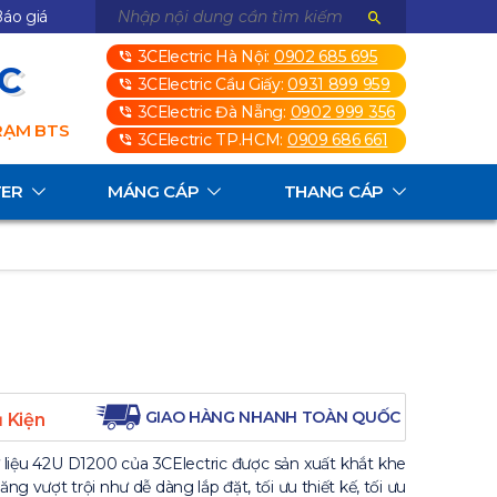
áo giá
3CElectric Hà Nội:
0902 685 695
3C
3CElectric Cầu Giấy:
0931 899 959
3CElectric Đà Nẵng:
0902 999 356
TRẠM BTS
3CElectric TP.HCM:
0909 686 661
TER
MÁNG CÁP
THANG CÁP
GIAO HÀNG NHANH TOÀN QUỐC
 Kiện
iệu 42U D1200 của 3CElectric được sản xuất khắt khe
ng vượt trội như dễ dàng lắp đặt, tối ưu thiết kế, tối ưu