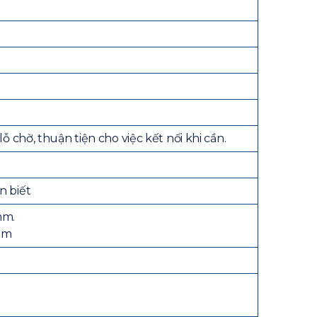
ỗ chờ, thuận tiện cho việc kết nối khi cần.
n biết
mm.
0mm