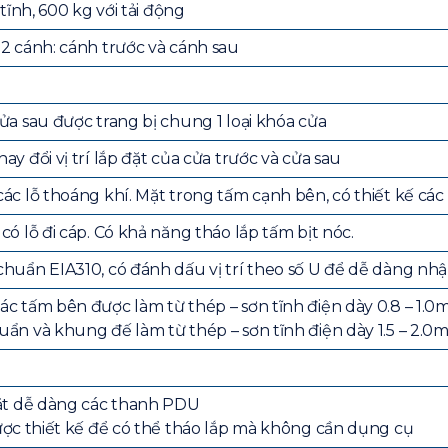
 tĩnh, 600 kg với tải động
 2 cánh: cánh trước và cánh sau
ửa sau được trang bị chung 1 loại khóa cửa
ay đổi vị trí lắp đặt của cửa trước và cửa sau
ác lỗ thoáng khí. Mặt trong tấm cạnh bên, có thiết kế các l
có lỗ đi cáp. Có khả năng tháo lắp tấm bịt nóc.
huẩn EIA310, có đánh dấu vị trí theo số U để dễ dàng nhậ
ác tấm bên được làm từ thép – sơn tĩnh điện dày 0.8 – 1.0
uẩn và khung đế làm từ thép – sơn tĩnh điện dày 1.5 – 2.
đặt dễ dàng các thanh PDU
được thiết kế để có thể tháo lắp mà không cần dụng cụ