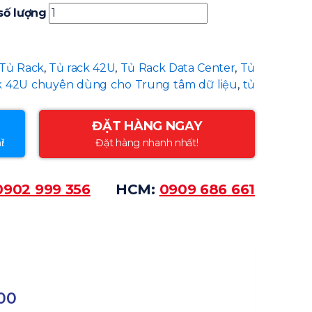
số lượng
Tủ Rack
,
Tủ rack 42U
,
Tủ Rack Data Center
,
Tủ
k 42U chuyên dùng cho Trung tâm dữ liệu
,
tủ
ĐẶT HÀNG NGAY
ì!
Đặt hàng nhanh nhất!
0902 999 356
HCM:
0909 686 661
00