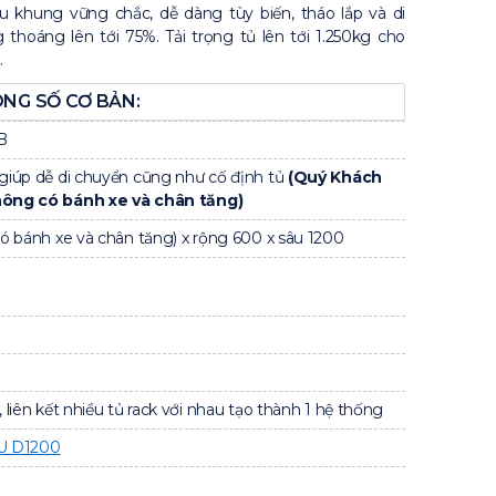
hung vững chắc, dễ dàng tùy biến, tháo lắp và di
g thoáng lên tới 75%. Tải trọng tủ lên tới 1.250kg cho
.
NG SỐ CƠ BẢN:
B
giúp dễ di chuyển cũng như cố định tủ
(Quý Khách
hông có bánh xe và chân tăng)
có bánh xe và chân tăng) x rộng 600 x sâu 1200
 liên kết nhiều tủ rack với nhau tạo thành 1 hệ thống
2U D1200