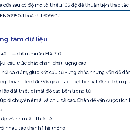
à cửa sau có độ mở tối thiểu 135 độ để thuận tiện thao tác
EN60950-1 hoặc UL60950-1
ung tâm dữ liệu
kế theo tiêu chuẩn EIA 310.
u, cấu trúc chắc chắn, chất lượng cao
nối đa điểm, giúp kết cấu tủ vững chắc nhưng vẫn dễ dàng
ông thoáng lên tới 75% giúp các thiết bị hoạt động hiệu qua
p đặt thiết bị mật độ cao bên trong tủ.
úp di chuyển êm ái và chịu tải cao. Chân đế vặn được tích
ặt.
ợp với nhu cầu thực tế.
 với nhau tạo thành 1 hệ thống.