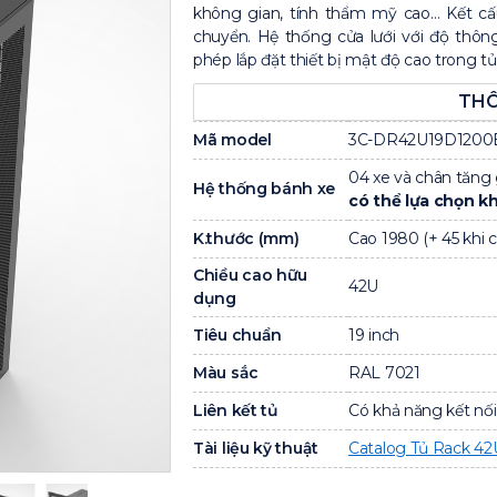
không gian, tính thẩm mỹ cao… Kết cấu k
chuyển. Hệ thống cửa lưới với độ thôn
phép lắp đặt thiết bị mật độ cao trong tủ
THÔ
Mã model
3C-DR42U19D1200
04 xe và chân tăng 
Hệ thống bánh xe
có thể lựa chọn k
K.thước (mm)
Cao 1980 (+ 45 khi 
Chiều cao hữu
42U
dụng
Tiêu chuẩn
19 inch
Màu sắc
RAL 7021
Liên kết tủ
Có khả năng kết nối,
Tài liệu kỹ thuật
Catalog Tủ Rack 4