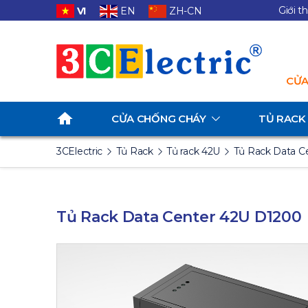
Giới t
VI
EN
ZH-CN
CỬA
CỬA CHỐNG CHÁY
TỦ RACK
3CElectric
Tủ Rack
Tủ rack 42U
Tủ Rack Data C
Tủ Rack Data Center 42U D1200