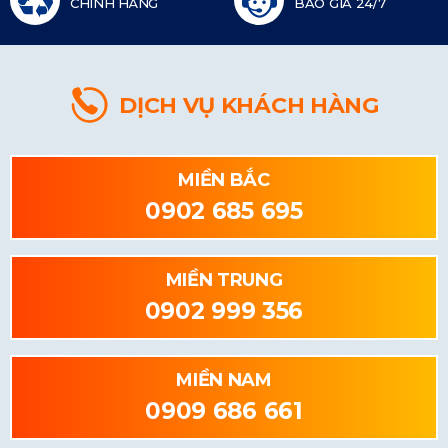
CHÍNH HÃNG
BÁO GIÁ 24/7
DỊCH VỤ KHÁCH HÀNG
MIỀN BẮC
0902 685 695
MIỀN TRUNG
0902 999 356
MIỀN NAM
0909 686 661