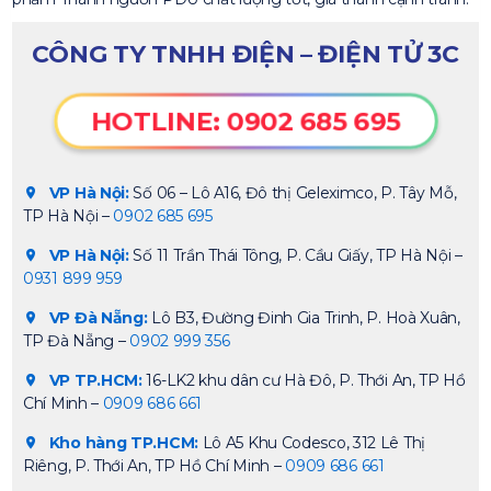
CÔNG TY TNHH ĐIỆN – ĐIỆN TỬ 3C
HOTLINE: 0902 685 695
VP Hà Nội:
Số 06 – Lô A16, Đô thị Geleximco, P. Tây Mỗ,
TP Hà Nội –
0902 685 695
VP Hà Nội:
Số 11 Trần Thái Tông, P. Cầu Giấy, TP Hà Nội –
0931 899 959
VP Đà Nẵng:
Lô B3, Đường Đinh Gia Trinh, P. Hoà Xuân,
TP Đà Nẵng –
0902 999 356
VP TP.HCM:
16-LK2 khu dân cư Hà Đô, P. Thới An, TP Hồ
Chí Minh –
0909 686 661
Kho hàng TP.HCM:
Lô A5 Khu Codesco, 312 Lê Thị
Riêng, P. Thới An, TP Hồ Chí Minh –
0909 686 661