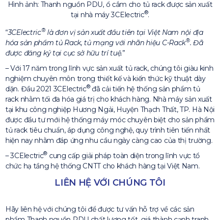
Hình ảnh: Thanh nguồn PDU, ổ cắm cho tủ rack được sản xuất
®
tại nhà máy 3CElectric
.
®
3CElectric
là đơn vị sản xuất đầu tiên tại Việt Nam nội địa
®
hóa sản phẩm tủ Rack, tủ mạng với nhãn hiệu C-Rack
. Đã
được đăng ký tại cục sở hữu trí tuệ.
– Với 17 năm trong lĩnh vực sản xuất tủ rack, chúng tôi giàu kinh
nghiệm chuyên môn trong thiết kế và kiến thức kỹ thuật dày
®
dặn. Đầu 2021 3CElectric
đã cải tiến hệ thống sản phẩm tủ
rack nhằm tối đa hóa giá trị cho khách hàng. Nhà máy sản xuất
tại khu công nghiệp Hương Ngải, Huyện Thạch Thất, TP. Hà Nội
được đầu tư mới hệ thống máy móc chuyên biệt cho sản phẩm
tủ rack tiêu chuẩn, áp dụng công nghệ, quy trình tiên tiến nhất
hiện nay nhằm đáp ứng nhu cầu ngày càng cao của thị trường.
®
– 3CElectric
cung cấp giải pháp toàn diện trong lĩnh vực tổ
chức hạ tầng hệ thống CNTT cho khách hàng tại Việt Nam.
LIÊN HỆ VỚI CHÚNG TÔI
Hãy liên hệ với chúng tôi để được tư vấn hỗ trợ về các sản
phẩm Thanh nguồn PDU chất lượng tốt, giá thành cạnh tranh.