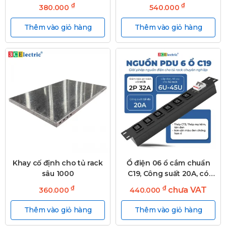
đầu cose 1.5 mm
D680mm)
₫
₫
380.000
540.000
Thêm vào giỏ hàng
Thêm vào giỏ hàng
Khay cố định cho tủ rack
Ổ điện 06 ổ cắm chuẩn
sâu 1000
C19, Công suất 20A, có
MCB 32A
₫
₫
chưa VAT
360.000
440.000
Thêm vào giỏ hàng
Thêm vào giỏ hàng