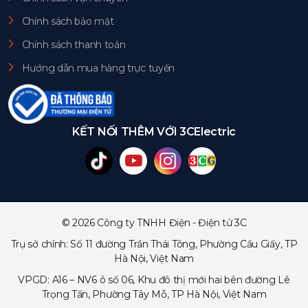
Chính sách bảo mật
Chính sách thanh toán
Hướng dẫn mua hàng trực tuyến
KẾT NỐI THÊM VỚI 3CElectric
© 2026 Công ty TNHH Điện - Điện tử 3C
Trụ sở chính: Số 11 đường Trần Thái Tông, Phường Cầu Giấy, TP
Hà Nội, Việt Nam
VPGD: A16 – NV6 ô số 06, Khu đô thị mới hai bên đường Lê
Trọng Tấn, Phường Tây Mỗ, TP Hà Nội, Việt Nam