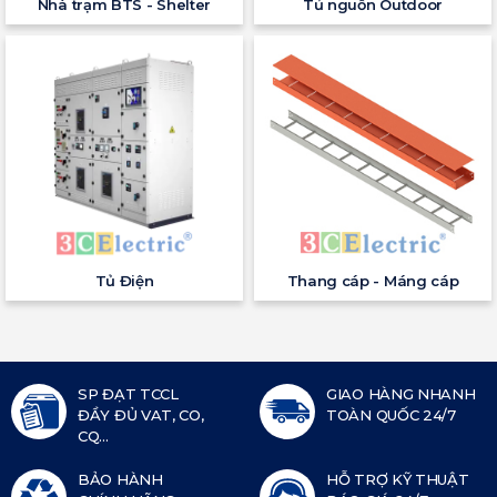
Nhà trạm BTS - Shelter
Tủ nguồn Outdoor
Tủ Điện
Thang cáp - Máng cáp
SP ĐẠT TCCL
GIAO HÀNG NHANH
ĐẦY ĐỦ VAT, CO,
TOÀN QUỐC 24/7
CQ...
BẢO HÀNH
HỖ TRỢ KỸ THUẬT