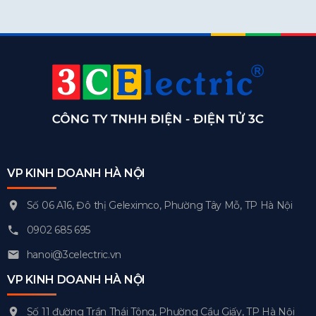
VP KINH DOANH HÀ NỘI
Số 06 A16, Đô thị Geleximco, Phường Tây Mỗ, TP Hà Nội
0902 685 695
hanoi@3celectric.vn
VP KINH DOANH HÀ NỘI
Số 11 đường Trần Thái Tông, Phường Cầu Giấy, TP Hà Nội