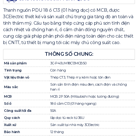
Thanh nguồn PDU 18 ổ C13 (01 hàng dọc) có MCB, được
3CElectric thiết kế và sản xuất chú trọng gia tăng độ an toàn và
tính thẩm mỹ. Cấu tạo bằng thép cứng cáp phủ sơn tĩnh điện
cách nhiệt và chống han rỉ, ổ cắm chân đồng nguyên chất,
cung cấp giải pháp phân phối điện năng toàn diện cho các thiết
bị CNTT, từ thiết bị mạng tới các máy chủ công suất cao.
THÔNG SỐ CHUNG:
Mã sản phẩm
3C-P40UM18C13MCB50
Tình trạng
Còn hàng
Vật liệu thân vỏ
Thép CT3, Thép mạ kẽm hoặc tôn đen
Sơn sần tĩnh điện màu đen, cách điện và chống
Màu sắc
han rỉ
MCB
MCB 2P 50A (Mitsubishi hoặc tương đương)
Số ổ
18 ổ cắm C13 (01 hàng ngang)
Công suất tối đa
50A
Quy cách
lắp dọc tủ rack từ 36U
Xuất xứ
Sản xuất tại nhà máy 3CElectric
Bảo hành
12 tháng