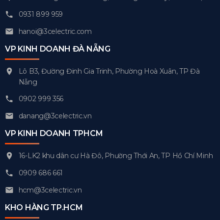
0931 899 959
hanoi@3celectric.com
VP KINH DOANH ĐÀ NẴNG
Lô B3, Đường Đinh Gia Trinh, Phường Hoà Xuân, TP Đà
Nẵng
0902 999 356
danang@3celectric.vn
VP KINH DOANH TPHCM
16-LK2 khu dân cư Hà Đô, Phường Thới An, TP Hồ Chí Minh
0909 686 661
hcm@3celectric.vn
KHO HÀNG TP.HCM