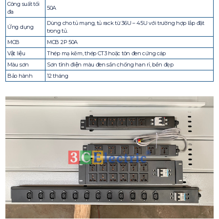
Công suất tối
50A
đa
Dùng cho tủ mạng, tủ rack từ 36U – 45U với trường hợp lắp đặt
Ứng dụng
trong tủ.
MCB
MCB 2P 50A
Vật liệu
Thép mạ kẽm, thép CT3 hoặc tôn đen cứng cáp
Màu sơn
Sơn tĩnh điện màu đen sần chống han rỉ, bền đẹp
Bảo hành
12 tháng