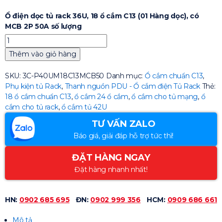
Ổ điện dọc tủ rack 36U, 18 ổ cắm C13 (01 Hàng dọc), có
MCB 2P 50A số lượng
Thêm vào giỏ hàng
SKU:
3C-P40UM18C13MCB50
Danh mục:
Ổ cắm chuẩn C13
,
Phụ kiện tủ Rack
,
Thanh nguồn PDU - Ổ cắm điện Tủ Rack
Thẻ:
18 ổ cắm chuẩn C13
,
ổ cắm 24 ổ cắm
,
ổ cắm cho tủ mạng
,
ổ
cắm cho tủ rack
,
ổ cắm tủ 42U
TƯ VẤN ZALO
Báo giá, giải đáp hỗ trợ tức thì!
ĐẶT HÀNG NGAY
Đặt hàng nhanh nhất!
HN:
0902 685 695
ĐN:
0902 999 356
HCM:
0909 686 661
Mô tả