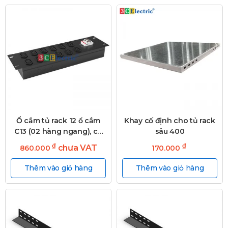
Ổ cắm tủ rack 12 ổ cắm
Khay cố định cho tủ rack
C13 (02 hàng ngang), có
sâu 400
MCB 2P 32A
₫
₫
chưa VAT
860.000
170.000
Thêm vào giỏ hàng
Thêm vào giỏ hàng