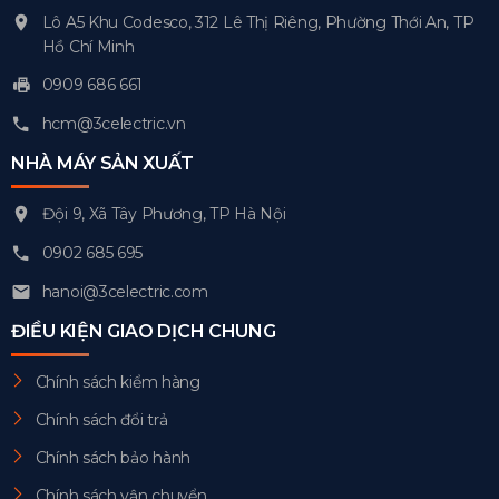
Lô A5 Khu Codesco, 312 Lê Thị Riêng, Phường Thới An, TP
Hồ Chí Minh
0909 686 661
hcm@3celectric.vn
NHÀ MÁY SẢN XUẤT
Đội 9, Xã Tây Phương, TP Hà Nội
0902 685 695
hanoi@3celectric.com
ĐIỀU KIỆN GIAO DỊCH CHUNG
Chính sách kiểm hàng
Chính sách đổi trả
Chính sách bảo hành
Chính sách vận chuyển