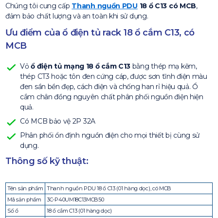
Chúng tôi cung cấp
Thanh nguồn PDU
18 ổ C13 có MCB
,
đảm bảo chất lượng và an toàn khi sử dụng.
Ưu điểm của ổ điện tủ rack 18 ổ cắm C13, có
MCB
Vỏ
ổ điện tủ mạng 18 ổ cắm C13
bằng thép mạ kẽm,
thép CT3 hoặc tôn đen cứng cáp, được sơn tĩnh điện màu
đen sần bền đẹp, cách điện và chống han rỉ hiệu quả. Ổ
cắm chân đồng nguyên chất phân phối nguồn điện hiện
quả.
Có MCB bảo vệ 2P 32A
Phân phối ổn định nguồn điện cho mọi thiết bị cùng sử
dụng.
Thông số kỹ thuật:
Tên sản phẩm
Thanh nguồn PDU 18 ổ C13 (01 hàng dọc), có MCB
Mã sản phẩm
3C-P40UM18C13MCB50
Số ổ
18 ổ cắm C13 (01 hàng dọc)