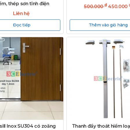
ểm, thép sơn tĩnh điện
₫
500.000
450.000
Liên hệ
Đọc tiếp
Thêm vào giỏ hàng
sill Inox SU304 có zoăng
Thanh đẩy thoát hiểm loại