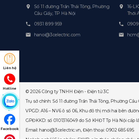
Số 11 đường Trần Thái Tông, Phường
16-LK
Cầu Giấy, TP Hà Nội
Thới 
0931 899 959
0909 
hanoi@3celectric.com
hcm@3
Liên hệ
Hotline
© 2026 Công ty TNHH Điện - Điện tử 3C
Trụ sở chính: Số 11 đường Trần Thái Tông, Phường Cầu 
VPGD: A16 – NV6 ô số 06, Khu đô thị mới hai bên đườ
GPĐKKD: số 0101316049 do Sở KHĐT Tp Hà Nội cấp lần đ
Facebook
Email: hanoi@3celectric.vn, Điện thoại: 0902 685 695