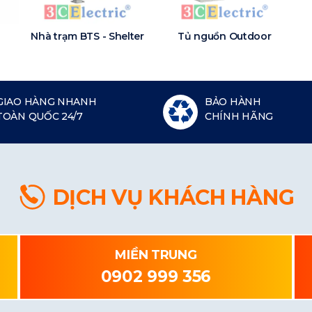
Nhà trạm BTS - Shelter
Tủ nguồn Outdoor
GIAO HÀNG NHANH
BẢO HÀNH
TOÀN QUỐC 24/7
CHÍNH HÃNG
DỊCH VỤ KHÁCH HÀNG
MIỀN TRUNG
0902 999 356