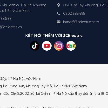
2 khu dân cư Hà Đô, Phường
Đội 9, Xã Tây Phương, TP H
An, TP Hồ Chí Minh
0902 685 695
686 661
hanoi@3celectric.com
celectric.vn
KẾT NỐI THÊM VỚI 3CElectric
Giấy, TP Hà Nội, Việt Nam
ng Lê Trọng Tấn, Phường Tây Mỗ, TP Hà Nội, Việt Nam
ầu: 05/12/2002, Sở Tài Chính TP Hà Nội cấp thay đổi lần thứ 18: 0