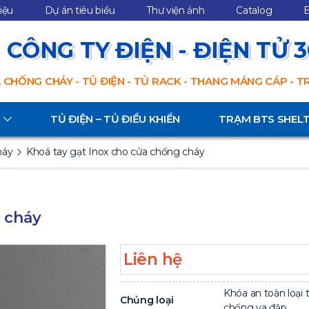
hiệu
Dự án tiêu biểu
Thư viện ảnh
Catalog
B
CÔNG TY ĐIỆN - ĐIỆN TỬ 
 CHỐNG CHÁY - TỦ ĐIỆN - TỦ RACK - THANG MÁNG CÁP - 
TỦ ĐIỆN – TỦ ĐIỀU KHIỂN
TRẠM BTS SHEL
háy
Khoá tay gạt Inox cho cửa chống cháy
g cháy
Liên hệ
Khóa an toàn loại 
Chủng loại
chống va đập.