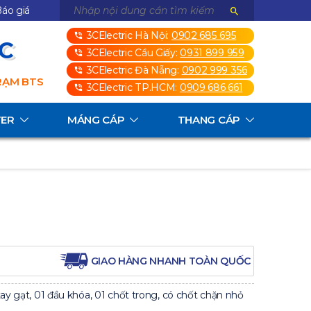
áo giá
3CElectric Hà Nội:
0902 685 695
3C
3CElectric Cầu Giấy:
0931 899 959
3CElectric Đà Nẵng:
0902 999 356
TRẠM BTS
3CElectric TP.HCM:
0909 686 661
TER
MÁNG CÁP
THANG CÁP
GIAO HÀNG NHANH TOÀN QUỐC
tay gạt, 01 đầu khóa, 01 chốt trong, có chốt chặn nhỏ