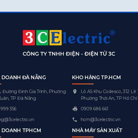
H DOANH ĐÀ NẴNG
KHO HÀNG TP.HCM
, Đường Đinh Gia Trinh, Phường
Lô A5 Khu Codesco, 312 Lê 
Xuân, TP Đà Nẵng
Phường Thới An, TP Hồ Chí
999 356
0909 686 661
g@3celectric.vn
hcm@3celectric.vn
H DOANH TPHCM
NHÀ MÁY SẢN XUẤT