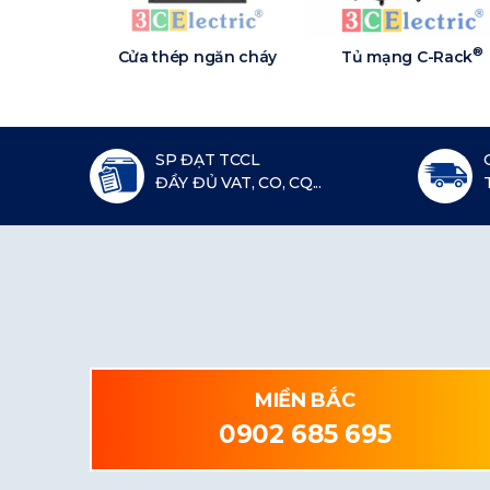
®
Cửa thép ngăn cháy
Tủ mạng C-Rack
SP ĐẠT TCCL
ĐẦY ĐỦ VAT, CO, CQ...
MIỀN BẮC
0902 685 695