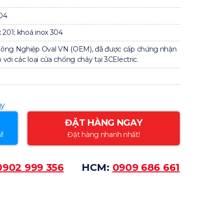
04
 201; khoá inox 304
Công Nghiệp Oval VN (OEM), đã được cấp chứng nhận
với các loại cửa chống cháy tại 3CElectric.
áy
ĐẶT HÀNG NGAY
ì!
Đặt hàng nhanh nhất!
0902 999 356
HCM:
0909 686 661