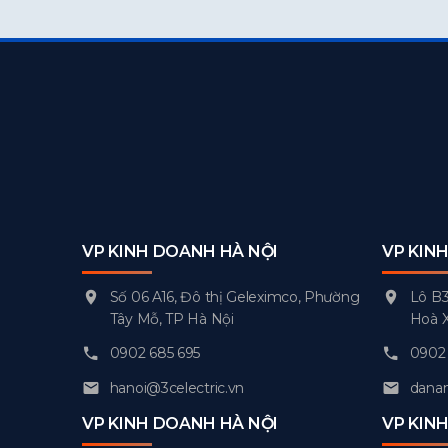
VP KINH DOANH HÀ NỘI
VP KIN
Số 06 A16, Đô thị Geleximco, Phường
Lô B3
Tây Mỗ, TP Hà Nội
Hoà 
0902 685 695
0902 
hanoi@3celectric.vn
danan
VP KINH DOANH HÀ NỘI
VP KIN