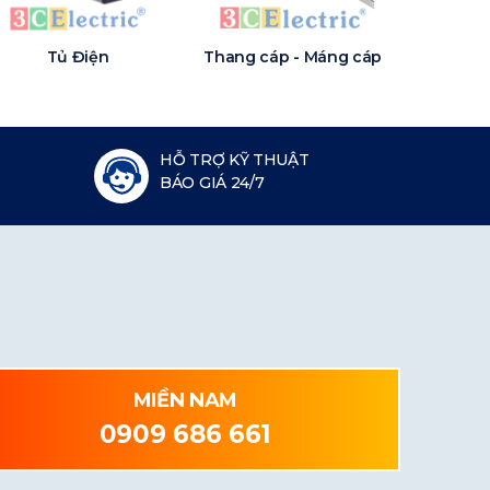
Tủ Điện
Thang cáp - Máng cáp
HỖ TRỢ KỸ THUẬT
BÁO GIÁ 24/7
MIỀN NAM
0909 686 661