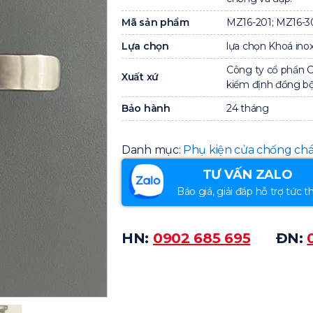
Mã sản phẩm
MZ16-201; MZ16-3
Lựa chọn
lựa chọn Khoá inox
Công ty cổ phẩn 
Xuất xứ
kiểm định đồng bộ 
Bảo hành
24 tháng
Danh mục:
Phụ kiện cửa chống ch
TƯ VẤN ZALO
Báo giá, giải đáp hỗ trợ tức th
HN:
0902 685 695
ĐN: