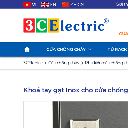
Giới t
VI
EN
ZH-CN
CỬA
CỬA CHỐNG CHÁY
TỦ RACK
3CElectric
Cửa chống cháy
Phụ kiện cửa chống c
Khoá tay gạt Inox cho cửa chốn