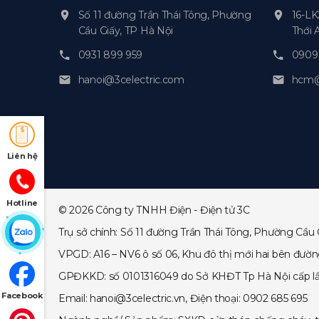
Số 11 đường Trần Thái Tông, Phường
16-LK
Cầu Giấy, TP Hà Nội
Thới 
0931 899 959
0909 
hanoi@3celectric.com
hcm@3
Liên hệ
Hotline
© 2026 Công ty TNHH Điện - Điện tử 3C
Trụ sở chính: Số 11 đường Trần Thái Tông, Phường Cầu 
VPGD: A16 – NV6 ô số 06, Khu đô thị mới hai bên đườ
GPĐKKD: số 0101316049 do Sở KHĐT Tp Hà Nội cấp lần đ
Facebook
Email: hanoi@3celectric.vn, Điện thoại: 0902 685 695