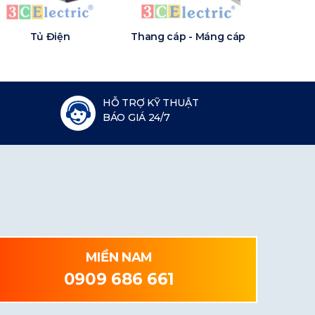
Tủ Điện
Thang cáp - Máng cáp
HỖ TRỢ KỸ THUẬT
BÁO GIÁ 24/7
MIỀN NAM
0909 686 661