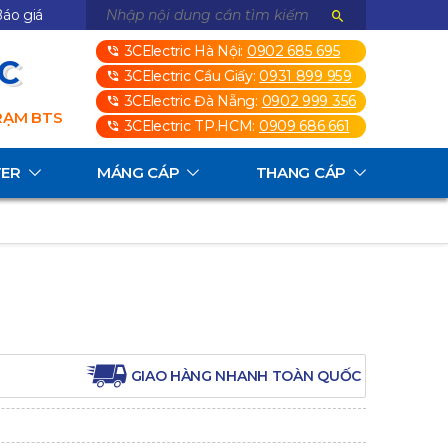
áo giá
3CElectric Hà Nội:
0902 685 695
3C
3CElectric Cầu Giấy:
0931 899 959
3CElectric Đà Nẵng:
0902 999 356
TRẠM BTS
3CElectric TP.HCM:
0909 686 661
TER
MÁNG CÁP
THANG CÁP
GIAO HÀNG NHANH TOÀN QUỐC