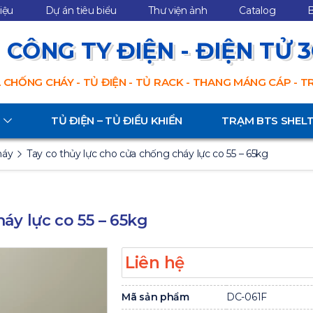
hiệu
Dự án tiêu biểu
Thư viện ảnh
Catalog
B
CÔNG TY ĐIỆN - ĐIỆN TỬ 
 CHỐNG CHÁY - TỦ ĐIỆN - TỦ RACK - THANG MÁNG CÁP - 
TỦ ĐIỆN – TỦ ĐIỀU KHIỂN
TRẠM BTS SHEL
háy
Tay co thủy lực cho cửa chống cháy lực co 55 – 65kg
áy lực co 55 – 65kg
Liên hệ
Mã sản phẩm
DC-061F