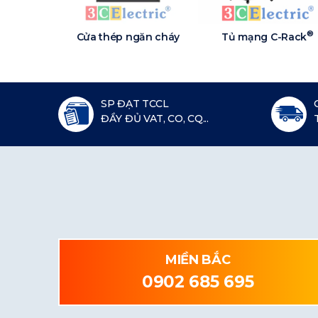
®
Cửa thép ngăn cháy
Tủ mạng C-Rack
SP ĐẠT TCCL
ĐẦY ĐỦ VAT, CO, CQ...
MIỀN BẮC
0902 685 695