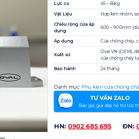
Lực co
45 – 65kg
Vật Liệu
Hợp kim nhôm, sơn
Chiều rộng cửa áp
600 – 900mm (dùn
dụng
Áp dụng
Cửa chống cháy, c
Oval VN (OEM), đã
Xuất xứ
cửa chống cháy tại
Bảo hành
24 tháng
Danh mục:
Phụ kiện cửa chống ch
TƯ VẤN ZALO
Báo giá, giải đáp hỗ trợ tức th
HN:
0902 685 695
ĐN: