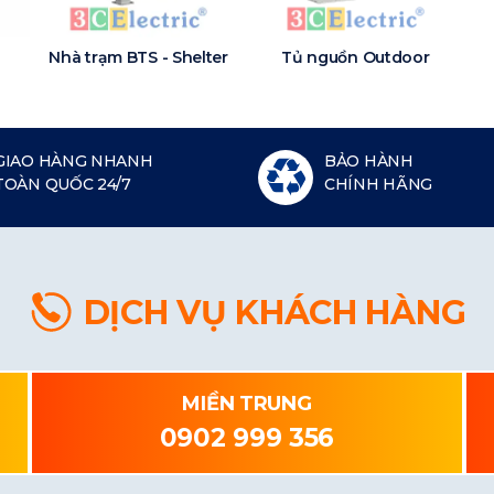
Nhà trạm BTS - Shelter
Tủ nguồn Outdoor
GIAO HÀNG NHANH
BẢO HÀNH
TOÀN QUỐC 24/7
CHÍNH HÃNG
DỊCH VỤ KHÁCH HÀNG
MIỀN TRUNG
0902 999 356