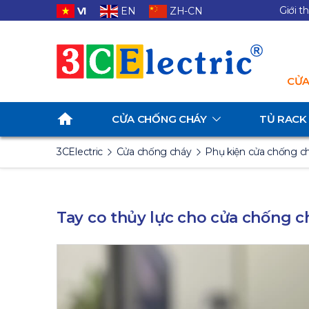
Giới t
VI
EN
ZH-CN
CỬA
CỬA CHỐNG CHÁY
TỦ RACK
3CElectric
Cửa chống cháy
Phụ kiện cửa chống c
Tay co thủy lực cho cửa chống ch