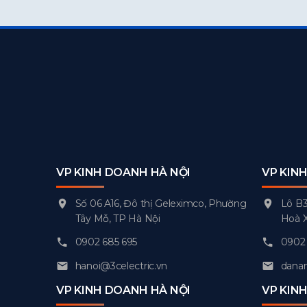
VP KINH DOANH HÀ NỘI
VP KIN
Số 06 A16, Đô thị Geleximco, Phường
Lô B3
Tây Mỗ, TP Hà Nội
Hoà 
0902 685 695
0902 
hanoi@3celectric.vn
danan
VP KINH DOANH HÀ NỘI
VP KIN