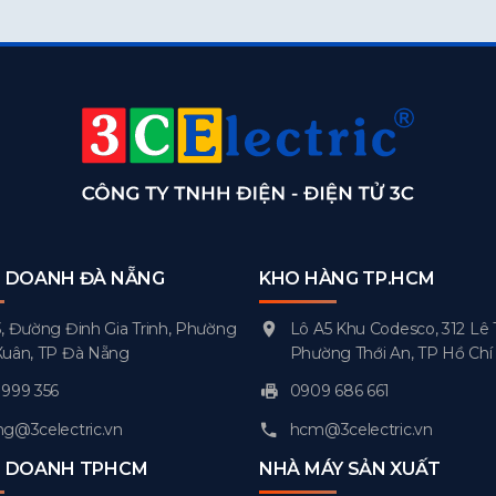
H DOANH ĐÀ NẴNG
KHO HÀNG TP.HCM
, Đường Đinh Gia Trinh, Phường
Lô A5 Khu Codesco, 312 Lê 
Xuân, TP Đà Nẵng
Phường Thới An, TP Hồ Chí
999 356
0909 686 661
g@3celectric.vn
hcm@3celectric.vn
H DOANH TPHCM
NHÀ MÁY SẢN XUẤT