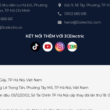
2 khu dân cư Hà Đô, Phường
Đội 9, Xã Tây Phương, TP H
An, TP Hồ Chí Minh
0902 685 695
686 661
hanoi@3celectric.com
celectric.vn
KẾT NỐI THÊM VỚI 3CElectric
Giấy, TP Hà Nội, Việt Nam
ng Lê Trọng Tấn, Phường Tây Mỗ, TP Hà Nội, Việt Nam
ầu: 05/12/2002, Sở Tài Chính TP Hà Nội cấp thay đổi lần thứ 18: 0