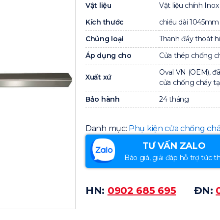
Vật liệu
Vật liệu chính Ino
Kích thước
chiều dài 1045mm
Chủng loại
Thanh đẩy thoát h
Áp dụng cho
Cửa thép chống c
Oval VN (OEM), đã
Xuất xứ
cửa chống cháy tại
Bảo hành
24 tháng
Danh mục:
Phụ kiện cửa chống ch
TƯ VẤN ZALO
Báo giá, giải đáp hỗ trợ tức th
HN:
0902 685 695
ĐN: