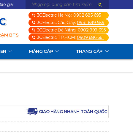
áo giá
3CElectric Hà Nội:
0902 685 695
3C
3CElectric Cầu Giấy:
0931 899 959
3CElectric Đà Nẵng:
0902 999 356
TRẠM BTS
3CElectric TP.HCM:
0909 686 661
TER
MÁNG CÁP
THANG CÁP
GIAO HÀNG NHANH TOÀN QUỐC