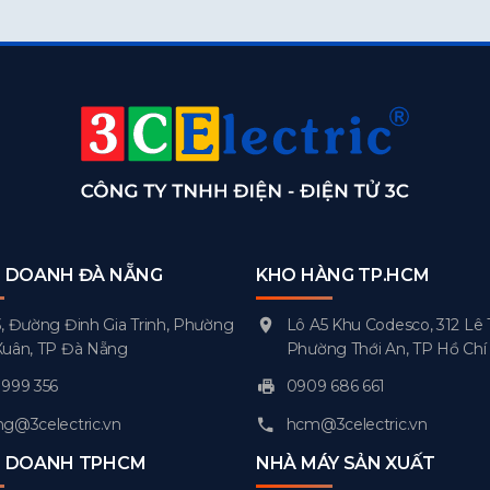
H DOANH ĐÀ NẴNG
KHO HÀNG TP.HCM
, Đường Đinh Gia Trinh, Phường
Lô A5 Khu Codesco, 312 Lê 
Xuân, TP Đà Nẵng
Phường Thới An, TP Hồ Chí
999 356
0909 686 661
g@3celectric.vn
hcm@3celectric.vn
H DOANH TPHCM
NHÀ MÁY SẢN XUẤT