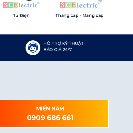
Tủ Điện
Thang cáp - Máng cáp
HỖ TRỢ KỸ THUẬT
BÁO GIÁ 24/7
MIỀN NAM
0909 686 661