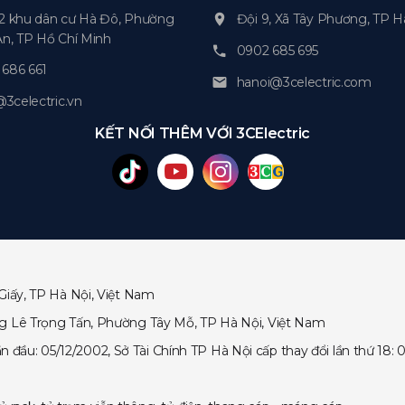
2 khu dân cư Hà Đô, Phường
Đội 9, Xã Tây Phương, TP H
An, TP Hồ Chí Minh
0902 685 695
686 661
hanoi@3celectric.com
celectric.vn
KẾT NỐI THÊM VỚI 3CElectric
Giấy, TP Hà Nội, Việt Nam
ng Lê Trọng Tấn, Phường Tây Mỗ, TP Hà Nội, Việt Nam
ầu: 05/12/2002, Sở Tài Chính TP Hà Nội cấp thay đổi lần thứ 18: 0