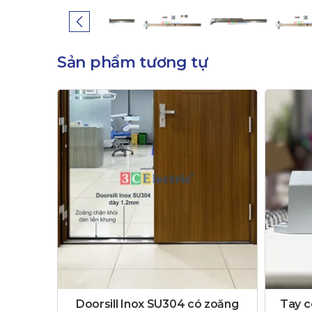
Sản phẩm tương tự
Doorsill Inox SU304 có zoăng
Tay c