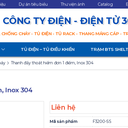
hiệu
Dự án tiêu biểu
Thư viện ảnh
Catalog
B
CÔNG TY ĐIỆN - ĐIỆN TỬ 
 CHỐNG CHÁY - TỦ ĐIỆN - TỦ RACK - THANG MÁNG CÁP - 
TỦ ĐIỆN – TỦ ĐIỀU KHIỂN
TRẠM BTS SHEL
háy
Thanh đẩy thoát hiểm đơn 1 điểm, Inox 304
, Inox 304
Liên hệ
Mã sản phẩm
F3200-SS