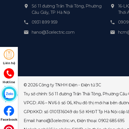
Số 11 đường Trần Thái Tông, Phường
16-LK
Cầu Giấy, TP Hà Nội
Thới 
0931 899 959
0909 
hanoi@3celectric.com
hcm@3
Liên hệ
Hotline
© 2026 Công ty TNHH Điện - Điện tử 3C
Trụ sở chính: Số 11 đường Trần Thái Tông, Phường Cầu 
VPGD: A16 – NV6 ô số 06, Khu đô thị mới hai bên đườ
GPĐKKD: số 0101316049 do Sở KHĐT Tp Hà Nội cấp lần đ
Facebook
Email: hanoi@3celectric.vn, Điện thoại: 0902 685 695