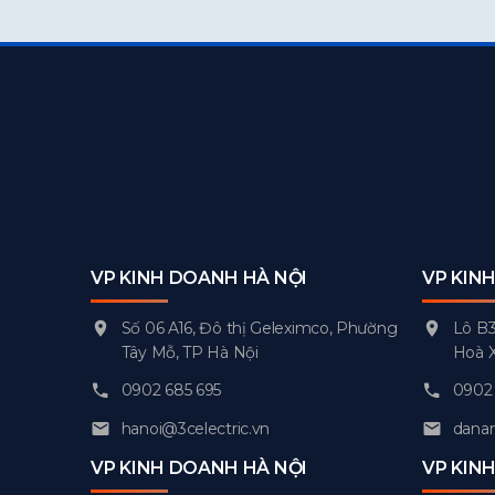
VP KINH DOANH HÀ NỘI
VP KIN
Số 06 A16, Đô thị Geleximco, Phường
Lô B3
Tây Mỗ, TP Hà Nội
Hoà 
0902 685 695
0902 
hanoi@3celectric.vn
danan
VP KINH DOANH HÀ NỘI
VP KIN