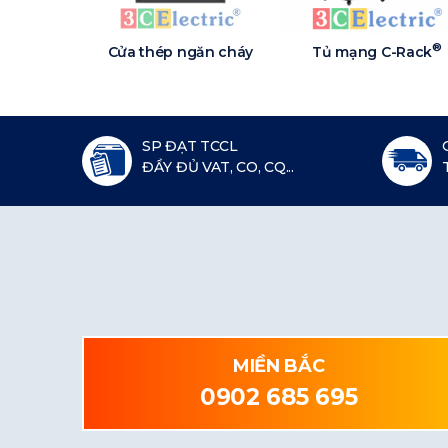
®
Cửa thép ngăn cháy
Tủ mạng C-Rack
SP ĐẠT TCCL
ĐẦY ĐỦ VAT, CO, CQ...
MIỀN BẮC
0902 685 695