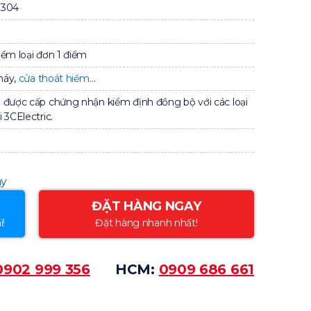
x 304
iểm loại đơn 1 điểm
háy,
cửa thoát hiểm
…
 được cấp chứng nhận kiểm định đồng bộ với các loại
 3CElectric.
áy
ĐẶT HÀNG NGAY
ì!
Đặt hàng nhanh nhất!
0902 999 356
HCM:
0909 686 661