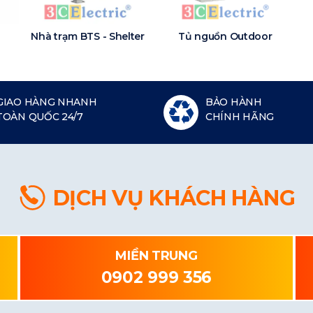
Nhà trạm BTS - Shelter
Tủ nguồn Outdoor
GIAO HÀNG NHANH
BẢO HÀNH
TOÀN QUỐC 24/7
CHÍNH HÃNG
DỊCH VỤ KHÁCH HÀNG
MIỀN TRUNG
0902 999 356