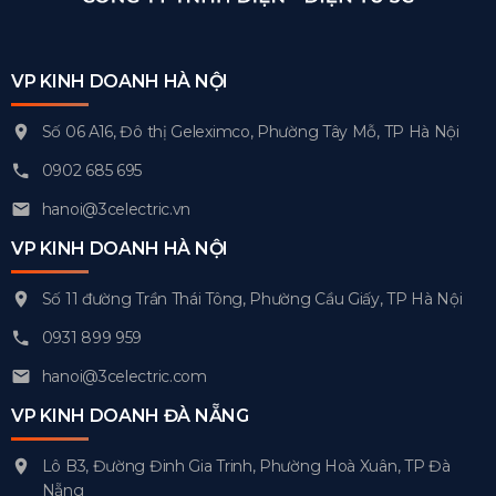
VP KINH DOANH HÀ NỘI
Số 06 A16, Đô thị Geleximco, Phường Tây Mỗ, TP Hà Nội
0902 685 695
hanoi@3celectric.vn
VP KINH DOANH HÀ NỘI
Số 11 đường Trần Thái Tông, Phường Cầu Giấy, TP Hà Nội
0931 899 959
hanoi@3celectric.com
VP KINH DOANH ĐÀ NẴNG
Lô B3, Đường Đinh Gia Trinh, Phường Hoà Xuân, TP Đà
Nẵng