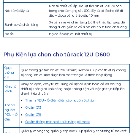
Nóc tủ thiết kế lắp 01 quạt tản nhiệt 120×120 bên
Nóc tủ và đáy tủ
trong cho tủ mạng sâu 600, đáy tủ có lỗ chờ để đi
dây – tất cả bằng thép dày 1.0mm
04 bánh xe và chân tăng (có thể tháo lắp) giúp dễ
Bánh xe và chân tăng
dàng di chuyển và cố định khi chưa treo lên tường
Bộ ốc
Bộ ốc lắp đặt, cài bắt thiết bị.
Phụ Kiện lựa chọn cho tủ rack 12U D600
Quạt
Quạt thông gió tản nhiệt 120×120mm; 140mm. Giúp các thiết bị không
thông
bị nóng lên và luôn được làm mát trong quá trình hoạt động.
gió
Khay cố định, khay trượt. Dùng để đặt cố định hoặc để đỡ những
Khay tủ
thiết bị không có khả năng hoặc không tiện với việc gá trực tiếp lên
Rack
thanh tiêu chuẩn.
Thanh PDU – Ổ điện điện cấp nguồn 3 chấu
Thanh
Ổ cắm C13
nguồn
PDU – Ổ
Ổ cắm C19
điện
Ổ cắm thông minh có chức năng giám sát
Quản lý cáp ngang, quản lý cáp dọc; Giúp quản lý cáp trong tủ rack tốt