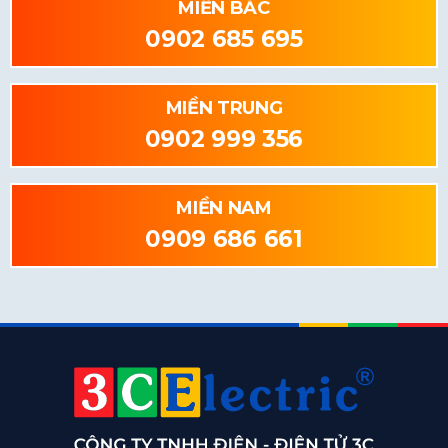
MIỀN BẮC
0902 685 695
MIỀN TRUNG
0902 999 356
MIỀN NAM
0909 686 661