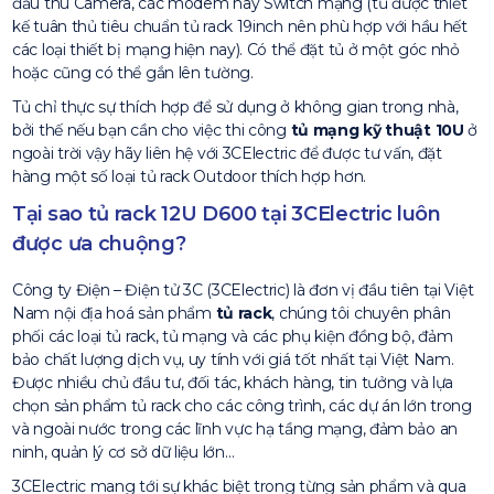
đầu thu Camera, các modem hay Switch mạng (tủ được thiết
kế tuân thủ tiêu chuẩn tủ rack 19inch nên phù hợp với hầu hết
các loại thiết bị mạng hiện nay). Có thể đặt tủ ở một góc nhỏ
hoặc cũng có thể gắn lên tường.
Tủ chỉ thực sự thích hợp để sử dụng ở không gian trong nhà,
bởi thế nếu bạn cần cho việc thi công
tủ mạng kỹ thuật 10U
ở
ngoài trời vậy hãy liên hệ với 3CElectric để được tư vấn, đặt
hàng một số loại tủ rack Outdoor thích hợp hơn.
Tại sao tủ rack 12U D600 tại 3CElectric luôn
được ưa chuộng?
Công ty Điện – Điện tử 3C (3CElectric) là đơn vị đầu tiên tại Việt
Nam nội địa hoá sản phẩm
tủ rack
, chúng tôi chuyên phân
phối các loại tủ rack, tủ mạng và các phụ kiện đồng bộ, đảm
bảo chất lượng dịch vụ, uy tính với giá tốt nhất tại Việt Nam.
Được nhiều chủ đầu tư, đối tác, khách hàng, tin tưởng và lựa
chọn sản phẩm tủ rack cho các công trình, các dự án lớn trong
và ngoài nước trong các lĩnh vực hạ tầng mạng, đảm bảo an
ninh, quản lý cơ sở dữ liệu lớn…
3CElectric mang tới sự khác biệt trong từng sản phẩm và qua