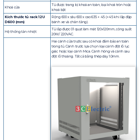
Tủ được trang bị khoá an toàn, loại khoá tròn hoặc
Khoá cửa
khoá bật
Kích thước tủ rack 12U
Rộng 600 x sâu 600 x cao 635 + 45 (+45 khi lắp đặp
D600 (mm)
bánh xe và chân tăng).
Tủ lắp được 01 quạt làm mát 120x120mm, công suất
Hệ thống tản nhiệt
20W/ 220VAC.
Hai cánh cửa trước sau có khoá đảm bảo an toàn
trong tủ. Cánh trước lựa chọn loại cánh đột lỗ lục
giác hoặc loại cánh Mica. Cánh hông và cánh sau
đột lỗ thoáng. Tất cả bằng thép dày 1.0mm.