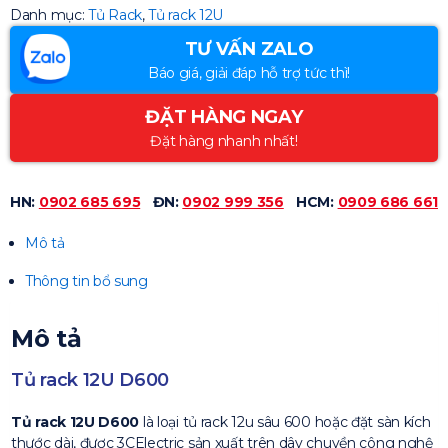
Danh mục:
Tủ Rack
,
Tủ rack 12U
TƯ VẤN ZALO
Báo giá, giải đáp hỗ trợ tức thì!
ĐẶT HÀNG NGAY
Đặt hàng nhanh nhất!
HN:
0902 685 695
ĐN:
0902 999 356
HCM:
0909 686 661
Mô tả
Thông tin bổ sung
Mô tả
Tủ rack 12U D600
Tủ rack 12U D600
là loại tủ rack 12u sâu 600 hoặc đặt sàn kích
thước dài, được 3CElectric sản xuất trên dây chuyền công nghệ