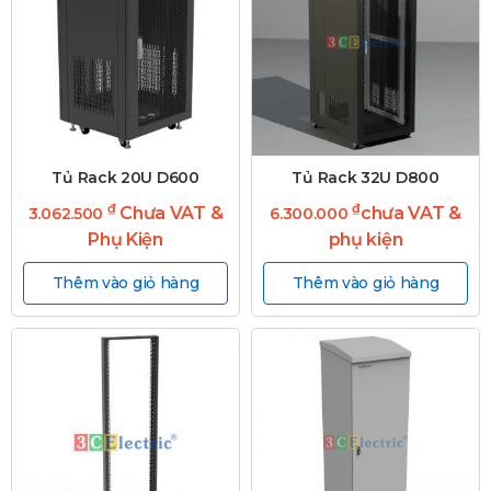
Tủ Rack 20U D600
Tủ Rack 32U D800
₫
₫
Chưa VAT &
chưa VAT &
3.062.500
6.300.000
Phụ Kiện
phụ kiện
Thêm vào giỏ hàng
Thêm vào giỏ hàng