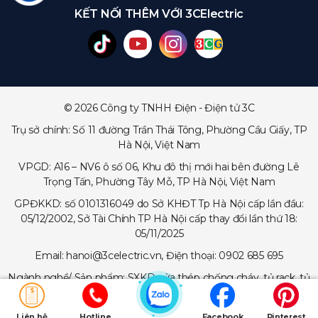
KẾT NỐI THÊM VỚI 3CElectric
© 2026 Công ty TNHH Điện - Điện tử 3C
Trụ sở chính: Số 11 đường Trần Thái Tông, Phường Cầu Giấy, TP
Hà Nội, Việt Nam
VPGD: A16 – NV6 ô số 06, Khu đô thị mới hai bên đường Lê
Trọng Tấn, Phường Tây Mỗ, TP Hà Nội, Việt Nam
GPĐKKD: số 0101316049 do Sở KHĐT Tp Hà Nội cấp lần đầu:
05/12/2002, Sở Tài Chính TP Hà Nội cấp thay đổi lần thứ 18:
05/11/2025
Email: hanoi@3celectric.vn, Điện thoại: 0902 685 695
Ngành nghề/ Sản phẩm: SXKD cửa thép chống cháy, tủ rack, tủ
trạm viễn thông, tủ điện, thang cáp - máng cáp...
Liên hệ
Hotline
Facebook
Pinterest