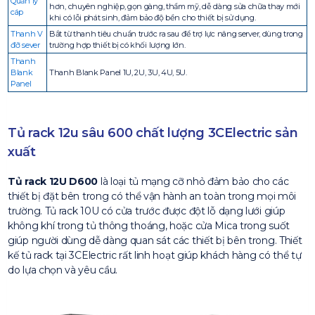
Quản lý
hơn, chuyên nghiệp, gọn gàng, thẩm mỹ, dễ dàng sửa chữa thay mới
cáp
khi có lỗi phát sinh, đảm bảo độ bền cho thiết bị sử dụng.
Thanh V
Bắt từ thanh tiêu chuẩn trước ra sau để trợ lực nâng server, dùng trong
đỡ sever
trường hợp thiết bị có khối lượng lớn.
Thanh
Blank
Thanh Blank Panel 1U, 2U, 3U, 4U, 5U.
Panel
Tủ rack 12u sâu 600 chất lượng 3CElectric sản
xuất
Tủ rack 12U D600
là loại tủ mạng cỡ nhỏ đảm bảo cho các
thiết bị đặt bên trong có thể vận hành an toàn trong mọi môi
trường. Tủ rack 10U có cửa trước được đột lỗ dạng lưới giúp
không khí trong tủ thông thoáng, hoặc cửa Mica trong suốt
giúp người dùng dễ dàng quan sát các thiết bị bên trong. Thiết
kế tủ rack tại 3CElectric rất linh hoạt giúp khách hàng có thể tự
do lựa chọn và yêu cầu.