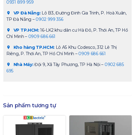
0931 899 959
VP Đà Nẵng:
Lô B3, Đường Đinh Gia Trinh, P. Hoà Xuân,
TP Đà Nẵng –
0902 999 356
VP TP.HCM:
16-LK2 khu dân cư Hà Đô, P. Thới An, TP Hồ
Chí Minh –
0909 686 661
Kho hàng TP.HCM:
Lô A5 Khu Codesco, 312 Lê Thị
Riêng, P. Thới An, TP Hồ Chí Minh –
0909 686 661
Nhà Máy:
Đội 9, Xã Tây Phương, TP Hà Nội –
0902 685
695
Sản phẩm tương tự