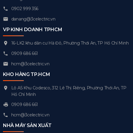
0902 999 356
danang@3celectric.vn
VP KINH DOANH TPHCM
16-LK2 khu dân cư Hà Đô, Phường Thới An, TP Hồ Chí Minh
0909 686 661
hcm@3celectric.vn
KHO HÀNG TP.HCM
Lô A5 Khu Codesco, 312 Lê Thị Riêng, Phường Thới An, TP
Hồ Chí Minh
0909 686 661
hcm@3celectric.vn
NHÀ MÁY SẢN XUẤT