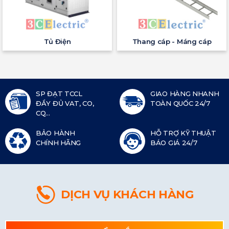
Tủ Điện
Thang cáp - Máng cáp
SP ĐẠT TCCL
GIAO HÀNG NHANH
ĐẦY ĐỦ VAT, CO,
TOÀN QUỐC 24/7
CQ...
BẢO HÀNH
HỖ TRỢ KỸ THUẬT
CHÍNH HÃNG
BÁO GIÁ 24/7
DỊCH VỤ KHÁCH HÀNG