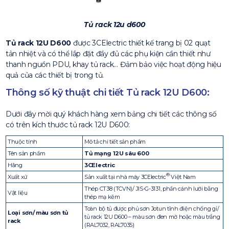
Tủ rack 12u d600
Tủ rack 12U D600
được 3CElectric thiết kế trang bị 02 quạt
tản nhiệt và có thể lắp đặt đầy đủ các phụ kiện cần thiết như
thanh nguồn PDU, khay tủ rack… Đảm bảo việc hoạt động hiệu
quả của các thiết bị trong tủ.
Thông số kỹ thuật chi tiết Tủ rack 12U D600:
Dưới đây mời quý khách hàng xem bảng chi tiết các thông số
có trên kích thước tủ rack 12U D600:
Thuộc tính
Mô tả chi tiết sản phẩm
Tên sản phẩm
Tủ mạng 12U sâu 600
Hãng
3CElectric
®
Xuất xứ
Sản xuất tại nhà máy 3CElectric
Việt Nam
Thép CT38 (TCVN)/ JIS-G-3131, phần cánh lưới bằng
Vật liệu
thép mạ kẽm
Toàn bộ tủ được phủ sơn Jotun tĩnh điện chống gỉ/
Loại sơn/ màu sơn tủ
tủ rack 12U D600 – màu sơn đen mờ hoặc màu trắng
rack
(RAL7032, RAL7035)