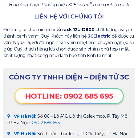
®
Hình ảnh: Logo thương hiệu 3CElectric
trên cánh tủ rack
LIÊN HỆ VỚI CHÚNG TÔI
Để trang bị cho mình loại
tủ rack 12U D600
chất lượng, và giá
thành cạnh tranh, Quý Khách hãy liên hệ
3CElectric
để được tư
vấn. Ngoài ra, với đội ngũ nhân viên nhiệt tình chuyên nghiệp sẽ
giúp Quý khách hàng lựa chọn được sản phẩm phù hợp nhất,
chất lượng nhất cũng như đảm bảo tính kinh tế nhất.
CÔNG TY TNHH ĐIỆN – ĐIỆN TỬ 3C
HOTLINE: 0902 685 695
VP Hà Nội:
Số 06 – Lô A16, Đô thị Geleximco, P. Tây Mỗ,
TP Hà Nội –
0902 685 695
VP Hà Nội:
Số 11 Trần Thái Tông, P. Cầu Giấy, TP Hà Nội –