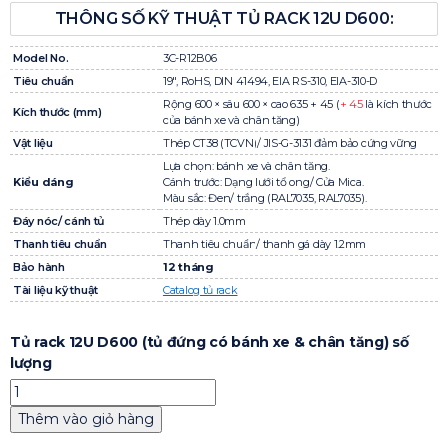
THÔNG SỐ KỸ THUẬT TỦ RACK 12U D600:
Model No.
3C-R12B06
Tiêu chuẩn
19″, RoHS, DIN 41494, EIA RS-310, EIA-310-D
Rộng 600 × sâu 600 × cao 635 + 45 (
+ 45
là kích thước
Kích thước (mm)
của bánh xe và chân tăng)
Vật liệu
Thép CT38 (TCVN)/ JIS-G-3131 đảm bảo cứng vững
Lựa chọn: bánh xe và chân tăng.
Kiểu dáng
Cánh trước: Dạng lưới tổ ong/ Cửa Mica.
Màu sắc: Đen/ trắng (RAL7035, RAL7035).
Đáy nóc/ cánh tủ
Thép dày 1.0mm
Thanh tiêu chuẩn
Thanh tiêu chuẩn/ thanh gá dày 1.2mm
Bảo hành
12 tháng
Tài liệu kỹ thuật
Catalog tủ rack
Tủ rack 12U D600 (tủ đứng có bánh xe & chân tăng) số
lượng
Thêm vào giỏ hàng