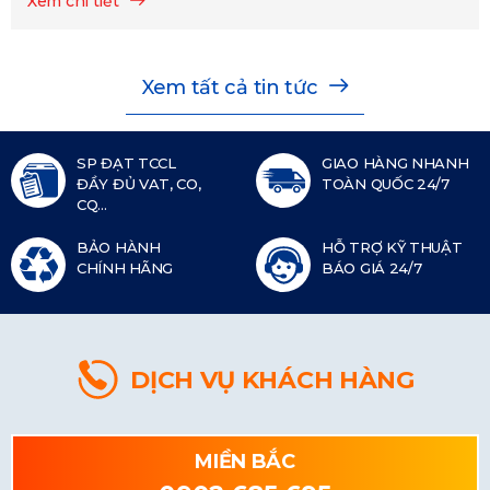
Xem chi tiết
Xem tất cả tin tức
SP ĐẠT TCCL
GIAO HÀNG NHANH
ĐẦY ĐỦ VAT, CO,
TOÀN QUỐC 24/7
CQ...
BẢO HÀNH
HỖ TRỢ KỸ THUẬT
CHÍNH HÃNG
BÁO GIÁ 24/7
DỊCH VỤ KHÁCH HÀNG
MIỀN BẮC