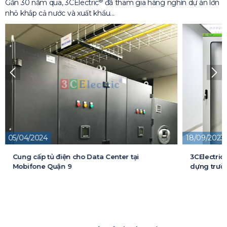
®
Gần 30 năm qua, 3CElectric
đã tham gia hàng nghìn dự án lớn
nhỏ khắp cả nước và xuất khẩu…
05/04/2024
18/09/2023
Cung cấp tủ điện cho Data Center tại
3CElectric
Mobifone Quận 9
dựng trườn