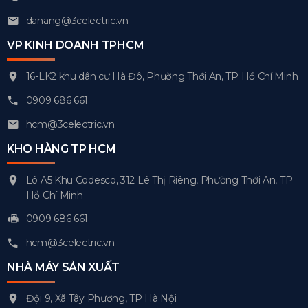
danang@3celectric.vn
VP KINH DOANH TPHCM
16-LK2 khu dân cư Hà Đô, Phường Thới An, TP Hồ Chí Minh
0909 686 661
hcm@3celectric.vn
KHO HÀNG TP HCM
Lô A5 Khu Codesco, 312 Lê Thị Riêng, Phường Thới An, TP
Hồ Chí Minh
0909 686 661
hcm@3celectric.vn
NHÀ MÁY SẢN XUẤT
Đội 9, Xã Tây Phương, TP Hà Nội