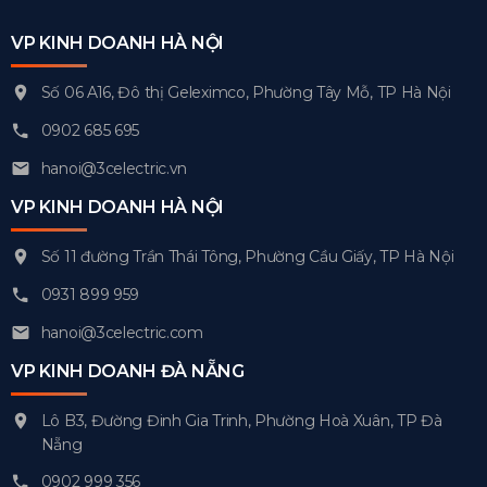
VP KINH DOANH HÀ NỘI
Số 06 A16, Đô thị Geleximco, Phường Tây Mỗ, TP Hà Nội
0902 685 695
hanoi@3celectric.vn
VP KINH DOANH HÀ NỘI
Số 11 đường Trần Thái Tông, Phường Cầu Giấy, TP Hà Nội
0931 899 959
hanoi@3celectric.com
VP KINH DOANH ĐÀ NẴNG
Lô B3, Đường Đinh Gia Trinh, Phường Hoà Xuân, TP Đà
Nẵng
0902 999 356