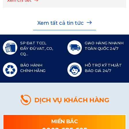
Xem chi tiết
Xem tất cả tin tức
SP ĐẠT TCCL
GIAO HÀNG NHANH
ĐẦY ĐỦ VAT, CO,
TOÀN QUỐC 24/7
CQ...
BẢO HÀNH
HỖ TRỢ KỸ THUẬT
CHÍNH HÃNG
BÁO GIÁ 24/7
DỊCH VỤ KHÁCH HÀNG
MIỀN BẮC