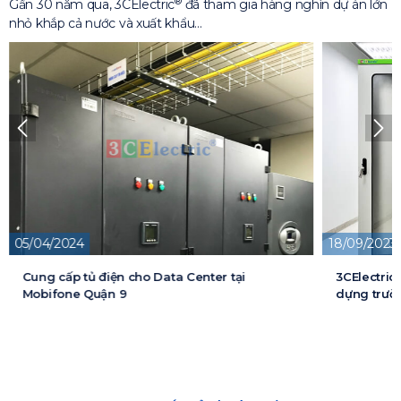
®
Gần 30 năm qua, 3CElectric
đã tham gia hàng nghìn dự án lớn
nhỏ khắp cả nước và xuất khẩu…
18/09/2023
13/05/2026
3CElectric cung cấp tủ điện cho Dự án xây
Cung cấp t
dựng trường đại học FPT
cấp