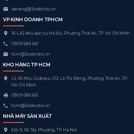
danang@3celectric.vn
VP KINH DOANH TPHCM
16-LK2 khu dân cư Hà Đô, Phường Thới An, TP Hồ Chí Minh
0909 686 661
hcm@3celectric.vn
KHO HÀNG TP HCM
Lô A5 Khu Codesco, 312 Lê Thị Riêng, Phường Thới An, TP
Hồ Chí Minh
0909 686 661
hcm@3celectric.vn
NHÀ MÁY SẢN XUẤT
Đội 9, Xã Tây Phương, TP Hà Nội