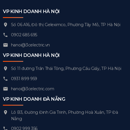
VP KINH DOANH HÀ NỘI
Số 06 A16, Đô thị Geleximco, Phường Tây Mỗ, TP Hà Nội
0902 685 695
hanoi@3celectric.vn
VP KINH DOANH HÀ NỘI
Số 11 đường Trần Thái Tông, Phường Cầu Giấy, TP Hà Nội
0931 899 959
hanoi@3celectric.com
VP KINH DOANH ĐÀ NẴNG
Lô B3, Đường Đinh Gia Trinh, Phường Hoà Xuân, TP Đà
Nẵng
0902 999 356