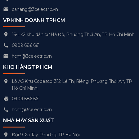
danang@3celectric.vn
VP KINH DOANH TPHCM
16-LK2 khu dân cư Hà Đô, Phường Thới An, TP Hồ Chí Minh
0909 686 661
hcm@3celectric.vn
KHO HÀNG TP HCM
Lô A5 Khu Codesco, 312 Lê Thị Riêng, Phường Thới An, TP
Hồ Chí Minh
0909 686 661
hcm@3celectric.vn
NHÀ MÁY SẢN XUẤT
Đội 9, Xã Tây Phương, TP Hà Nội