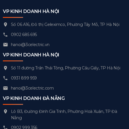
VP KINH DOANH HÀ NỘI
Số 06 A16, Đô thị Geleximco, Phường Tây Mỗ, TP Hà Nội
0902 685 695
hanoi@3celectric.vn
VP KINH DOANH HÀ NỘI
Số 11 đường Trần Thái Tông, Phường Cầu Giấy, TP Hà Nội
0931 899 959
hanoi@3celectric.com
VP KINH DOANH ĐÀ NẴNG
Lô B3, Đường Đinh Gia Trinh, Phường Hoà Xuân, TP Đà
Nẵng
0902 999 356