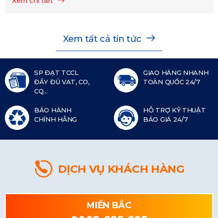
Xem chi tiết
Xem tất cả tin tức
SP ĐẠT TCCL
GIAO HÀNG NHANH
ĐẦY ĐỦ VAT, CO,
TOÀN QUỐC 24/7
CQ...
BẢO HÀNH
HỖ TRỢ KỸ THUẬT
CHÍNH HÃNG
BÁO GIÁ 24/7
DỊCH VỤ KHÁCH HÀNG
MIỀN BẮC