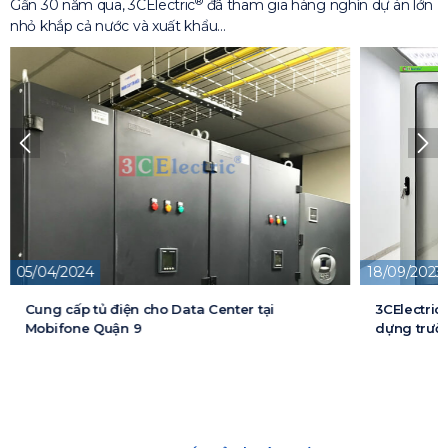
®
Gần 30 năm qua, 3CElectric
đã tham gia hàng nghìn dự án lớn
nhỏ khắp cả nước và xuất khẩu…
05/04/2024
18/09/2023
Cung cấp tủ điện cho Data Center tại
3CElectric
Mobifone Quận 9
dựng trườn