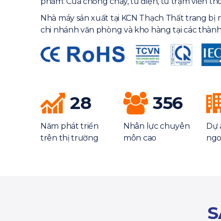
phẩm: Cửa chống cháy, tủ điện, tủ trạm viễn th
Nhà máy sản xuất tại KCN Thạch Thất trang bị 
chi nhánh văn phòng và kho hàng tại các thành
28
356
Năm phát triển
Nhân lực chuyên
Dự 
trên thị trường
môn cao
ngo
S