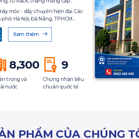
ông, tủ Rack, thang máng cáp...
máy móc - dây chuyền hiện đại. Các
 phố: Hà Nội, Đà Nẵng, TPHCM...
Xem thêm
8,300
9
án trong và
Chứng nhận tiêu
ài nước
chuẩn quốc tế
ẢN PHẨM CỦA CHÚNG T