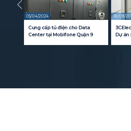
05/04/2024
18/09/20
y cho
Cung cấp tủ điện cho Data
3CElec
Center tại Mobifone Quận 9
Dự án 
FPT