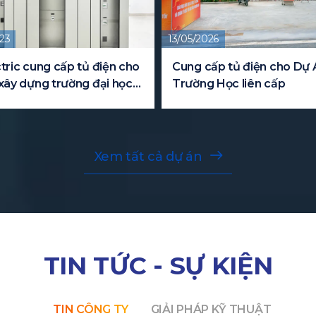
23
13/05/2026
tric cung cấp tủ điện cho
Cung cấp tủ điện cho Dự 
xây dựng trường đại học
Trường Học liên cấp
Xem tất cả dự án
TIN TỨC - SỰ KIỆN
TIN CÔNG TY
GIẢI PHÁP KỸ THUẬT