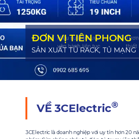
ĐƠN VỊ TIÊN PHONG
SẢN XUẤT TỦ RACK, TỦ MẠNG
®
VỀ
3CElectric
3CElectric là doanh nghiệp với uy tín hơn 20 n