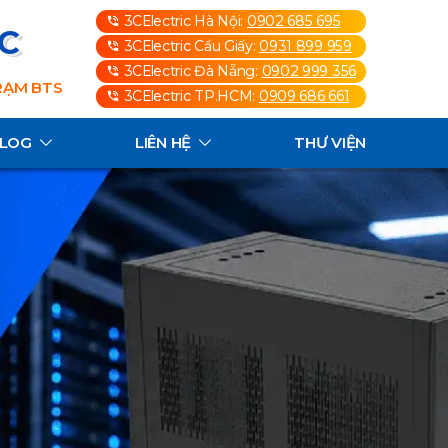
3CElectric Hà Nội:
0902 685 695
3C
3CElectric Cầu Giấy:
0931 899 959
3CElectric Đà Nẵng:
0902 999 356
TRẠM BTS
3CElectric TP.HCM:
0909 686 661
ALOG
LIÊN HỆ
THƯ VIỆN