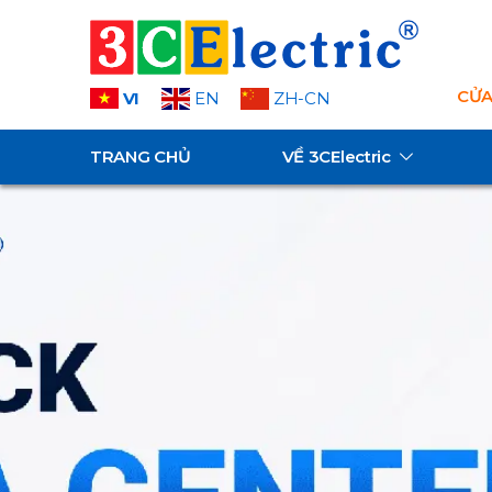
CỬA
VI
EN
ZH-CN
TRANG CHỦ
VỀ
3CElectric