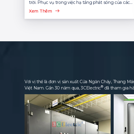
trời. Phục vụ trong việc hạ tầng phát sóng của các
nhà mạng viễn thông...
Xem Thêm
Với vị thế là đơn vị sản xuất Cửa Ngăn Cháy, Thang Máng
®
Việt Nam. Gần 30 năm qua, 3CElectric
đã tham gia hà