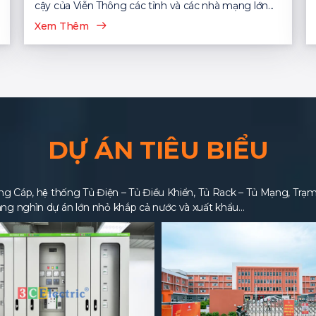
cậy của Viễn Thông các tỉnh và các nhà mạng lớn...
Xem Thêm
DỰ ÁN TIÊU BIỂU
 Cáp, hệ thống Tủ Điện – Tủ Điều Khiển, Tủ Rack – Tủ Mạng, Trạm BT
ng nghìn dự án lớn nhỏ khắp cả nước và xuất khẩu…