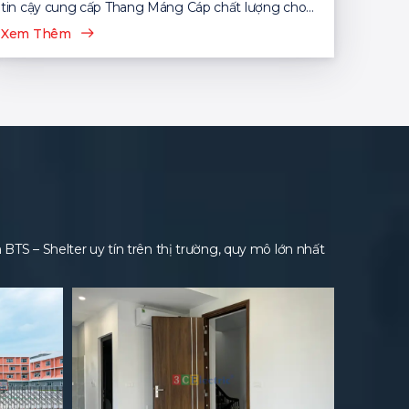
tin cậy cung cấp Thang Máng Cáp chất lượng cho
nhiều dự án...
Xem Thêm
S – Shelter uy tín trên thị trường, quy mô lớn nhất