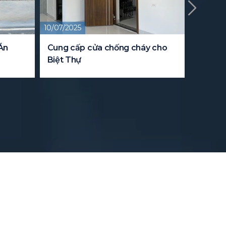
10/07/2025
09/08/20
Án
Cung cấp cửa chống cháy cho
Dự án 
Biệt Thự
cho tru