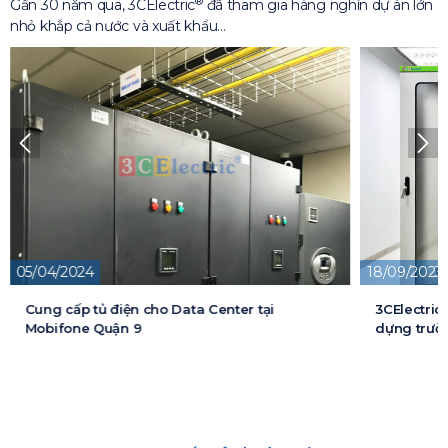
®
Gần 30 năm qua, 3CElectric
đã tham gia hàng nghìn dự án lớn
nhỏ khắp cả nước và xuất khẩu…
05/04/2024
18/09/2023
Cung cấp tủ điện cho Data Center tại
3CElectric
Mobifone Quận 9
dựng trườn