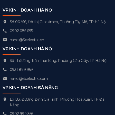
VP KINH DOANH HÀ NỘI
Số 06 A16, Đô thị Geleximco, Phường Tây Mỗ, TP Hà Nội
0902 685 695
hanoi@3celectric.vn
VP KINH DOANH HÀ NỘI
Số 11 đường Trần Thái Tông, Phường Cầu Giấy, TP Hà Nội
0931 899 959
hanoi@3celectric.com
VP KINH DOANH ĐÀ NẴNG
Lô B3, Đường Đinh Gia Trinh, Phường Hoà Xuân, TP Đà
Nẵng
0902 999 356