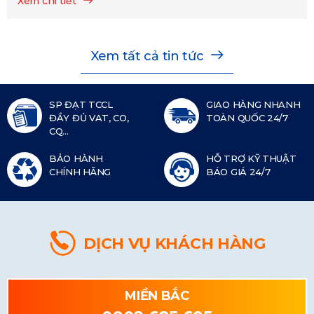
Xem chi tiết
Xem tất cả tin tức
SP ĐẠT TCCL
GIAO HÀNG NHANH
ĐẦY ĐỦ VAT, CO,
TOÀN QUỐC 24/7
CQ...
BẢO HÀNH
HỖ TRỢ KỸ THUẬT
CHÍNH HÃNG
BÁO GIÁ 24/7
DỊCH VỤ KHÁCH HÀNG
MIỀN BẮC