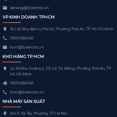
danang@3celectric.vn
VP KINH DOANH TPHCM
16-LK2 khu dân cư Hà Đô, Phường Thới An, TP Hồ Chí Minh
0909 686 661
hcm@3celectric.vn
KHO HÀNG TP HCM
Lô A5 Khu Codesco, 312 Lê Thị Riêng, Phường Thới An, TP
Hồ Chí Minh
0909 686 661
hcm@3celectric.vn
NHÀ MÁY SẢN XUẤT
Đội 9, Xã Tây Phương, TP Hà Nội