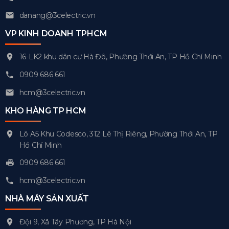
danang@3celectric.vn
VP KINH DOANH TPHCM
16-LK2 khu dân cư Hà Đô, Phường Thới An, TP Hồ Chí Minh
0909 686 661
hcm@3celectric.vn
KHO HÀNG TP HCM
Lô A5 Khu Codesco, 312 Lê Thị Riêng, Phường Thới An, TP
Hồ Chí Minh
0909 686 661
hcm@3celectric.vn
NHÀ MÁY SẢN XUẤT
Đội 9, Xã Tây Phương, TP Hà Nội