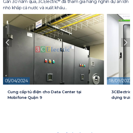
®
Gần 30 năm qua, 3CElectric
đã tham gia hàng nghìn dự án lớn
nhỏ khắp cả nước và xuất khẩu…
18/09/2023
13/05/2026
3CElectric cung cấp tủ điện cho Dự án xây
Cung cấp t
dựng trường đại học FPT
cấp