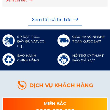
Xem chi tiết
Xem tất cả tin tức
SP ĐẠT TCCL
GIAO HÀNG NHANH
ĐẦY ĐỦ VAT, CO,
TOÀN QUỐC 24/7
CQ...
BẢO HÀNH
HỖ TRỢ KỸ THUẬT
CHÍNH HÃNG
BÁO GIÁ 24/7
DỊCH VỤ KHÁCH HÀNG
MIỀN BẮC