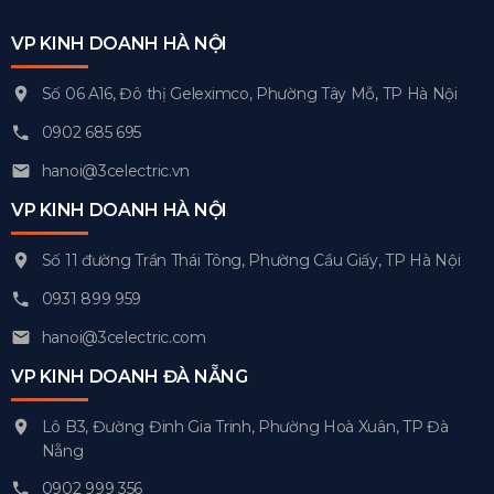
VP KINH DOANH HÀ NỘI
Số 06 A16, Đô thị Geleximco, Phường Tây Mỗ, TP Hà Nội
0902 685 695
hanoi@3celectric.vn
VP KINH DOANH HÀ NỘI
Số 11 đường Trần Thái Tông, Phường Cầu Giấy, TP Hà Nội
0931 899 959
hanoi@3celectric.com
VP KINH DOANH ĐÀ NẴNG
Lô B3, Đường Đinh Gia Trinh, Phường Hoà Xuân, TP Đà
Nẵng
0902 999 356