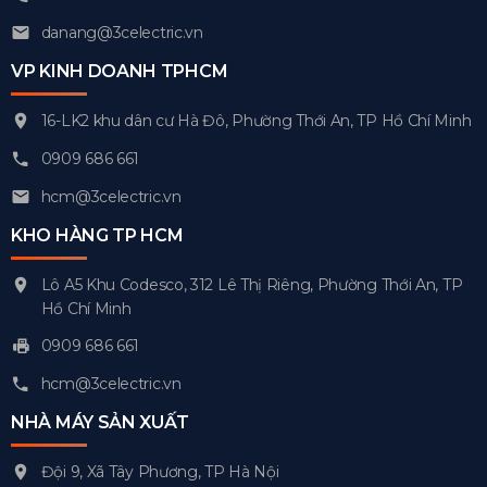
danang@3celectric.vn
VP KINH DOANH TPHCM
16-LK2 khu dân cư Hà Đô, Phường Thới An, TP Hồ Chí Minh
0909 686 661
hcm@3celectric.vn
KHO HÀNG TP HCM
Lô A5 Khu Codesco, 312 Lê Thị Riêng, Phường Thới An, TP
Hồ Chí Minh
0909 686 661
hcm@3celectric.vn
NHÀ MÁY SẢN XUẤT
Đội 9, Xã Tây Phương, TP Hà Nội