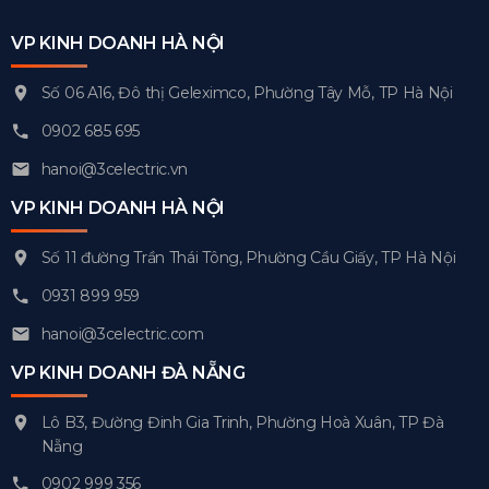
VP KINH DOANH HÀ NỘI
Số 06 A16, Đô thị Geleximco, Phường Tây Mỗ, TP Hà Nội
0902 685 695
hanoi@3celectric.vn
VP KINH DOANH HÀ NỘI
Số 11 đường Trần Thái Tông, Phường Cầu Giấy, TP Hà Nội
0931 899 959
hanoi@3celectric.com
VP KINH DOANH ĐÀ NẴNG
Lô B3, Đường Đinh Gia Trinh, Phường Hoà Xuân, TP Đà
Nẵng
0902 999 356