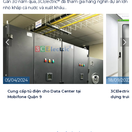
®
Gần 30 năm qua, 3CElectric
đã tham gia hàng nghìn dự án lớn
nhỏ khắp cả nước và xuất khẩu…
18/09/2023
n cho Data Center tại
3CElectric cung cấp tủ điện c
 9
dựng trường đại học FPT