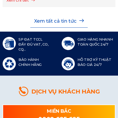
Xem chi tiết
Xem tất cả tin tức
SP ĐẠT TCCL
GIAO HÀNG NHANH
ĐẦY ĐỦ VAT, CO,
TOÀN QUỐC 24/7
CQ...
BẢO HÀNH
HỖ TRỢ KỸ THUẬT
CHÍNH HÃNG
BÁO GIÁ 24/7
DỊCH VỤ KHÁCH HÀNG
MIỀN BẮC