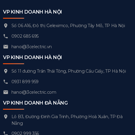
VP KINH DOANH HÀ NỘI
Số 06 A16, Đô thị Geleximco, Phường Tây Mỗ, TP Hà Nội
0902 685 695
hanoi@3celectric.vn
VP KINH DOANH HÀ NỘI
Số 11 đường Trần Thái Tông, Phường Cầu Giấy, TP Hà Nội
0931 899 959
hanoi@3celectric.com
VP KINH DOANH ĐÀ NẴNG
Lô B3, Đường Đinh Gia Trinh, Phường Hoà Xuân, TP Đà
Nẵng
0902 999 356