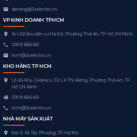
danang@3celectric.vn
VP KINH DOANH TPHCM
16-LK2 khu dân cư Hà Đô, Phường Thới An, TP Hồ Chí Minh
0909 686 661
hcm@3celectric.vn
KHO HÀNG TP HCM
Lô A5 Khu Codesco, 312 Lê Thị Riêng, Phường Thới An, TP
Hồ Chí Minh
0909 686 661
hcm@3celectric.vn
NHÀ MÁY SẢN XUẤT
Đội 9, Xã Tây Phương, TP Hà Nội