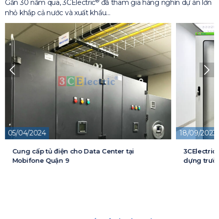
®
Gần 30 năm qua, 3CElectric
đã tham gia hàng nghìn dự án lớn
nhỏ khắp cả nước và xuất khẩu…
18/09/2023
13/05/2026
3CElectric cung cấp tủ điện cho Dự án xây
Cung cấp t
dựng trường đại học FPT
cấp