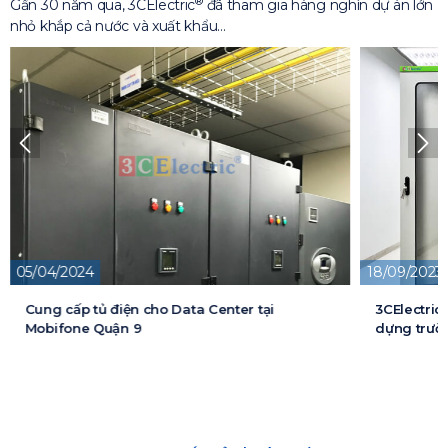
®
Gần 30 năm qua, 3CElectric
đã tham gia hàng nghìn dự án lớn
nhỏ khắp cả nước và xuất khẩu…
18/09/2023
13/05/2026
3CElectric cung cấp tủ điện cho Dự án xây
Cung cấp t
dựng trường đại học FPT
cấp