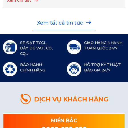
Xem chi tiết
Xem tất cả tin tức
SP ĐẠT TCCL
GIAO HÀNG NHANH
ĐẦY ĐỦ VAT, CO,
TOÀN QUỐC 24/7
CQ...
BẢO HÀNH
HỖ TRỢ KỸ THUẬT
CHÍNH HÃNG
BÁO GIÁ 24/7
DỊCH VỤ KHÁCH HÀNG
MIỀN BẮC