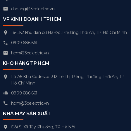
danang@3celectric.vn
VP KINH DOANH TPHCM
16-LK2 khu dân cư Hà Đô, Phường Thới An, TP Hồ Chí Minh
0909 686 661
hcm@3celectric.vn
KHO HÀNG TP HCM
Lô A5 Khu Codesco, 312 Lê Thị Riêng, Phường Thới An, TP
Hồ Chí Minh
0909 686 661
hcm@3celectric.vn
NHÀ MÁY SẢN XUẤT
Đội 9, Xã Tây Phương, TP Hà Nội