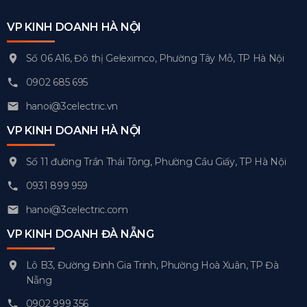
VP KINH DOANH HÀ NỘI
Số 06 A16, Đô thị Geleximco, Phường Tây Mỗ, TP Hà Nội
0902 685 695
hanoi@3celectric.vn
VP KINH DOANH HÀ NỘI
Số 11 đường Trần Thái Tông, Phường Cầu Giấy, TP Hà Nội
0931 899 959
hanoi@3celectric.com
VP KINH DOANH ĐÀ NẴNG
Lô B3, Đường Đinh Gia Trinh, Phường Hoà Xuân, TP Đà
Nẵng
0902 999 356