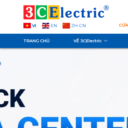
CỬA
VI
EN
ZH-CN
TRANG CHỦ
VỀ
3CElectric