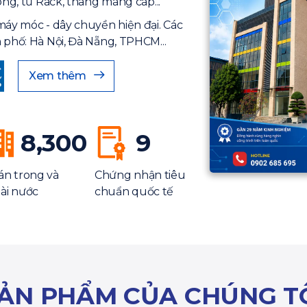
ông, tủ Rack, thang máng cáp...
máy móc - dây chuyền hiện đại. Các
 phố: Hà Nội, Đà Nẵng, TPHCM...
Xem thêm
8,300
9
án trong và
Chứng nhận tiêu
ài nước
chuẩn quốc tế
ẢN PHẨM CỦA CHÚNG T