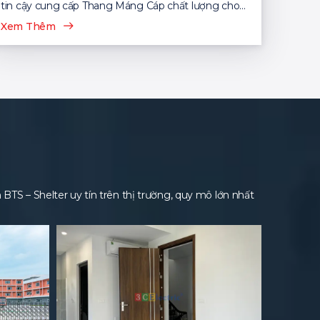
tin cậy cung cấp Thang Máng Cáp chất lượng cho
nhiều dự án...
Xem Thêm
S – Shelter uy tín trên thị trường, quy mô lớn nhất