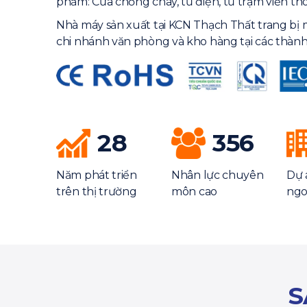
phẩm: Cửa chống cháy, tủ điện, tủ trạm viễn th
Nhà máy sản xuất tại KCN Thạch Thất trang bị 
chi nhánh văn phòng và kho hàng tại các thành
28
356
Năm phát triển
Nhân lực chuyên
Dự 
trên thị trường
môn cao
ngo
S