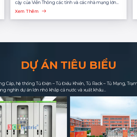
cậy của Viễn Thông các tỉnh và các nhà mạng lớn...
Xem Thêm
DỰ ÁN TIÊU BIỂU
 Cáp, hệ thống Tủ Điện – Tủ Điều Khiển, Tủ Rack – Tủ Mạng, Trạm BT
ng nghìn dự án lớn nhỏ khắp cả nước và xuất khẩu…