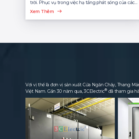
trời. Phục vụ trong việc hạ tầng phát sóng của các
nhà mạng viễn thông...
Xem Thêm
Với vị thế là đơn vị sản xuất Cửa Ngăn Cháy, Thang Máng
®
Việt Nam. Gần 30 năm qua, 3CElectric
đã tham gia hà