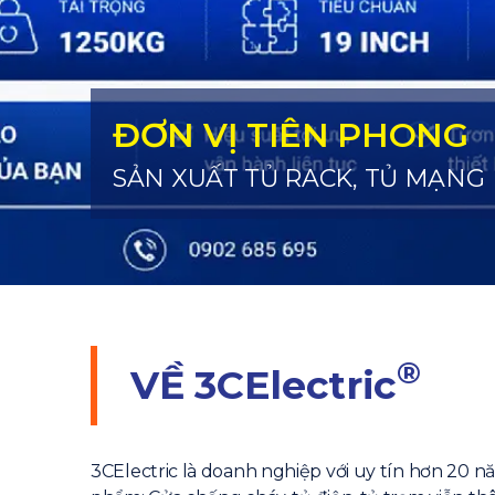
ĐƠN VỊ TIÊN PHONG
SẢN XUẤT TỦ RACK, TỦ MẠNG
®
VỀ
3CElectric
3CElectric là doanh nghiệp với uy tín hơn 20 n