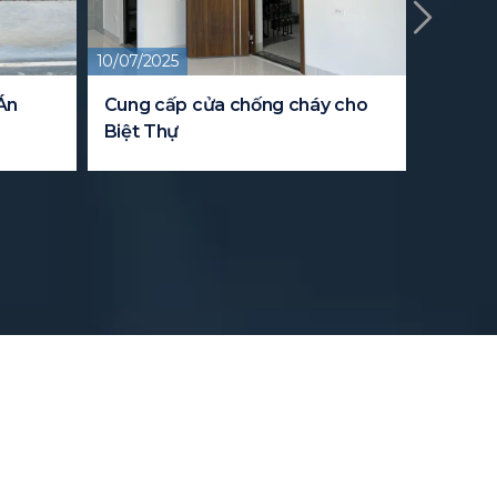
10/07/2025
09/08/20
Án
Cung cấp cửa chống cháy cho
Dự án 
Biệt Thự
cho tru