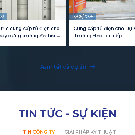
23
13/05/2026
tric cung cấp tủ điện cho
Cung cấp tủ điện cho Dự 
xây dựng trường đại học
Trường Học liên cấp
Xem tất cả dự án
TIN TỨC - SỰ KIỆN
TIN CÔNG TY
GIẢI PHÁP KỸ THUẬT