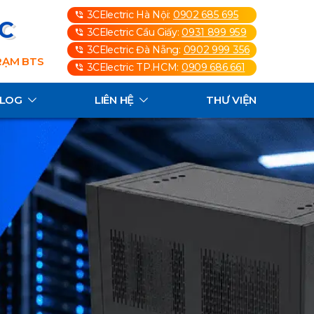
3CElectric Hà Nội:
0902 685 695
3C
3CElectric Cầu Giấy:
0931 899 959
3CElectric Đà Nẵng:
0902 999 356
TRẠM BTS
3CElectric TP.HCM:
0909 686 661
ALOG
LIÊN HỆ
THƯ VIỆN