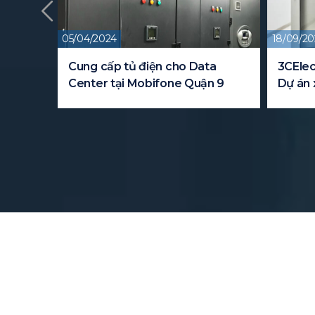
05/04/2024
18/09/20
y cho
Cung cấp tủ điện cho Data
3CElec
Center tại Mobifone Quận 9
Dự án 
FPT