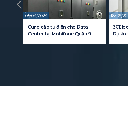
05/04/2024
18/09/20
y cho
Cung cấp tủ điện cho Data
3CElec
Center tại Mobifone Quận 9
Dự án 
FPT