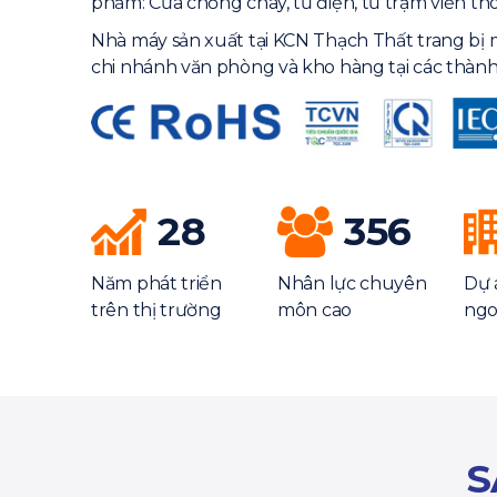
phẩm: Cửa chống cháy, tủ điện, tủ trạm viễn th
Nhà máy sản xuất tại KCN Thạch Thất trang bị 
chi nhánh văn phòng và kho hàng tại các thành
28
356
Năm phát triển
Nhân lực chuyên
Dự 
trên thị trường
môn cao
ngo
S