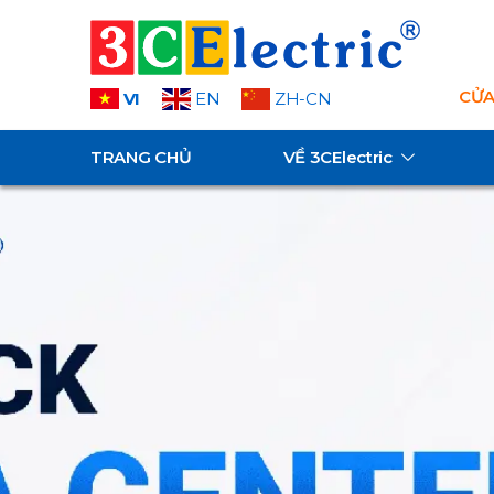
CỬA
VI
EN
ZH-CN
TRANG CHỦ
VỀ
3CElectric