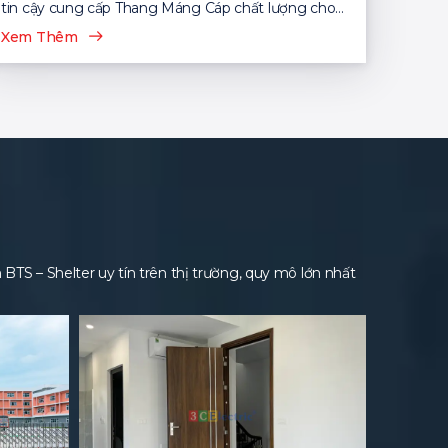
tin cậy cung cấp Thang Máng Cáp chất lượng cho
nhiều dự án...
Xem Thêm
S – Shelter uy tín trên thị trường, quy mô lớn nhất