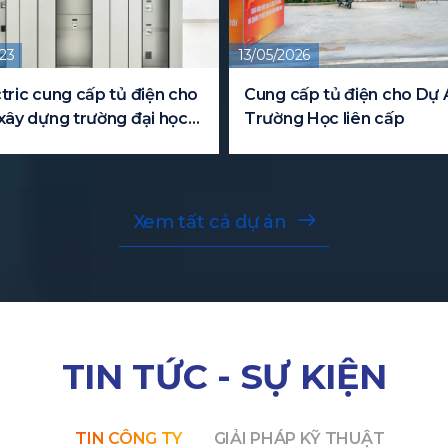
23
13/05/2026
tric cung cấp tủ điện cho
Cung cấp tủ điện cho Dự 
xây dựng trường đại học
Trường Học liên cấp
Xem tất cả dự án
TIN TỨC - SỰ KIỆN
TIN CÔNG TY
GIẢI PHÁP KỸ THUẬT