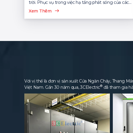
trời. Phục vụ trong việc hạ tầng phát sóng của các
nhà mạng viễn thông...
Xem Thêm
Với vị thế là đơn vị sản xuất Cửa Ngăn Cháy, Thang Máng
®
Việt Nam. Gần 30 năm qua, 3CElectric
đã tham gia hà