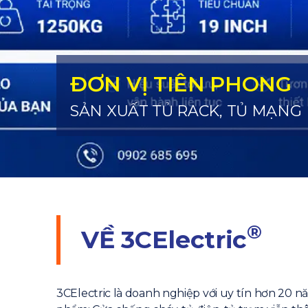
ĐƠN VỊ TIÊN PHONG
SẢN XUẤT TỦ RACK, TỦ MẠNG
®
VỀ
3CElectric
3CElectric là doanh nghiệp với uy tín hơn 20 n