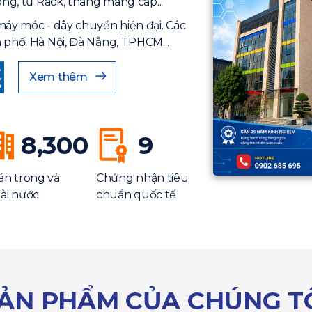
ông, tủ Rack, thang máng cáp...
máy móc - dây chuyền hiện đại. Các
 phố: Hà Nội, Đà Nẵng, TPHCM...
Xem thêm
8,300
9
án trong và
Chứng nhận tiêu
ài nước
chuẩn quốc tế
ẢN PHẨM CỦA CHÚNG T