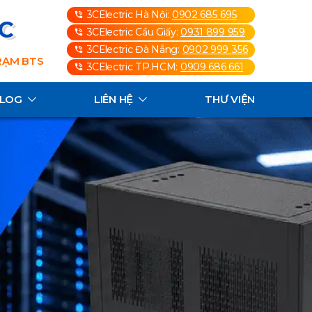
3CElectric Hà Nội:
0902 685 695
3C
3CElectric Cầu Giấy:
0931 899 959
3CElectric Đà Nẵng:
0902 999 356
TRẠM BTS
3CElectric TP.HCM:
0909 686 661
ALOG
LIÊN HỆ
THƯ VIỆN