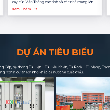
cậy của Viễn Thông các tỉnh và các nhà mạng lớn...
Xem Thêm
DỰ ÁN TIÊU BIỂU
 Cáp, hệ thống Tủ Điện – Tủ Điều Khiển, Tủ Rack – Tủ Mạng, Trạm BT
ng nghìn dự án lớn nhỏ khắp cả nước và xuất khẩu…