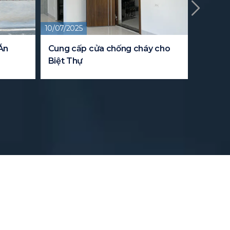
10/07/2025
09/08/20
Án
Cung cấp cửa chống cháy cho
Dự án 
Biệt Thự
cho tru