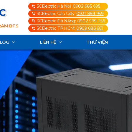
3CElectric Hà Nội:
0902 685 695
3C
3CElectric Cầu Giấy:
0931 899 959
3CElectric Đà Nẵng:
0902 999 356
TRẠM BTS
3CElectric TP.HCM:
0909 686 661
ALOG
LIÊN HỆ
THƯ VIỆN