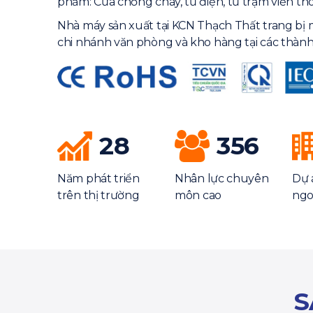
phẩm: Cửa chống cháy, tủ điện, tủ trạm viễn th
Nhà máy sản xuất tại KCN Thạch Thất trang bị 
chi nhánh văn phòng và kho hàng tại các thành
28
356
Năm phát triển
Nhân lực chuyên
Dự 
trên thị trường
môn cao
ngo
S