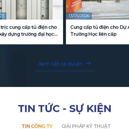
13/05/2026
10/07/2025
Cung cấp tủ điện cho Dự Án
Cung cấp cửa ch
Trường Học liên cấp
Biệt Thự
Xem tất cả dự án
TIN TỨC - SỰ KIỆN
TIN CÔNG TY
GIẢI PHÁP KỸ THUẬT