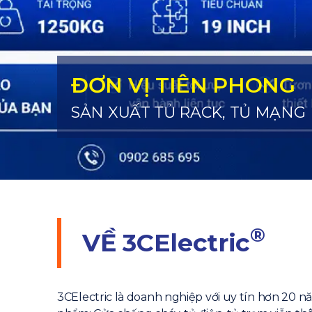
ĐƠN VỊ TIÊN PHONG
SẢN XUẤT TỦ RACK, TỦ MẠNG
®
VỀ
3CElectric
3CElectric là doanh nghiệp với uy tín hơn 20 n