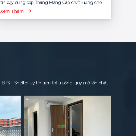
tin cậy cung cấp Thang Máng Cáp chất lượng cho
nhiều dự án...
Xem Thêm
S – Shelter uy tín trên thị trường, quy mô lớn nhất