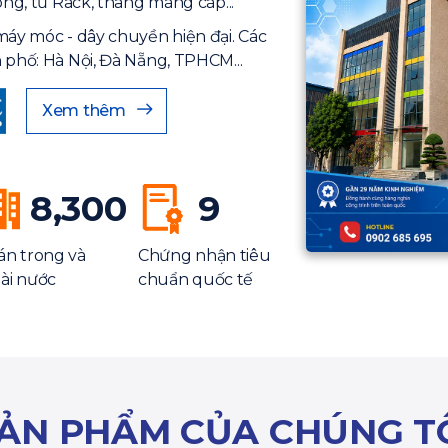
ông, tủ Rack, thang máng cáp...
máy móc - dây chuyền hiện đại. Các
 phố: Hà Nội, Đà Nẵng, TPHCM...
Xem thêm
8,300
9
án trong và
Chứng nhận tiêu
ài nước
chuẩn quốc tế
ẢN PHẨM CỦA CHÚNG T