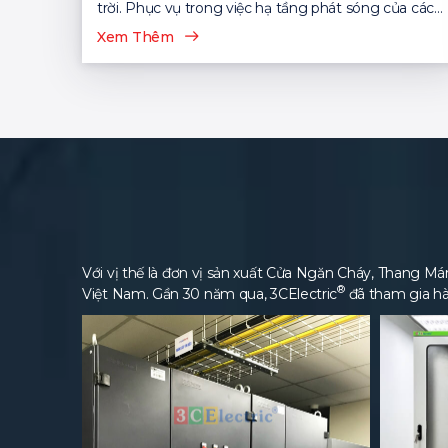
trời. Phục vụ trong việc hạ tầng phát sóng của các
nhà mạng viễn thông...
Xem Thêm
Với vị thế là đơn vị sản xuất Cửa Ngăn Cháy, Thang Máng
®
Việt Nam. Gần 30 năm qua, 3CElectric
đã tham gia hà