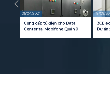
18/09/2023
n cho Data
3CElectric cung cấp tủ điện cho
fone Quận 9
Dự án xây dựng trường đại học
FPT