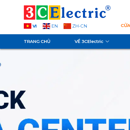
CỬA
VI
EN
ZH-CN
TRANG CHỦ
VỀ
3CElectric