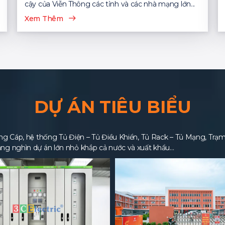
cậy của Viễn Thông các tỉnh và các nhà mạng lớn...
Xem Thêm
DỰ ÁN TIÊU BIỂU
 Cáp, hệ thống Tủ Điện – Tủ Điều Khiển, Tủ Rack – Tủ Mạng, Trạm BT
ng nghìn dự án lớn nhỏ khắp cả nước và xuất khẩu…