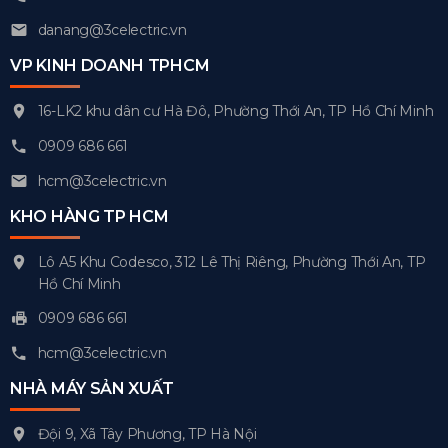
danang@3celectric.vn
VP KINH DOANH TPHCM
16-LK2 khu dân cư Hà Đô, Phường Thới An, TP Hồ Chí Minh
0909 686 661
hcm@3celectric.vn
KHO HÀNG TP HCM
Lô A5 Khu Codesco, 312 Lê Thị Riêng, Phường Thới An, TP
Hồ Chí Minh
0909 686 661
hcm@3celectric.vn
NHÀ MÁY SẢN XUẤT
Đội 9, Xã Tây Phương, TP Hà Nội