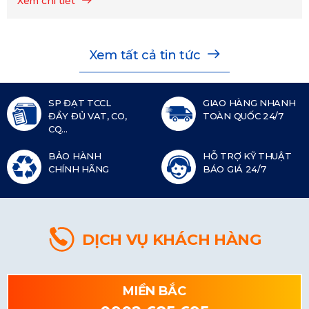
Xem chi tiết
Xem tất cả tin tức
SP ĐẠT TCCL
GIAO HÀNG NHANH
ĐẦY ĐỦ VAT, CO,
TOÀN QUỐC 24/7
CQ...
BẢO HÀNH
HỖ TRỢ KỸ THUẬT
CHÍNH HÃNG
BÁO GIÁ 24/7
DỊCH VỤ KHÁCH HÀNG
MIỀN BẮC