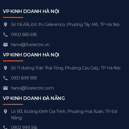
VP KINH DOANH HÀ NỘI
Số 06 A16, Đô thị Geleximco, Phường Tây Mỗ, TP Hà Nội
0902 685 695
hanoi@3celectric.vn
VP KINH DOANH HÀ NỘI
Số 11 đường Trần Thái Tông, Phường Cầu Giấy, TP Hà Nội
0931 899 959
hanoi@3celectric.com
VP KINH DOANH ĐÀ NẴNG
Lô B3, Đường Đinh Gia Trinh, Phường Hoà Xuân, TP Đà
Nẵng
0902 999 356