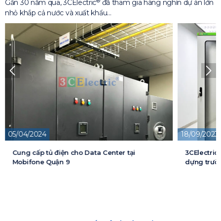
®
Gần 30 năm qua, 3CElectric
đã tham gia hàng nghìn dự án lớn
nhỏ khắp cả nước và xuất khẩu…
05/04/2024
18/09/2023
Cung cấp tủ điện cho Data Center tại
3CElectric
Mobifone Quận 9
dựng trườn