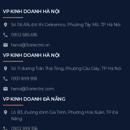
VP KINH DOANH HÀ NỘI
Số 06 A16, Đô thị Geleximco, Phường Tây Mỗ, TP Hà Nội
0902 685 695
hanoi@3celectric.vn
VP KINH DOANH HÀ NỘI
Số 11 đường Trần Thái Tông, Phường Cầu Giấy, TP Hà Nội
0931 899 959
hanoi@3celectric.com
VP KINH DOANH ĐÀ NẴNG
Lô B3, Đường Đinh Gia Trinh, Phường Hoà Xuân, TP Đà
Nẵng
0902 999 356