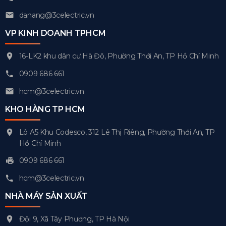
danang@3celectric.vn
VP KINH DOANH TPHCM
16-LK2 khu dân cư Hà Đô, Phường Thới An, TP Hồ Chí Minh
0909 686 661
hcm@3celectric.vn
KHO HÀNG TP HCM
Lô A5 Khu Codesco, 312 Lê Thị Riêng, Phường Thới An, TP
Hồ Chí Minh
0909 686 661
hcm@3celectric.vn
NHÀ MÁY SẢN XUẤT
Đội 9, Xã Tây Phương, TP Hà Nội