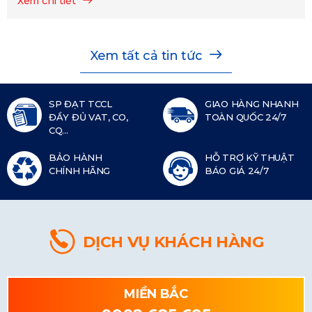
Xem chi tiết
Xem tất cả tin tức
SP ĐẠT TCCL
GIAO HÀNG NHANH
ĐẦY ĐỦ VAT, CO,
TOÀN QUỐC 24/7
CQ...
BẢO HÀNH
HỖ TRỢ KỸ THUẬT
CHÍNH HÃNG
BÁO GIÁ 24/7
DỊCH VỤ KHÁCH HÀNG
MIỀN BẮC