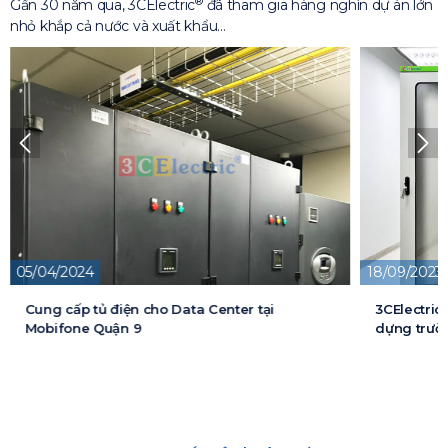
®
Gần 30 năm qua, 3CElectric
đã tham gia hàng nghìn dự án lớn
nhỏ khắp cả nước và xuất khẩu…
18/09/2023
13/05/2026
3CElectric cung cấp tủ điện cho Dự án xây
Cung cấp t
dựng trường đại học FPT
cấp