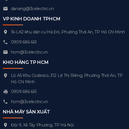
danang@3celectric.vn
VP KINH DOANH TPHCM
16-LK2 khu dân cư Hà Đô, Phường Thới An, TP Hồ Chí Minh
0909 686 661
hcm@3celectric.vn
KHO HÀNG TP HCM
Lô A5 Khu Codesco, 312 Lê Thị Riêng, Phường Thới An, TP
Hồ Chí Minh
0909 686 661
hcm@3celectric.vn
NHÀ MÁY SẢN XUẤT
Đội 9, Xã Tây Phương, TP Hà Nội