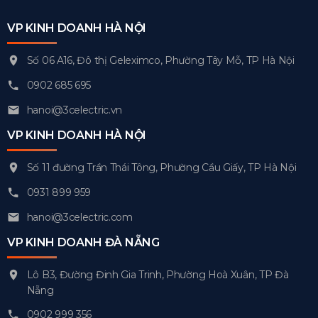
VP KINH DOANH HÀ NỘI
Số 06 A16, Đô thị Geleximco, Phường Tây Mỗ, TP Hà Nội
0902 685 695
hanoi@3celectric.vn
VP KINH DOANH HÀ NỘI
Số 11 đường Trần Thái Tông, Phường Cầu Giấy, TP Hà Nội
0931 899 959
hanoi@3celectric.com
VP KINH DOANH ĐÀ NẴNG
Lô B3, Đường Đinh Gia Trinh, Phường Hoà Xuân, TP Đà
Nẵng
0902 999 356