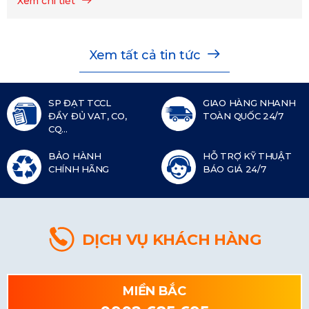
Xem chi tiết
Xem tất cả tin tức
SP ĐẠT TCCL
GIAO HÀNG NHANH
ĐẦY ĐỦ VAT, CO,
TOÀN QUỐC 24/7
CQ...
BẢO HÀNH
HỖ TRỢ KỸ THUẬT
CHÍNH HÃNG
BÁO GIÁ 24/7
DỊCH VỤ KHÁCH HÀNG
MIỀN BẮC