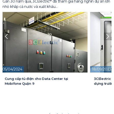
®
Gần 30 năm qua, 3CElectric
đã tham gia hàng nghìn dự án lớn
nhỏ khắp cả nước và xuất khẩu…
18/09/2023
13/05/2026
3CElectric cung cấp tủ điện cho Dự án xây
Cung cấp t
dựng trường đại học FPT
cấp