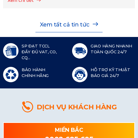
Xem chi tiết
Xem tất cả tin tức
SP ĐẠT TCCL
GIAO HÀNG NHANH
ĐẦY ĐỦ VAT, CO,
TOÀN QUỐC 24/7
CQ...
BẢO HÀNH
HỖ TRỢ KỸ THUẬT
CHÍNH HÃNG
BÁO GIÁ 24/7
DỊCH VỤ KHÁCH HÀNG
MIỀN BẮC