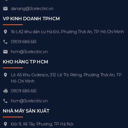
danang@3celectric.vn
VP KINH DOANH TPHCM
16-LK2 khu dân cư Hà Đô, Phường Thới An, TP Hồ Chí Minh
0909 686 661
hcm@3celectric.vn
KHO HÀNG TP HCM
Lô A5 Khu Codesco, 312 Lê Thị Riêng, Phường Thới An, TP
Hồ Chí Minh
0909 686 661
hcm@3celectric.vn
NHÀ MÁY SẢN XUẤT
Đội 9, Xã Tây Phương, TP Hà Nội