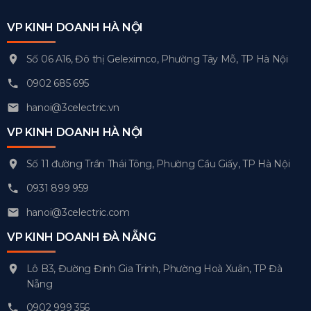
VP KINH DOANH HÀ NỘI
Số 06 A16, Đô thị Geleximco, Phường Tây Mỗ, TP Hà Nội
0902 685 695
hanoi@3celectric.vn
VP KINH DOANH HÀ NỘI
Số 11 đường Trần Thái Tông, Phường Cầu Giấy, TP Hà Nội
0931 899 959
hanoi@3celectric.com
VP KINH DOANH ĐÀ NẴNG
Lô B3, Đường Đinh Gia Trinh, Phường Hoà Xuân, TP Đà
Nẵng
0902 999 356