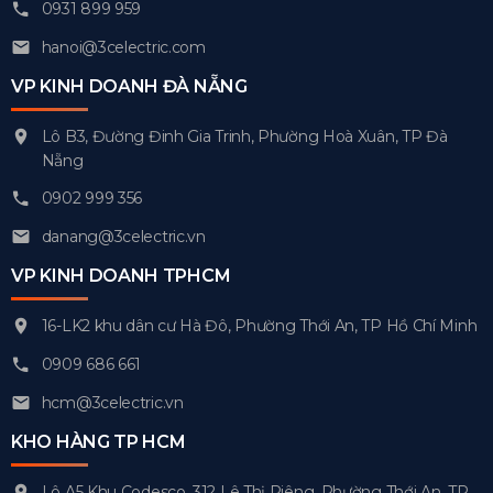
0931 899 959
hanoi@3celectric.com
VP KINH DOANH ĐÀ NẴNG
Lô B3, Đường Đinh Gia Trinh, Phường Hoà Xuân, TP Đà
Nẵng
0902 999 356
danang@3celectric.vn
VP KINH DOANH TPHCM
16-LK2 khu dân cư Hà Đô, Phường Thới An, TP Hồ Chí Minh
0909 686 661
hcm@3celectric.vn
KHO HÀNG TP HCM
Lô A5 Khu Codesco, 312 Lê Thị Riêng, Phường Thới An, TP