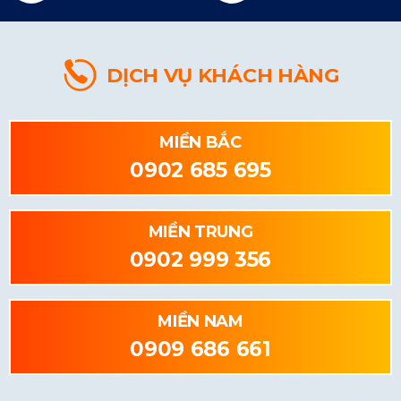
DỊCH VỤ KHÁCH HÀNG
MIỀN BẮC
0902 685 695
MIỀN TRUNG
0902 999 356
MIỀN NAM
0909 686 661