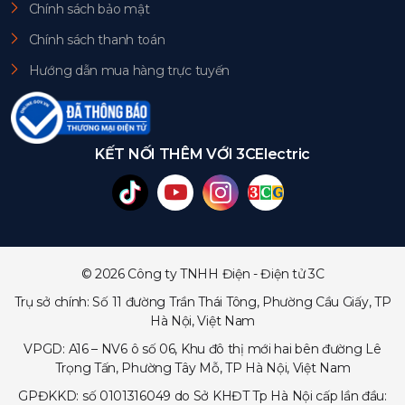
Chính sách bảo mật
Chính sách thanh toán
Hướng dẫn mua hàng trực tuyến
KẾT NỐI THÊM VỚI 3CElectric
© 2026 Công ty TNHH Điện - Điện tử 3C
Trụ sở chính: Số 11 đường Trần Thái Tông, Phường Cầu Giấy, TP
Hà Nội, Việt Nam
VPGD: A16 – NV6 ô số 06, Khu đô thị mới hai bên đường Lê
Trọng Tấn, Phường Tây Mỗ, TP Hà Nội, Việt Nam
GPĐKKD: số 0101316049 do Sở KHĐT Tp Hà Nội cấp lần đầu: