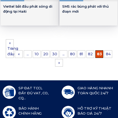
Viettel bắt đầu phát sóng di
SMS rác bùng phát với thủ
động tại Haiti
đoạn mới
«
Trang
đầu
«
...
10
20
30
...
80
81
82
83
84
»
SP ĐẠT TCCL
GIAO HÀNG NHANH
ĐẦY ĐỦ VAT, CO,
TOÀN QUỐC 24/7
CQ...
BẢO HÀNH
HỖ TRỢ KỸ THUẬT
CHÍNH HÃNG
BÁO GIÁ 24/7