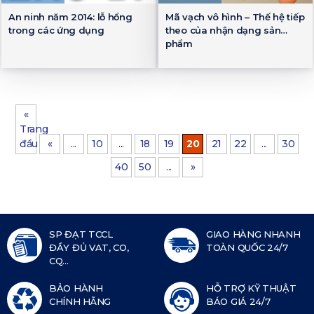
An ninh năm 2014: lỗ hổng
Mã vạch vô hình – Thế hệ tiếp
trong các ứng dụng
theo của nhận dạng sản
phẩm
«
Trang
đầu
«
...
10
...
18
19
20
21
22
...
30
40
50
...
»
SP ĐẠT TCCL
GIAO HÀNG NHANH
ĐẦY ĐỦ VAT, CO,
TOÀN QUỐC 24/7
CQ...
BẢO HÀNH
HỖ TRỢ KỸ THUẬT
CHÍNH HÃNG
BÁO GIÁ 24/7