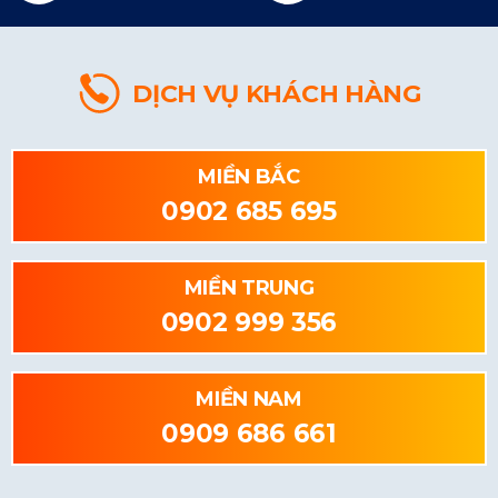
DỊCH VỤ KHÁCH HÀNG
MIỀN BẮC
0902 685 695
MIỀN TRUNG
0902 999 356
MIỀN NAM
0909 686 661