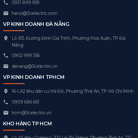
0931 899 959
hanoi@3celectric.com
VP KINH DOANH ĐÀ NẴNG
Lô B3, Đường Đinh Gia Trinh, Phường Hoà Xuân, TP Đà
Nẵng
0902 999 356
danang@3celectric.vn
VP KINH DOANH TPHCM
16-LK2 khu dân cư Hà Đô, Phường Thới An, TP Hồ Chí Minh
0909 686 661
hcm@3celectric.vn
KHO HÀNG TP HCM
Lô A5 Khu Codesco, 312 Lê Thị Riêng, Phường Thới An, TP