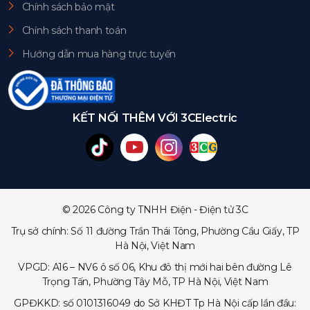
Chính sách bảo mật
Chính sách thanh toán
Hướng dẫn mua hàng trực tuyến
KẾT NỐI THÊM VỚI 3CElectric
© 2026 Công ty TNHH Điện - Điện tử 3C
Trụ sở chính: Số 11 đường Trần Thái Tông, Phường Cầu Giấy, TP
Hà Nội, Việt Nam
VPGD: A16 – NV6 ô số 06, Khu đô thị mới hai bên đường Lê
Trọng Tấn, Phường Tây Mỗ, TP Hà Nội, Việt Nam
GPĐKKD: số 0101316049 do Sở KHĐT Tp Hà Nội cấp lần đầu: