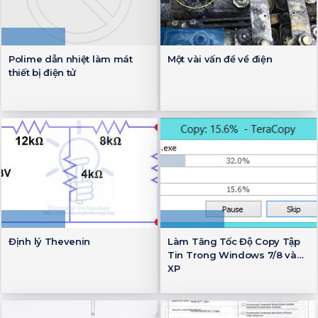
Polime dẫn nhiệt làm mát
Một vài vấn đề về điện
thiết bị điện tử
Định lý Thevenin
Làm Tăng Tốc Độ Copy Tập
Tin Trong Windows 7/8 và
XP