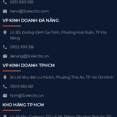
0931 899 959
hanoi@3celectric.com
VP KINH DOANH ĐÀ NẴNG
Lô B3, Đường Đinh Gia Trinh, Phường Hoà Xuân, TP Đà
Nẵng
0902 999 356
danang@3celectric.vn
VP KINH DOANH TPHCM
16-LK2 khu dân cư Hà Đô, Phường Thới An, TP Hồ Chí Minh
0909 686 661
hcm@3celectric.vn
KHO HÀNG TP HCM
Lô A5 Khu Codesco, 312 Lê Thị Riêng, Phường Thới An, TP