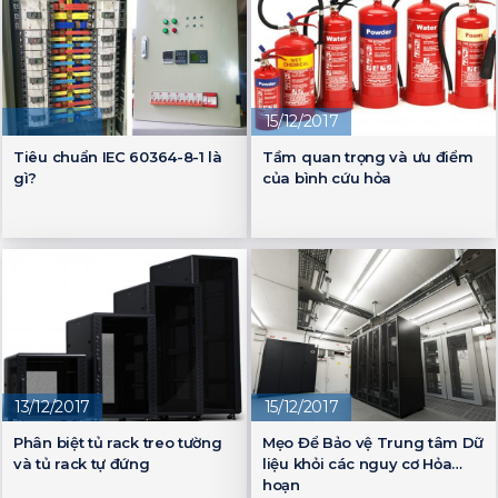
15/12/2017
Tiêu chuẩn IEC 60364-8-1 là
Tầm quan trọng và ưu điểm
gì?
của bình cứu hỏa
13/12/2017
15/12/2017
Phân biệt tủ rack treo tường
Mẹo Để Bảo vệ Trung tâm Dữ
và tủ rack tự đứng
liệu khỏi các nguy cơ Hỏa
hoạn