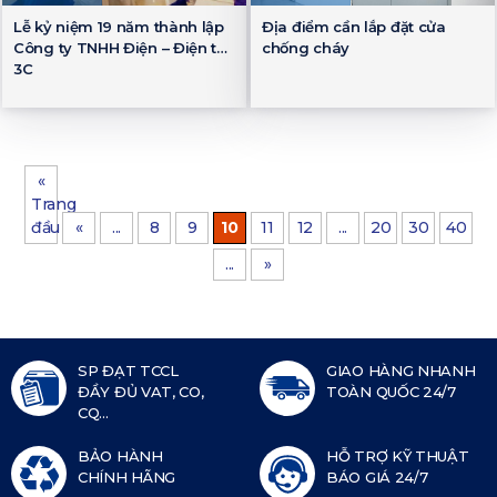
Lễ kỷ niệm 19 năm thành lập
Địa điểm cần lắp đặt cửa
Công ty TNHH Điện – Điện tử
chống cháy
3C
«
Trang
đầu
«
...
8
9
10
11
12
...
20
30
40
...
»
SP ĐẠT TCCL
GIAO HÀNG NHANH
ĐẦY ĐỦ VAT, CO,
TOÀN QUỐC 24/7
CQ...
BẢO HÀNH
HỖ TRỢ KỸ THUẬT
CHÍNH HÃNG
BÁO GIÁ 24/7