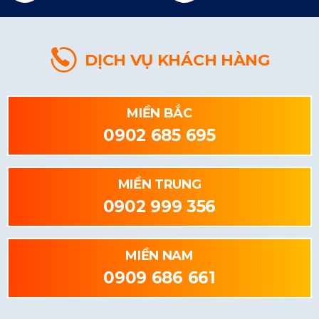
DỊCH VỤ KHÁCH HÀNG
MIỀN BẮC
0902 685 695
MIỀN TRUNG
0902 999 356
MIỀN NAM
0909 686 661