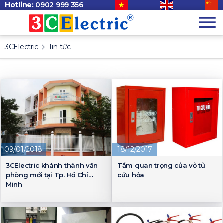
Hotline:
0902 999 356
3CElectric
Tin tức
09/01/2018
18/12/2017
3CElectric khánh thành văn
Tầm quan trọng của vỏ tủ
phòng mới tại Tp. Hồ Chí
cứu hỏa
Minh