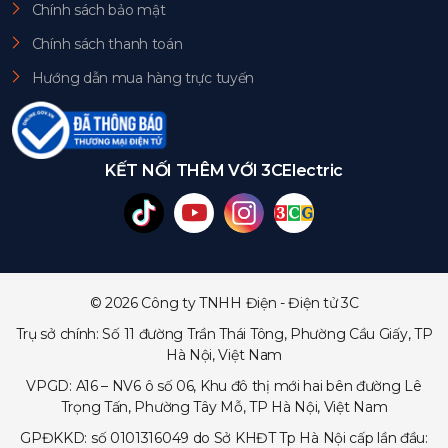
Chính sách bảo mật
Chính sách thanh toán
Hướng dẫn mua hàng trực tuyến
KẾT NỐI THÊM VỚI 3CElectric
© 2026 Công ty TNHH Điện - Điện tử 3C
Trụ sở chính: Số 11 đường Trần Thái Tông, Phường Cầu Giấy, TP
Hà Nội, Việt Nam
VPGD: A16 – NV6 ô số 06, Khu đô thị mới hai bên đường Lê
Trọng Tấn, Phường Tây Mỗ, TP Hà Nội, Việt Nam
GPĐKKD: số 0101316049 do Sở KHĐT Tp Hà Nội cấp lần đầu: