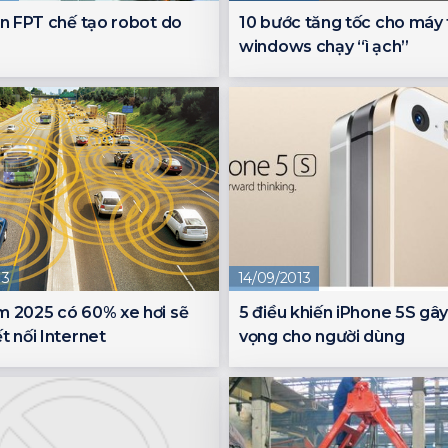
ên FPT chế tạo robot do
10 bước tăng tốc cho máy 
windows chạy “ì ạch”
13
14/09/2013
m 2025 có 60% xe hơi sẽ
5 điều khiến iPhone 5S gây
t nối Internet
vọng cho người dùng