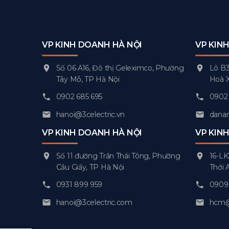
VP KINH DOANH HÀ NỘI
VP KIN
Số 06 A16, Đô thị Geleximco, Phường
Lô B3
Tây Mỗ, TP Hà Nội
Hoà 
0902 685 695
0902 
hanoi@3celectric.vn
danan
VP KINH DOANH HÀ NỘI
VP KIN
Số 11 đường Trần Thái Tông, Phường
16-LK
Cầu Giấy, TP Hà Nội
Thới 
0931 899 959
0909 
hanoi@3celectric.com
hcm@3