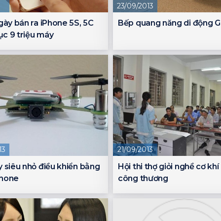
23/09/2013
gày bán ra iPhone 5S, 5C
Bếp quang năng di động 
lục 9 triệu máy
13
21/09/2013
 siêu nhỏ điều khiển bằng
Hội thi thợ giỏi nghề cơ kh
hone
công thương