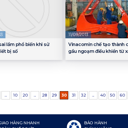
13
11/09/2013
ai lầm phổ biến khi sử
Vinacomin chế tạo thành 
iết bị số
gầu ngoạm điều khiển từ x
...
10
20
...
28
29
30
31
32
...
40
50
60
GIAO HÀNG NHANH
BẢO HÀNH