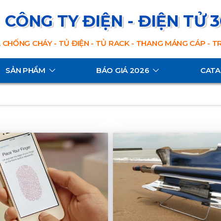
CÔNG TY ĐIỆN - ĐIỆN TỬ 
 CHỐNG CHÁY - TỦ ĐIỆN - TỦ RACK - THANG MÁNG CÁP - 
SẢN PHẨM
BÁO GIÁ 2026
CAT