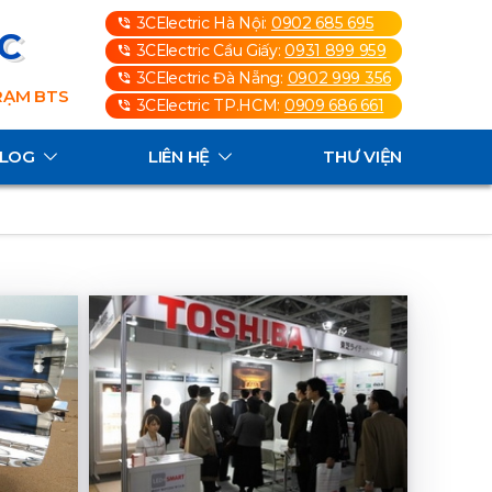
3CElectric Hà Nội:
0902 685 695
3C
3CElectric Cầu Giấy:
0931 899 959
3CElectric Đà Nẵng:
0902 999 356
TRẠM BTS
3CElectric TP.HCM:
0909 686 661
ALOG
LIÊN HỆ
THƯ VIỆN