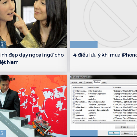
13
inh đẹp dạy ngoại ngữ cho
4 điều lưu ý khi mua iPhon
iệt Nam
13