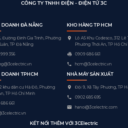
H DOANH ĐÀ NẴNG
KHO HÀNG TP HCM
, Đường Đinh Gia Trinh, Phường
Lô A5 Khu Codesco, 312 Lê 
Xuân, TP Đà Nẵng
Phường Thới An, TP Hồ Chí
999 356
0909 686 661
g@3celectric.vn
hcm@3celectric.vn
H DOANH TPHCM
NHÀ MÁY SẢN XUẤT
2 khu dân cư Hà Đô, Phường
Đội 9, Xã Tây Phương, TP H
An, TP Hồ Chí Minh
0902 685 695
686 661
hanoi@3celectric.com
celectric.vn
KẾT NỐI THÊM VỚI 3CElectric