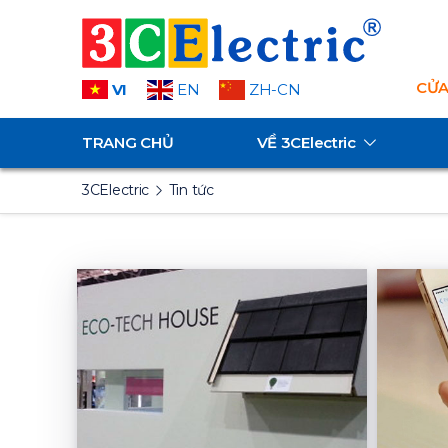
CỬA
VI
EN
ZH-CN
TRANG CHỦ
VỀ
3CElectric
3CElectric
Tin tức