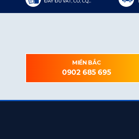
ĐẦY ĐỦ VAT, CO, CQ...
MIỀN BẮC
0902 685 695