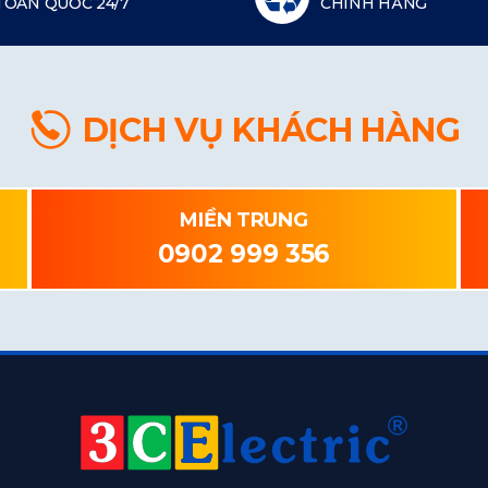
TOÀN QUỐC 24/7
CHÍNH HÃNG
DỊCH VỤ KHÁCH HÀNG
MIỀN TRUNG
0902 999 356