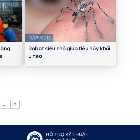
12/09/2013
công
Robot siêu nhỏ giúp tiêu hủy khối
a
u não
...
»
HỖ TRỢ KỸ THUẬT