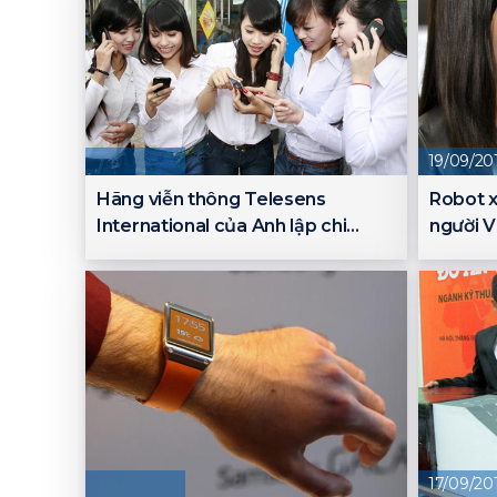
19/09/20
Hãng viễn thông Telesens
Robot x
International của Anh lập chi
người V
nhánh tại Việt Nam
17/09/20